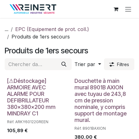
Se rendre au contenu
...
EPC (Equipement de prot. coll.)
Produits de 1ers secours
Produits de 1ers secours
Trier par
Filtres
Déstockage
[⚠Déstockage]
Douchette à main
ARMOIRE AVEC
mural 8901B AXION
ALARME POUR
avec tuyau de 243,8
DEFIBRILLATEUR
cm de pression
380x380x200 mm
nominale, y compris
MINDRAY C1
support de montage
mural.
Réf. ARKY60122GREEN
Réf. 8901BAXION
105,89
€
380,00
€