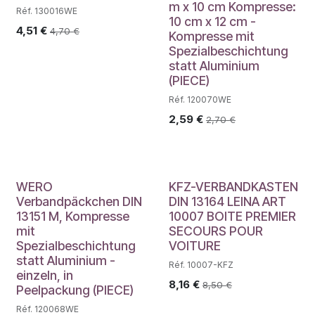
m x 10 cm Kompresse:
Réf. 130016WE
10 cm x 12 cm -
4,51
€
4,70
€
Kompresse mit
Spezialbeschichtung
statt Aluminium
(PIECE)
Réf. 120070WE
2,59
€
2,70
€
WERO
KFZ-VERBANDKASTEN
Verbandpäckchen DIN
DIN 13164 LEINA ART
13151 M, Kompresse
10007 BOITE PREMIER
mit
SECOURS POUR
Spezialbeschichtung
VOITURE
statt Aluminium -
Réf. 10007-KFZ
einzeln, in
8,16
€
8,50
€
Peelpackung (PIECE)
Réf. 120068WE