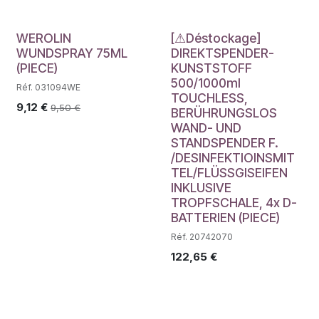
Déstockage
WEROLIN
[⚠Déstockage]
WUNDSPRAY 75ML
DIREKTSPENDER-
(PIECE)
KUNSTSTOFF
500/1000ml
Réf. 031094WE
TOUCHLESS,
9,12
€
9,50
€
BERÜHRUNGSLOS
WAND- UND
STANDSPENDER F.
/DESINFEKTIOINSMIT
TEL/FLÜSSGISEIFEN
INKLUSIVE
TROPFSCHALE, 4x D-
BATTERIEN (PIECE)
Réf. 20742070
122,65
€