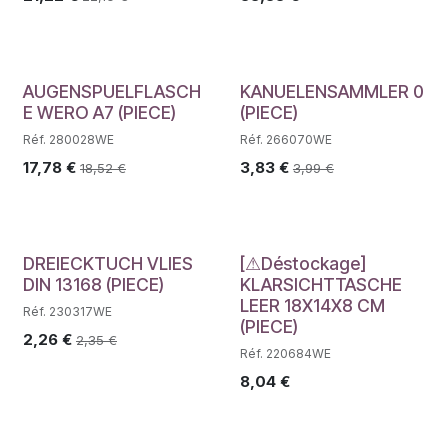
AUGENSPUELFLASCH
KANUELENSAMMLER 0
E WERO A7 (PIECE)
(PIECE)
Réf. 280028WE
Réf. 266070WE
17,78
€
3,83
€
18,52
€
3,99
€
Déstockage
DREIECKTUCH VLIES
[⚠Déstockage]
DIN 13168 (PIECE)
KLARSICHTTASCHE
LEER 18X14X8 CM
Réf. 230317WE
(PIECE)
2,26
€
2,35
€
Réf. 220684WE
8,04
€