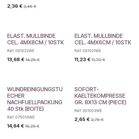
2,36
€
2,46
€
ELAST. MULLBINDE
ELAST. MULLBINDE
CEL. 4MX8CM / 10STK
CEL. 4MX6CM / 10STK
Réf. 091022WE
Réf. 091021WE
13,68
€
11,23
€
14,25
€
11,70
€
WUNDREINIGUNGSTU
SOFORT-
ECHER
KAELTEKOMPRESSE
NACHFUELLPACKUNG
GR. 8X13 CM (PIECE)
40 Stk (BOITE)
Réf. 051003WE
Réf. 075014WE
2,65
€
2,76
€
14,64
€
15,25
€