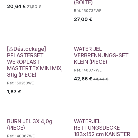
(BOITE)
20,64
€
21,50
€
Réf. 160732WE
27,00
€
Déstockage
[⚠Déstockage]
WATER JEL
PFLASTERSET
VERBRENNUNGS-SET
WEROPLAST
KLEIN (PIECE)
MASTERTEX MINI MIX,
Réf. 140077WE
8tlg (PIECE)
42,66
€
44,44
€
Réf. 150250WE
1,87
€
BURN JEL 3X 4,0g
WATERJEL
(PIECE)
RETTUNGSDECKE
183x152 cm KANISTER
Réf. 140067WE