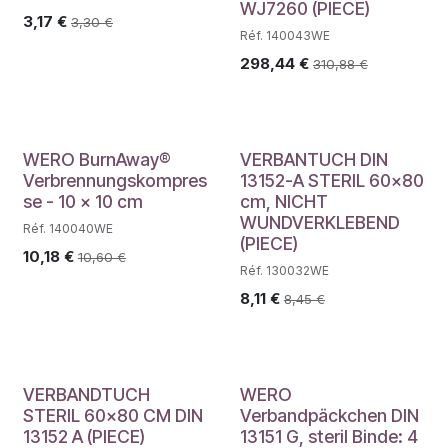
WJ7260 (PIECE)
3,17
€
3,30
€
Réf. 140043WE
298,44
€
310,88
€
WERO BurnAway®
VERBANTUCH DIN
Verbrennungskompres
13152-A STERIL 60x80
se - 10 x 10 cm
cm, NICHT
WUNDVERKLEBEND
Réf. 140040WE
(PIECE)
10,18
€
10,60
€
Réf. 130032WE
8,11
€
8,45
€
VERBANDTUCH
WERO
STERIL 60x80 CM DIN
Verbandpäckchen DIN
13152 A (PIECE)
13151 G, steril Binde: 4