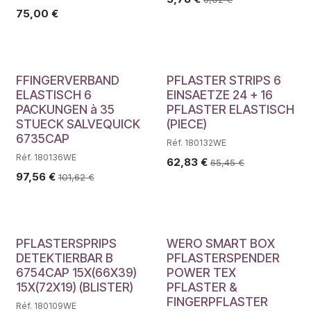
75,00
€
FFINGERVERBAND
PFLASTER STRIPS 6
ELASTISCH 6
EINSAETZE 24 + 16
PACKUNGEN à 35
PFLASTER ELASTISCH
STUECK SALVEQUICK
(PIECE)
6735CAP
Réf. 180132WE
Réf. 180136WE
62,83
€
65,45
€
97,56
€
101,62
€
PFLASTERSPRIPS
WERO SMART BOX
DETEKTIERBAR B
PFLASTERSPENDER
6754CAP 15X(66X39)
POWER TEX
15X(72X19) (BLISTER)
PFLASTER &
FINGERPFLASTER
Réf. 180109WE