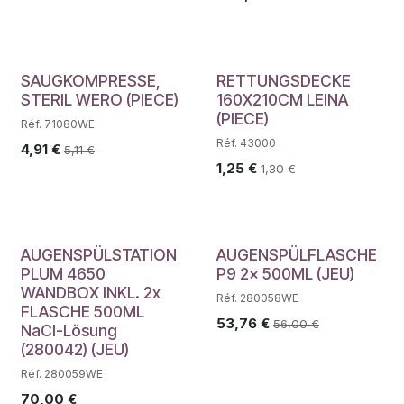
SAUGKOMPRESSE,
RETTUNGSDECKE
STERIL WERO (PIECE)
160X210CM LEINA
(PIECE)
Réf. 71080WE
Réf. 43000
4,91
€
5,11
€
1,25
€
1,30
€
AUGENSPÜLSTATION
AUGENSPÜLFLASCHE
PLUM 4650
P9 2x 500ML (JEU)
WANDBOX INKL. 2x
Réf. 280058WE
FLASCHE 500ML
53,76
€
56,00
€
NaCl-Lösung
(280042) (JEU)
Réf. 280059WE
70,00
€