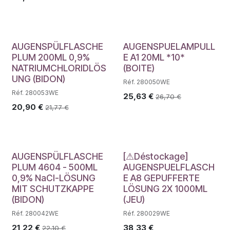
AUGENSPÜLFLASCHE
AUGENSPUELAMPULL
PLUM 200ML 0,9%
E A1 20ML *10*
NATRIUMCHLORIDLÖS
(BOITE)
UNG (BIDON)
Réf. 280050WE
Réf. 280053WE
25,63
€
26,70
€
20,90
€
21,77
€
Déstockage
AUGENSPÜLFLASCHE
[⚠Déstockage]
PLUM 4604 - 500ML
AUGENSPUELFLASCH
0,9% NaCl-LÖSUNG
E A8 GEPUFFERTE
MIT SCHUTZKAPPE
LÖSUNG 2X 1000ML
(BIDON)
(JEU)
Réf. 280042WE
Réf. 280029WE
21,22
€
38,33
€
22,10
€