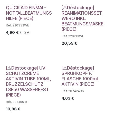
Déstockage
QUICK AID EINMAL-
[⚠Déstockage]
NOTFALLBEATMUNGS
REANIMATIONSSET
HILFE (PIECE)
WERO INKL.
BEATMUNGSMASKE
Réf. 220332WE
(PIECE)
4,90
€
5,10
€
Réf. 220213WE
20,55
€
Déstockage
Déstockage
[⚠Déstockage] UV-
[⚠Déstockage]
SCHUTZCREME
SPRÜHKOPF F.
AKTIVIN TUBE 100ML,
FLASCHE 1000ml
BRUZZELSCHUTZ
AKTIVIN (PIECE)
LSF50 WASSERFEST
Réf. 20742496
(PIECE)
4,63
€
Réf. 20745015
10,96
€