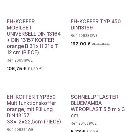
EH-KOFFER
EH-KOFFER TYP 450
MOBILSET
DIN13169
UNIVERSELL DIN 13164
Réf. 206283WE
+ DIN 13157 KOFFER
192,00
€
200,00
€
orange B 31 x H 21 x T
12 cm (PIECE)
Réf. 206519WE
106,75
€
111,20
€
EH-KOFFER TYP350
SCHNELLPFLASTER
Multifunktionskoffer
BLUEMAMBA
orange, mit Füllung
WEROPLAST 5,5 m x 3
DIN 13157
cm
33x12x22,5cm (PIECE)
Réf. 201029WE
Réf. 206224WE
5,78
€
6,02
€