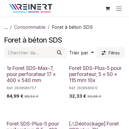
Se rendre au contenu
...
Consommable
Foret à béton SDS
Foret à béton SDS
Trier par
Filtres
1x Foret SDS-Max-7,
Foret SDS-Plus-5 pour
pour perforateur 17 x
perforateur, 5 x 50 x
400 x 540 mm
115 mm 10x
Réf. 2608586757
Réf. 2608585612
84,99
€
32,33
€
88,53
€
33,68
€
Foret SDS-Plus-5 pour
[⚠Déstockage] Foret