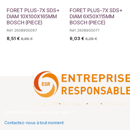
FORET PLUS-7X SDS+
FORET PLUS-7X SDS+
DIAM 10X100X165MM
DIAM 6X50X115MM
BOSCH (PIECE)
BOSCH (PIECE)
Réf. 2608900097
Réf. 2608900071
8,51
€
6,03
€
8,86
€
6,28
€
Comment pouvons nous aider ?
Contactez-nous à tout moment