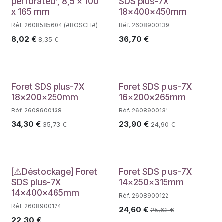
Déstockage
perforateur, 8,5 x 100
SDS plus-7X
x 165 mm
18x400x450mm
Réf. 2608585604 (#BOSCH#)
Réf. 2608900139
8,02
€
36,70
€
8,35
€
Foret SDS plus-7X
Foret SDS plus-7X
18x200x250mm
16x200x265mm
Réf. 2608900138
Réf. 2608900131
34,30
€
23,90
€
35,73
€
24,90
€
Déstockage
[⚠Déstockage] Foret
Foret SDS plus-7X
SDS plus-7X
14x250x315mm
14x400x465mm
Réf. 2608900122
Réf. 2608900124
24,60
€
25,63
€
22,30
€