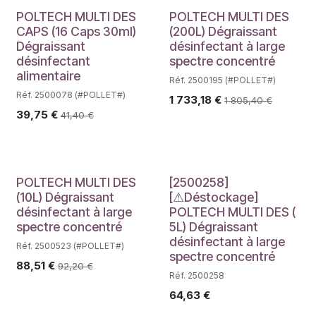
POLTECH MULTI DES
POLTECH MULTI DES
CAPS (16 Caps 30ml)
(200L) Dégraissant
Dégraissant
désinfectant à large
désinfectant
spectre concentré
alimentaire
Réf. 2500195 (#POLLET#)
Réf. 2500078 (#POLLET#)
1 733,18
€
1 805,40
€
39,75
€
41,40
€
Déstockage
POLTECH MULTI DES
[2500258]
(10L) Dégraissant
[⚠Déstockage]
désinfectant à large
POLTECH MULTI DES (
spectre concentré
5L) Dégraissant
désinfectant à large
Réf. 2500523 (#POLLET#)
spectre concentré
88,51
€
92,20
€
Réf. 2500258
64,63
€