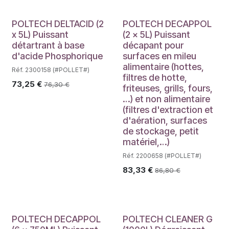
POLTECH DELTACID (2
POLTECH DECAPPOL
x 5L) Puissant
(2 x 5L) Puissant
détartrant à base
décapant pour
d'acide Phosphorique
surfaces en mileu
alimentaire (hottes,
Réf. 2300158 (#POLLET#)
filtres de hotte,
73,25
€
76,30
€
friteuses, grills, fours,
…) et non alimentaire
(filtres d'extraction et
d'aération, surfaces
de stockage, petit
matériel,…)
Réf. 2200658 (#POLLET#)
83,33
€
86,80
€
POLTECH DECAPPOL
POLTECH CLEANER G