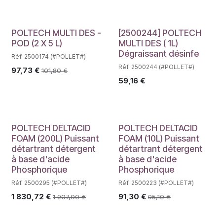
Déstockage
POLTECH MULTI DES -
[2500244] POLTECH
POD (2 X 5 L)
MULTI DES ( 1L)
Dégraissant désinfe
Réf. 2500174 (#POLLET#)
Réf. 2500244 (#POLLET#)
97,73
€
101,80
€
59,16
€
POLTECH DELTACID
POLTECH DELTACID
FOAM (200L) Puissant
FOAM (10L) Puissant
détartrant détergent
détartrant détergent
à base d'acide
à base d'acide
Phosphorique
Phosphorique
Réf. 2500295 (#POLLET#)
Réf. 2500223 (#POLLET#)
1 830,72
€
91,30
€
1 907,00
€
95,10
€