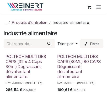
Se rendre au contenu
...
Produits d'entretien
Industrie alimentaire
Industrie alimentaire
Trier par
Filtres
POLTECH MULTI DES
POLTECH MULTI DES
CAPS (32 x 4 Caps
CAPS (30ML) 80 CAPS
30ml) Dégraissant
Dégraissant
désinfectant
désinfectant
alimentaire
alimentaire
Réf. 2500073 (#POLLET#)
Réf. 2500066 (#POLLET#)
286,54
€
160,61
€
297,90
€
167,30
€