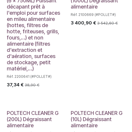
(6 x 750ML) Puissant
(1000L) Dégraissant
décapant prêt à
alimentaire
l'emploi pour surfaces
Réf. 2100669 (#POLLET#)
en mileu alimentaire
3 400,90
€
3 542,60
€
(hottes, filtres de
hotte, friteuses, grills,
fours,…) et non
alimentaire (filtres
d'extraction et
d'aération, surfaces
de stockage, petit
matériel,…)
Réf. 2200641 (#POLLET#)
37,34
€
38,90
€
POLTECH CLEANER G
POLTECH CLEANER G
(200L) Dégraissant
(10L) Dégraissant
alimentaire
alimentaire