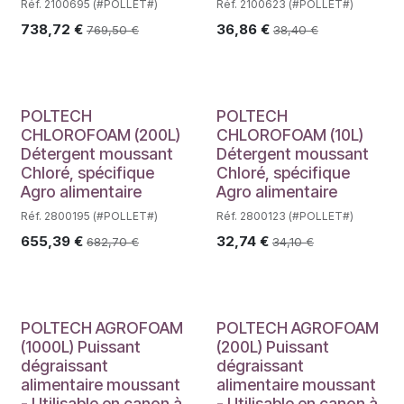
Réf. 2100695 (#POLLET#)
Réf. 2100623 (#POLLET#)
738,72
€
36,86
€
769,50
€
38,40
€
POLTECH
POLTECH
CHLOROFOAM (200L)
CHLOROFOAM (10L)
Détergent moussant
Détergent moussant
Chloré, spécifique
Chloré, spécifique
Agro alimentaire
Agro alimentaire
Réf. 2800195 (#POLLET#)
Réf. 2800123 (#POLLET#)
655,39
€
32,74
€
682,70
€
34,10
€
POLTECH AGROFOAM
POLTECH AGROFOAM
(1000L) Puissant
(200L) Puissant
dégraissant
dégraissant
alimentaire moussant
alimentaire moussant
- Utilisable en canon à
- Utilisable en canon à