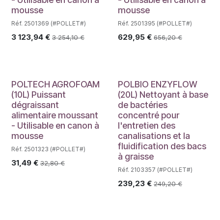
mousse
mousse
Réf. 2501369 (#POLLET#)
Réf. 2501395 (#POLLET#)
3 123,94
€
629,95
€
3 254,10
€
656,20
€
POLTECH AGROFOAM
POLBIO ENZYFLOW
(10L) Puissant
(20L) Nettoyant à base
dégraissant
de bactéries
alimentaire moussant
concentré pour
- Utilisable en canon à
l'entretien des
mousse
canalisations et la
fluidification des bacs
Réf. 2501323 (#POLLET#)
à graisse
31,49
€
32,80
€
Réf. 2103357 (#POLLET#)
239,23
€
249,20
€