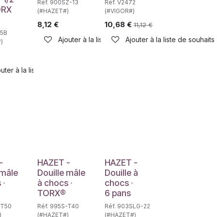
Réf. 900SZ-13
Réf. V2472
ORX
(#HAZET#)
(#VIGOR#)
8,12
€
10,68
€
11,12
€
45B
Ajouter à la liste de souhaits
Ajouter à la liste de souhaits
)
uter à la liste de souhaits
haits
e
Déstockage
-
HAZET -
HAZET -
 mâle
Douille mâle
Douille à
 ∙
à chocs ∙
chocs ∙
TORX®
6 pans
-T50
Réf. 995S-T40
Réf. 903SLG-22
)
(#HAZET#)
(#HAZET#)