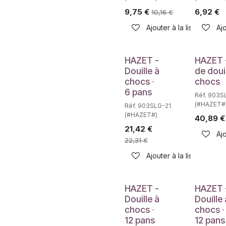
9,75
€
6,92
€
10,16
€
Ajouter à la liste de sou
Ajo
Déstockag
HAZET -
HAZET 
Douille à
de doui
chocs ∙
chocs
6 pans
Réf. 903S
(#HAZET#
Réf. 903SLG-21
(#HAZET#)
40,89
€
21,42
€
Ajo
22,31
€
Ajouter à la liste de sou
HAZET -
HAZET 
Douille à
Douille 
chocs ∙
chocs ∙
12 pans
12 pans