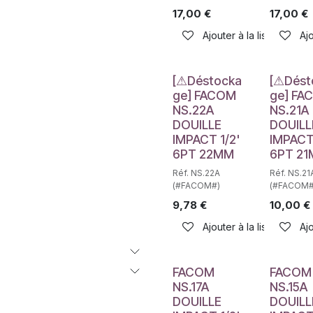
17,00
€
17,00
€
Ajouter à la liste de sou
Ajo
Déstockage
Déstockag
[⚠Déstocka
[⚠Dést
ge] FACOM
ge] FA
NS.22A
NS.21A
DOUILLE
DOUILL
IMPACT 1/2'
IMPACT 
6PT 22MM
6PT 2
Réf. NS.22A
Réf. NS.21
(#FACOM#)
(#FACOM#
9,78
€
10,00
€
Ajouter à la liste de sou
Ajo
FACOM
FACOM
NS.17A
NS.15A
DOUILLE
DOUILL