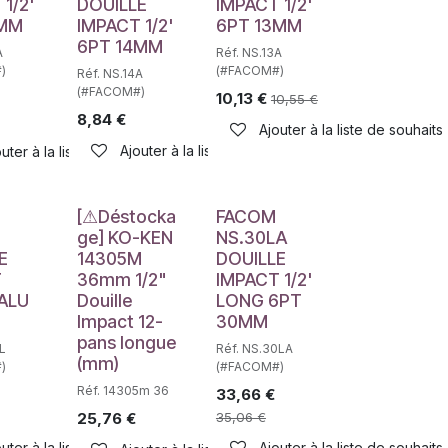
1/2'
DOUILLE
IMPACT 1/2'
5MM
IMPACT 1/2'
6PT 13MM
6PT 14MM
A
Réf. NS.13A
)
(#FACOM#)
Réf. NS.14A
(#FACOM#)
10,13
€
10,55
€
8,84
€
haits
Ajouter à la liste de souhaits
Ajouter à la liste de souhaits
uter à la liste de souhaits
Déstockage
[⚠Déstocka
FACOM
ge] KO-KEN
NS.30LA
E
14305M
DOUILLE
T
36mm 1/2"
IMPACT 1/2'
ALU
Douille
LONG 6PT
Impact 12-
30MM
pans longue
9L
Réf. NS.30LA
(mm)
)
(#FACOM#)
haits
Réf. 14305m 36
33,66
€
25,76
€
35,06
€
uter à la liste de souhaits
Ajouter à la liste de souhaits