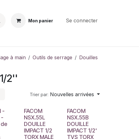
Se connecter
Mon panier
BS
CONTACT
E-PARTS
SERVICES
Jobs
llage à main
Outils de serrage
Douilles
1/2''
Nouvelles arrivées
Trier par:
 -
FACOM
FACOM
 -
NSX.55L
NSX.55B
 de
DOUILLE
DOUILLE
IMPACT 1/2
IMPACT 1/2'
s
TORX MALE
TVS TORX