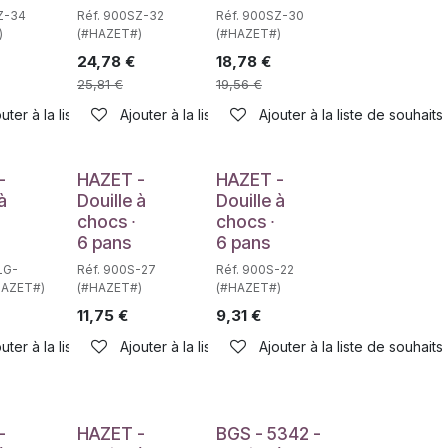
Z-34
Réf. 900SZ-32
Réf. 900SZ-30
)
(#HAZET#)
(#HAZET#)
24,78
€
18,78
€
25,81
€
19,56
€
haits
uter à la liste de souhaits
Ajouter à la liste de souhaits
Ajouter à la liste de souhaits
e
Déstockage
Déstockage
-
HAZET -
HAZET -
à
Douille à
Douille à
chocs ∙
chocs ∙
6 pans
6 pans
LG-
Réf. 900S-27
Réf. 900S-22
HAZET#)
(#HAZET#)
(#HAZET#)
11,75
€
9,31
€
uter à la liste de souhaits
Ajouter à la liste de souhaits
Ajouter à la liste de souhaits
haits
-
HAZET -
BGS - 5342 -