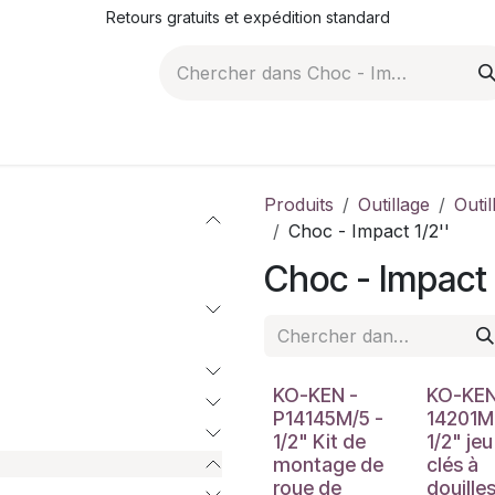
Retours gratuits et expédition standard
ROMOTIONS
NOS ARTICLES
LA SOCIÉTÉ
JO
Produits
Outillage
Outi
Choc - Impact 1/2''
Choc - Impact 
KO-KEN -
KO-KEN
P14145M/5 -
14201M
1/2" Kit de
1/2" jeu
montage de
clés à
roue de
douille