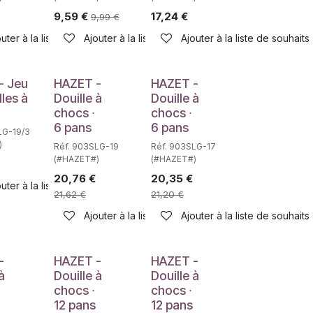
9,59
€
17,24
€
9,99
€
haits
uter à la liste de souhaits
Ajouter à la liste de souhaits
Ajouter à la liste de souhaits
e
- Jeu
HAZET -
HAZET -
lles à
Douille à
Douille à
chocs ∙
chocs ∙
6 pans
6 pans
LG-19/3
)
Réf. 903SLG-19
Réf. 903SLG-17
(#HAZET#)
(#HAZET#)
20,76
€
20,35
€
uter à la liste de souhaits
21,62
€
21,20
€
haits
Ajouter à la liste de souhaits
Ajouter à la liste de souhaits
-
HAZET -
HAZET -
à
Douille à
Douille à
chocs ∙
chocs ∙
12 pans
12 pans