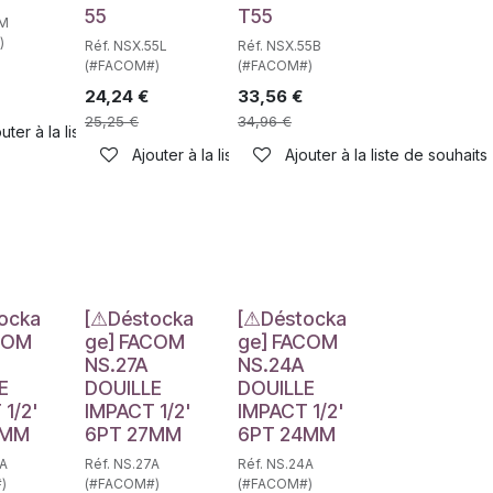
55
T55
1M
)
Réf. NSX.55L
Réf. NSX.55B
(#FACOM#)
(#FACOM#)
24,24
€
33,56
€
25,25
€
34,96
€
uter à la liste de souhaits
Ajouter à la liste de souhaits
Ajouter à la liste de souhaits
haits
e
Déstockage
Déstockage
ocka
[⚠Déstocka
[⚠Déstocka
COM
ge] FACOM
ge] FACOM
NS.27A
NS.24A
E
DOUILLE
DOUILLE
1/2'
IMPACT 1/2'
IMPACT 1/2'
9MM
6PT 27MM
6PT 24MM
9A
Réf. NS.27A
Réf. NS.24A
)
(#FACOM#)
(#FACOM#)