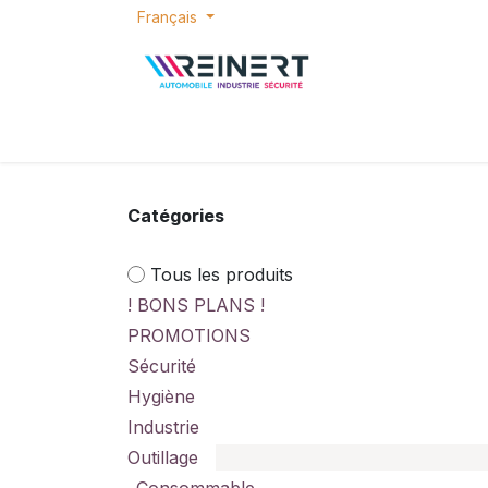
Se rendre au contenu
Français
ACCUEIL
E-SHOP
BONS PLANS
P
Catégories
Tous les produits
! BONS PLANS !
PROMOTIONS
Sécurité
Hygiène
Industrie
Outillage