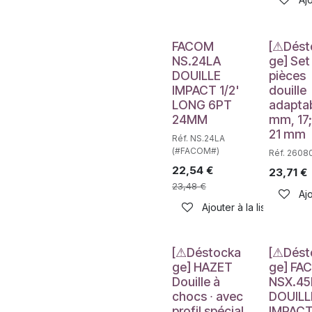
Déstockag
FACOM
[⚠Dést
NS.24LA
ge] Set
DOUILLE
pièces
IMPACT 1/2'
douille
LONG 6PT
adapta
24MM
mm, 17;
21 mm
Réf. NS.24LA
(#FACOM#)
Réf. 260
22,54
€
23,71
€
23,48
€
Ajo
Ajouter à la liste de sou
Déstockage
Déstockag
[⚠Déstocka
[⚠Dést
ge] HAZET
ge] FA
Douille à
NSX.45
chocs ∙ avec
DOUILL
profil spécial
IMPACT 