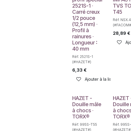
2521S-1 ∙
TVS T
Carré creux
T45
1/2 pouce
Réf. NSX.
(12,5 mm) ∙
(#FACOM#
Profil à
28,89
€
rainures ∙
Longueur :
Ajo
40 mm
Réf. 2521S-1
(#HAZET#)
6,33
€
Ajouter à la liste de sou
Déstockag
HAZET -
HAZET 
Douille mâle
Douille
à chocs ∙
à chocs
TORX®
TORX®
Réf. 995S-T55
Réf. 995S
(#HAZET#)
(#HAZET#