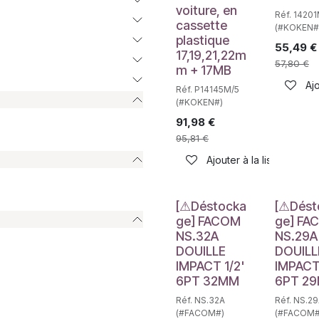
voiture, en
Réf. 1420
cassette
(#KOKEN#
plastique
55,49
€
17,19,21,22m
57,80
€
m + 17MB
Ajo
Réf. P14145M/5
(#KOKEN#)
91,98
€
95,81
€
Ajouter à la liste de sou
Déstockage
Déstockag
[⚠Déstocka
[⚠Dést
ge] FACOM
ge] FA
NS.32A
NS.29A
DOUILLE
DOUILL
IMPACT 1/2'
IMPACT 
6PT 32MM
6PT 2
Réf. NS.32A
Réf. NS.2
(#FACOM#)
(#FACOM#