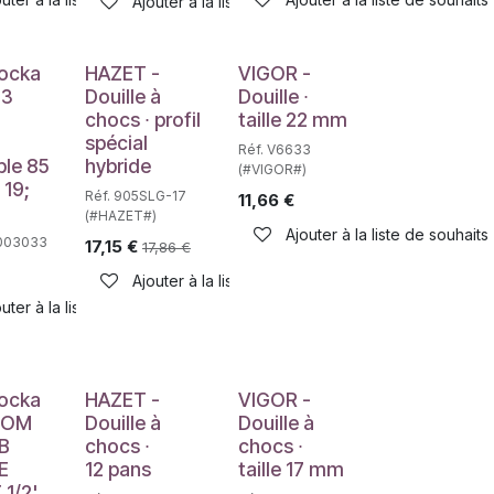
Ajouter à la liste de souhaits
e
Déstockage
ocka
HAZET -
VIGOR -
 3
Douille à
Douille ∙
chocs ∙ profil
taille 22 mm
spécial
Réf. V6633
ble 85
hybride
(#VIGOR#)
 19;
Réf. 905SLG-17
11,66
€
(#HAZET#)
Ajouter à la liste de souhaits
8003033
17,15
€
17,86
€
Ajouter à la liste de souhaits
uter à la liste de souhaits
haits
e
Déstockage
ocka
HAZET -
VIGOR -
COM
Douille à
Douille à
B
chocs ∙
chocs ∙
E
12 pans
taille 17 mm
1/2'