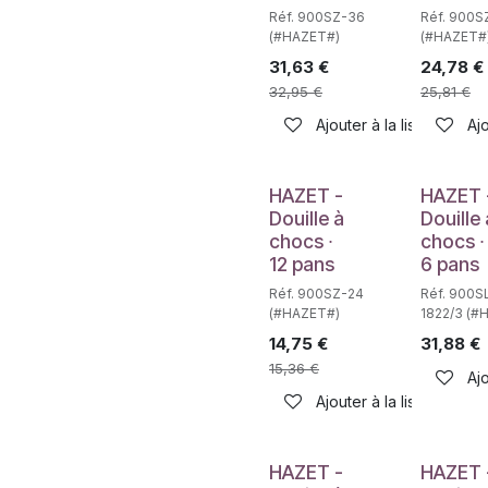
Réf. 900SZ-36
Réf. 900S
(#HAZET#)
(#HAZET#
31,63
€
24,78
€
32,95
€
25,81
€
Ajouter à la liste de sou
Ajo
Déstockag
HAZET -
HAZET 
Douille à
Douille 
chocs ∙
chocs ∙
12 pans
6 pans
Réf. 900SZ-24
Réf. 900S
(#HAZET#)
1822/3 (#
14,75
€
31,88
€
15,36
€
Ajo
Ajouter à la liste de sou
HAZET -
HAZET 