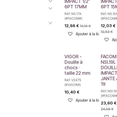
IMPACT 1/2'
IMPACT 
6PT 17MM
6PT 1
Réf. NS.17A
Réf. NS.15
(#FACOM#)
(#FACOM#
12,66
€
12,03
€
13,19
€
12,53
€
Ajouter à la liste de sou
Ajo
Déstockage
VIGOR -
FACOM
Douille à
NSI.19L
chocs ∙
DOUILL
taille 22 mm
IMPAC
JANTE 
Réf. V2475
19
(#VIGOR#)
Réf. NSI.1
10,40
€
(#FACOM#
Ajouter à la liste de sou
23,60
€
24,58
€
Ajo