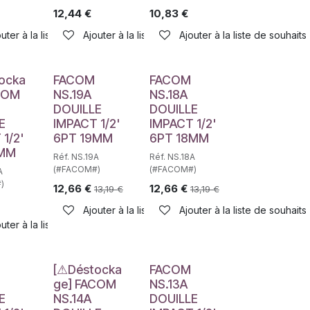
12,44
€
10,83
€
haits
uter à la liste de souhaits
Ajouter à la liste de souhaits
Ajouter à la liste de souhaits
e
ocka
FACOM
FACOM
COM
NS.19A
NS.18A
DOUILLE
DOUILLE
E
IMPACT 1/2'
IMPACT 1/2'
1/2'
6PT 19MM
6PT 18MM
1MM
Réf. NS.19A
Réf. NS.18A
(#FACOM#)
(#FACOM#)
A
)
12,66
€
12,66
€
13,19
€
13,19
€
Ajouter à la liste de souhaits
Ajouter à la liste de souhaits
haits
uter à la liste de souhaits
Déstockage
[⚠Déstocka
FACOM
ge] FACOM
NS.13A
E
NS.14A
DOUILLE