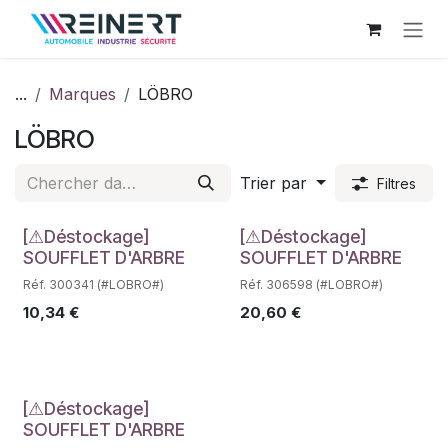
Se rendre au contenu
...
Marques
LÖBRO
LÖBRO
Trier par
Filtres
Déstockage
Déstockage
[⚠Déstockage]
[⚠Déstockage]
SOUFFLET D'ARBRE
SOUFFLET D'ARBRE
Réf. 300341 (#LOBRO#)
Réf. 306598 (#LOBRO#)
10,34
€
20,60
€
Déstockage
[⚠Déstockage]
SOUFFLET D'ARBRE