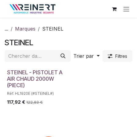
Se rendre au contenu
...
Marques
STEINEL
STEINEL
Trier par
Filtres
STEINEL - PISTOLET A
AIR CHAUD 2000W
(PIECE)
Réf. HL1920E (#STEINEL#)
117,92
€
122,83
€