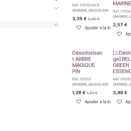
MARIN
Réf. 010/62VA.R
(#ARBRE_MAGIQUE#)
Réf. 010/
(#ARBRE_
3,35
€
3,49
€
2,57
€
Ajouter à la liste de sou
Ajo
Déstockag
Désodorisan
[⚠Dést
t ARBRE
ge] BEL
MAGIQUE
GREEN
PIN
ESSEN
Réf. 010/01
Réf. 010/
(#ARBRE_MAGIQUE#)
(#ARBRE_
1,28
€
3,48
€
1,33
€
Ajouter à la liste de sou
Ajo