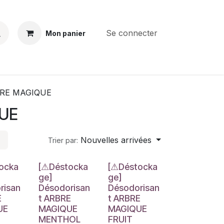
Se connecter
Mon panier
BS
CONTACT
E-PARTS
SERVICES
Jobs
RE MAGIQUE
UE
Nouvelles arrivées
Trier par:
e
Déstockage
Déstockage
ocka
[⚠Déstocka
[⚠Déstocka
ge]
ge]
risan
Désodorisan
Désodorisan
E
t ARBRE
t ARBRE
UE
MAGIQUE
MAGIQUE
MENTHOL
FRUIT