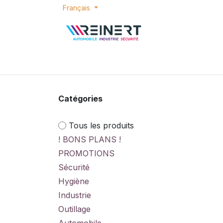
Se rendre au contenu
Français
ACCUEIL
E-SHOP
BONS PLANS
P
Catégories
Tous les produits
! BONS PLANS !
PROMOTIONS
Sécurité
Hygiène
Industrie
Outillage