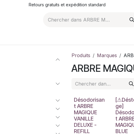
Retours gratuits et expédition standard
ROMOTIONS
NOS ARTICLES
LA SOCIÉTÉ
JO
Produits
Marques
ARB
ARBRE MAGIQ
Déstockag
Désodorisan
[⚠Dést
t ARBRE
ge]
MAGIQUE
Désodo
VANILLE
t ARBR
DELUXE -
MAGIQ
REFILL
BLUE