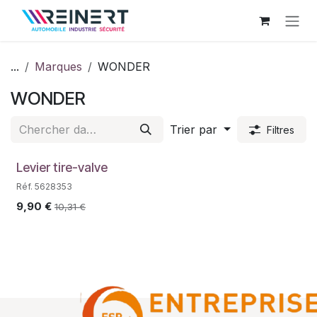
Se rendre au contenu
...
Marques
WONDER
WONDER
Trier par
Filtres
Levier tire-valve
Réf. 5628353
9,90
€
10,31
€