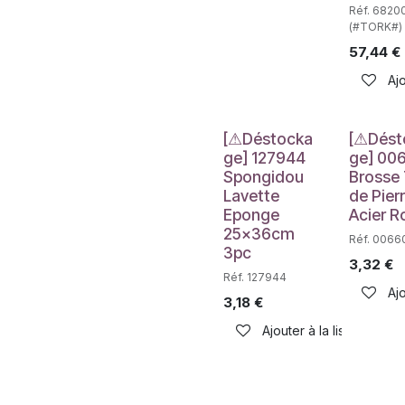
Réf. 6820
(#TORK#)
57,44
€
Ajo
Déstockage
Déstockag
[⚠Déstocka
[⚠Dést
ge] 127944
ge] 00
Spongidou
Brosse 
Lavette
de Pierr
Eponge
Acier R
25x36cm
Réf. 0066
3pc
3,32
€
Réf. 127944
Ajo
3,18
€
Ajouter à la liste de sou