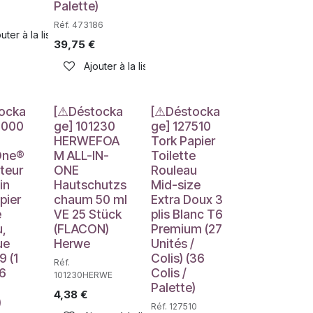
Palette)
Réf. 473186
uter à la liste de souhaits
39,75
€
Ajouter à la liste de souhaits
e
Déstockage
Déstockage
ocka
[⚠Déstocka
[⚠Déstocka
2000
ge] 101230
ge] 127510
HERWEFOA
Tork Papier
One®
M ALL-IN-
Toilette
uteur
ONE
Rouleau
in
Hautschutzs
Mid-size
pier
chaum 50 ml
Extra Doux 3
e
VE 25 Stück
plis Blanc T6
u,
(FLACON)
Premium (27
ue
Herwe
Unités /
haits
9 (1
Colis) (36
Réf.
96
Colis /
101230HERWE
Palette)
4,38
€
)
Réf. 127510