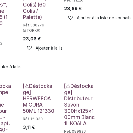
Réf. 121220
s™,
Colis) (60
23,69
€
ue
Colis /
5 (1
Palette)
Ajouter à la liste de souhaits
60
Réf. 530279
(#TORK#)
)
23,06
€
50
Ajouter à la liste de souhaits
haits
uter à la liste de souhaits
e
Déstockage
Déstockage
ocka
[⚠Déstocka
[⚠Déstocka
mpe
ge]
ge]
HERWEFOA
Distributeur
ue
M CURA
Savon
our
50ML 121330
300Hx125x1
L -
00mm Blanc
Réf. 121330
apt.
1L KOALA
3,11
€
40-
Réf. 099826