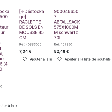
e
Déstockage
Déstockage
ocka
[⚠Déstocka
900046650
7500
ge]
7
RACLETTE
ABFALLSACK
uteur
DE SOLS EN
575X1000M
our
MOUSSE 45
M schwartz
CM
70L
e
Réf. 40BB3056
Réf. 401.850
u
7,04
€
52,46
€
e,
ue
Ajouter à la liste de souhaits
Ajouter à la liste de souhaits
6 (4
30
)
00
haits
uter à la liste de souhaits