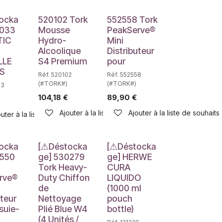
e
Déstockage
Déstockage
ocka
520102 Tork
552558 Tork
0033
Mousse
PeakServe®
TIC
Hydro-
Mini
Alcoolique
Distributeur
LLE
S4 Premium
pour
S
Réf. 520102
Réf. 552558
(#TORK#)
(#TORK#)
33
104,18
€
89,90
€
Ajouter à la liste de souhaits
Ajouter à la liste de souhaits
haits
uter à la liste de souhaits
e
Déstockage
Déstockage
ocka
[⚠Déstocka
[⚠Déstocka
2550
ge] 530279
ge] HERWE
Tork Heavy-
CURA
rve®
Duty Chiffon
LIQUIDO
de
(1000 ml
uteur
Nettoyage
pouch
suie-
Plié Blue W4
bottle)
(4 Unités /