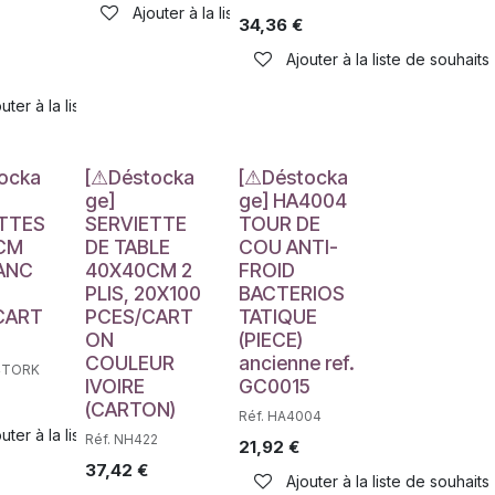
Ajouter à la liste de souhaits
34,36
€
Ajouter à la liste de souhaits
haits
uter à la liste de souhaits
e
Déstockage
Déstockage
ocka
[⚠Déstocka
[⚠Déstocka
ge]
ge] HA4004
TTES
SERVIETTE
TOUR DE
CM
DE TABLE
COU ANTI-
LANC
40X40CM 2
FROID
PLIS, 20X100
BACTERIOS
CART
PCES/CART
TATIQUE
ON
(PIECE)
COULEUR
ancienne ref.
haits
84TORK
IVOIRE
GC0015
(CARTON)
Réf. HA4004
uter à la liste de souhaits
Réf. NH422
21,92
€
37,42
€
Ajouter à la liste de souhaits