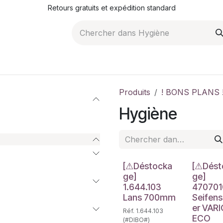
Retours gratuits et expédition standard
ROMOTIONS
NOS ARTICLES
LA SOCIÉTÉ
JO
Produits
! BONS PLANS 
Hygiène
Déstockage
Déstockag
[⚠Déstocka
[⚠Dést
ge]
ge]
1.644.103
47070
Lans 700mm
Seifen
er VAR
Réf. 1.644.103
ECO
(#DIBO#)