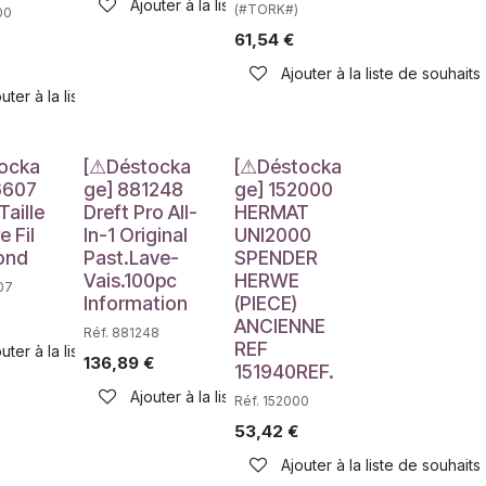
Ajouter à la liste de souhaits
(#TORK#)
00
61,54
€
Ajouter à la liste de souhaits
uter à la liste de souhaits
e
Déstockage
Déstockage
ocka
[⚠Déstocka
[⚠Déstocka
6607
ge] 881248
ge] 152000
Taille
Dreft Pro All-
HERMAT
e Fil
In-1 Original
UNI2000
ond
Past.Lave-
SPENDER
Vais.100pc
HERWE
07
Information
(PIECE)
ANCIENNE
Réf. 881248
REF
uter à la liste de souhaits
136,89
€
151940REF.
haits
Ajouter à la liste de souhaits
Réf. 152000
53,42
€
Ajouter à la liste de souhaits