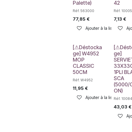
Palette)
42
Réf. 563000
Réf. 10005
77,85
€
7,13
€
Ajouter à la liste de sou
Ajo
Déstockage
Déstockag
[⚠Déstocka
[⚠Dést
ge] W4952
ge]
MOP
SERVIE
CLASSIC
33X33
50CM
1PLI B
SCA
Réf. W4952
(5000/
11,95
€
ON)
Ajouter à la liste de sou
Réf. 100
43,03
€
Ajo