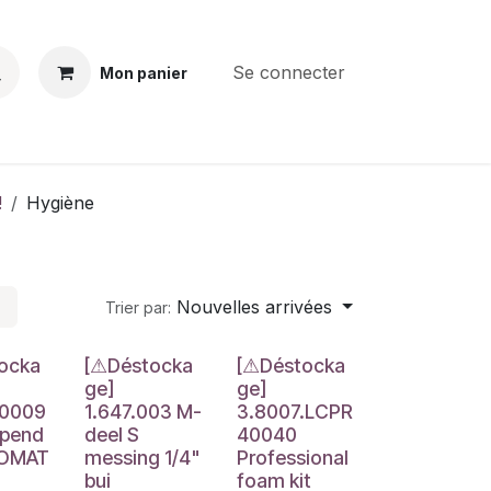
Se connecter
Mon panier
BS
CONTACT
E-PARTS
SERVICES
Jobs
!
Hygiène
Nouvelles arrivées
Trier par:
e
Déstockage
Déstockage
ocka
[⚠Déstocka
[⚠Déstocka
ge]
ge]
10009
1.647.003 M-
3.8007.LCPR
spend
deel S
40040
IOMAT
messing 1/4"
Professional
bui
foam kit