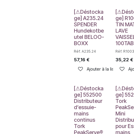
Déstockage
Déstockag
[⚠Déstocka
[⚠Dést
ge] A235.24
ge] R1
SPENDER
TIN MA
Hundekotbe
LAVE
utel BELOO-
VAISSE
BOXX
100TAB
Réf. A235.24
Réf. R100
57,16
€
35,22
€
Ajouter à la liste de sou
Ajo
Déstockage
Déstockag
[⚠Déstocka
[⚠Dést
ge] 552500
ge] 55
Distributeur
Tork
d’essuie-
PeakSe
mains
Mini
continus
Distrib
Tork
pour Es
PeakServe®,
mains