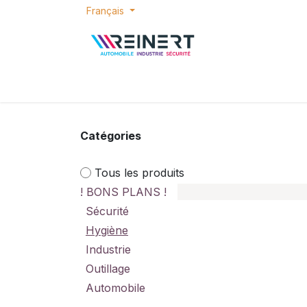
Se rendre au contenu
Français
ACCUEIL
E-SHOP
BONS PLANS
P
Catégories
Tous les produits
! BONS PLANS !
Sécurité
Hygiène
Industrie
Outillage
Automobile