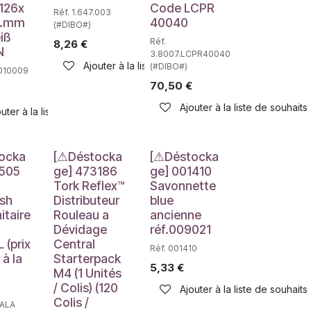
126x
Code LCPR
Réf. 1.647.003
a.mm
40040
(#DIBO#)
iß
haits
Réf.
8,26
€
N
3.8007.LCPR40040
Ajouter à la liste de souhaits
(#DIBO#)
010009
70,50
€
Ajouter à la liste de souhaits
uter à la liste de souhaits
e
Déstockage
Déstockage
ocka
[⚠Déstocka
[⚠Déstocka
0505
ge] 473186
ge] 001410
Tork Reflex™
Savonnette
esh
Distributeur
blue
itaire
Rouleau a
ancienne
Dévidage
réf.009021
 (prix
Central
Réf. 001410
 à la
Starterpack
5,33
€
M4 (1 Unités
/ Colis) (120
Ajouter à la liste de souhaits
Colis /
haits
ALA