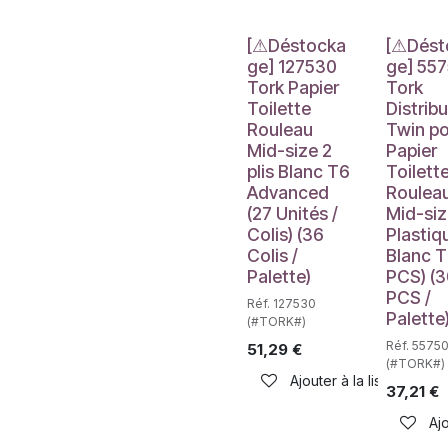
Déstockage
Déstockag
[⚠Déstocka
[⚠Dést
ge] 127530
ge] 55
Tork Papier
Tork
Toilette
Distrib
Rouleau
Twin p
Mid-size 2
Papier
plis Blanc T6
Toilett
Advanced
Roulea
(27 Unités /
Mid-siz
Colis) (36
Plastiq
Colis /
Blanc T
Palette)
PCS) (
PCS /
Réf. 127530
Palette
(#TORK#)
Réf. 5575
51,29
€
(#TORK#)
Ajouter à la liste de sou
37,21
€
Ajo