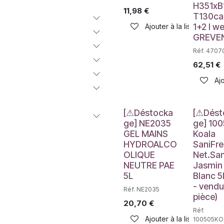
H351xB
11,98
€
T130c
1+2 l we
Ajouter à la liste de sou
GREVE
Réf. 4707
62,51
€
Ajo
Déstockage
Déstockag
[⚠Déstocka
[⚠Dést
ge] NE2035
ge] 10
GEL MAINS
Koala
HYDROALCO
SaniFr
OLIQUE
Net.San
NEUTRE PAE
Jasmin
5L
Blanc 5L
- vendu
Réf. NE2035
pièce)
20,70
€
Réf.
Ajouter à la liste de sou
100505KO