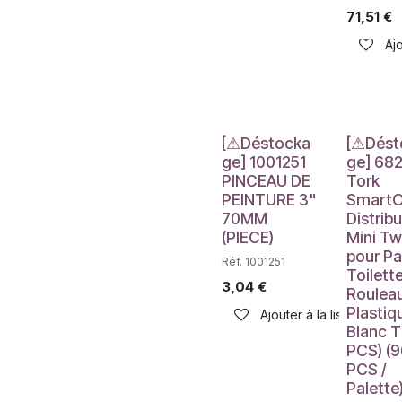
71,51
€
Ajo
Déstockage
Déstockag
[⚠Déstocka
[⚠Dést
ge] 1001251
ge] 68
PINCEAU DE
Tork
PEINTURE 3"
Smart
70MM
Distrib
(PIECE)
Mini Tw
pour Pa
Réf. 1001251
Toilett
3,04
€
Roulea
Plastiq
Ajouter à la liste de sou
Blanc T
PCS) (
PCS /
Palette