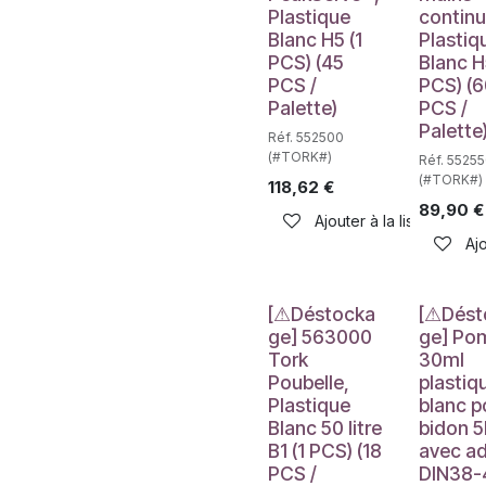
Plastique
continu
Blanc H5 (1
Plastiq
PCS) (45
Blanc H
PCS /
PCS) (
Palette)
PCS /
Palette
Réf. 552500
(#TORK#)
Réf. 5525
(#TORK#)
118,62
€
89,90
€
Ajouter à la liste de sou
Ajo
Déstockage
Déstockag
[⚠Déstocka
[⚠Dést
ge] 563000
ge] Po
Tork
30ml
Poubelle,
plastiq
Plastique
blanc p
Blanc 50 litre
bidon 5
B1 (1 PCS) (18
avec ad
PCS /
DIN38-