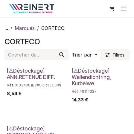
Se rendre au contenu
...
Marques
CORTECO
CORTECO
Trier par
Filtres
Déstockage
Déstockage
[⚠Déstockage]
[⚠Déstockage]
ANN.RETENUE DIFF.
Wellendichtring,
Kurbelwe
Réf. 01034081B (#CORTECO#)
Réf. 49114327
8,54
€
14,33
€
[⚠Déstockage]