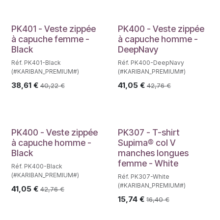
PK401 - Veste zippée
PK400 - Veste zippée
à capuche femme -
à capuche homme -
Black
DeepNavy
Réf. PK401-Black
Réf. PK400-DeepNavy
(#KARIBAN_PREMIUM#)
(#KARIBAN_PREMIUM#)
38,61
€
41,05
€
40,22
€
42,76
€
PK400 - Veste zippée
PK307 - T-shirt
à capuche homme -
Supima® col V
Black
manches longues
femme - White
Réf. PK400-Black
(#KARIBAN_PREMIUM#)
Réf. PK307-White
(#KARIBAN_PREMIUM#)
41,05
€
42,76
€
15,74
€
16,40
€