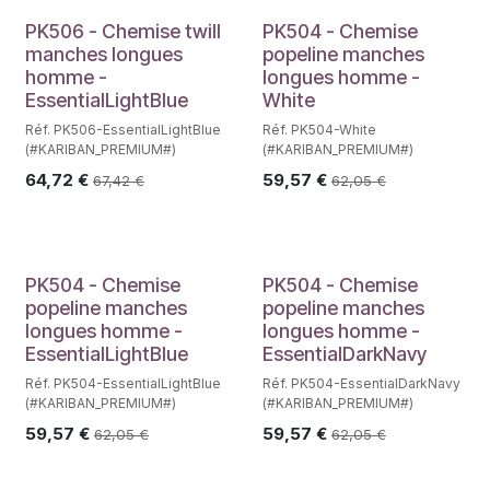
PK506 - Chemise twill
PK504 - Chemise
manches longues
popeline manches
homme -
longues homme -
EssentialLightBlue
White
Réf. PK506-EssentialLightBlue
Réf. PK504-White
(#KARIBAN_PREMIUM#)
(#KARIBAN_PREMIUM#)
64,72
€
59,57
€
67,42
€
62,05
€
PK504 - Chemise
PK504 - Chemise
popeline manches
popeline manches
longues homme -
longues homme -
EssentialLightBlue
EssentialDarkNavy
Réf. PK504-EssentialLightBlue
Réf. PK504-EssentialDarkNavy
(#KARIBAN_PREMIUM#)
(#KARIBAN_PREMIUM#)
59,57
€
59,57
€
62,05
€
62,05
€