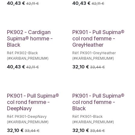
40,43
€
40,43
€
42,11
€
42,11
€
PK902 - Cardigan
PK901 - Pull Supima®
Supima® homme -
col rond femme -
Black
GreyHeather
Réf. PK902-Black
Réf. PK901-GreyHeather
(#KARIBAN_PREMIUM#)
(#KARIBAN_PREMIUM#)
40,43
€
32,10
€
42,11
€
33,44
€
PK901 - Pull Supima®
PK901 - Pull Supima®
col rond femme -
col rond femme -
DeepNavy
Black
Réf. PK901-DeepNavy
Réf. PK901-Black
(#KARIBAN_PREMIUM#)
(#KARIBAN_PREMIUM#)
32,10
€
32,10
€
33,44
€
33,44
€