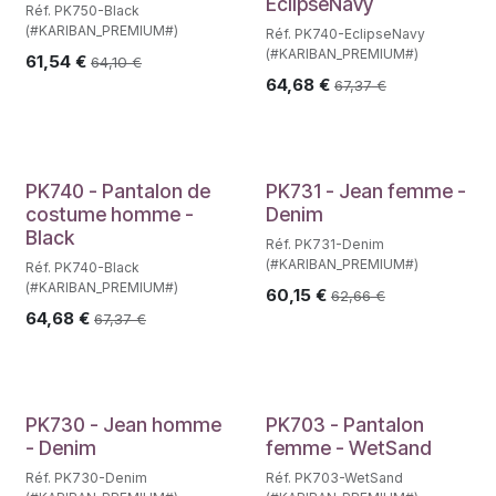
EclipseNavy
Réf. PK750-Black
(#KARIBAN_PREMIUM#)
Réf. PK740-EclipseNavy
(#KARIBAN_PREMIUM#)
61,54
€
64,10
€
64,68
€
67,37
€
PK740 - Pantalon de
PK731 - Jean femme -
costume homme -
Denim
Black
Réf. PK731-Denim
(#KARIBAN_PREMIUM#)
Réf. PK740-Black
(#KARIBAN_PREMIUM#)
60,15
€
62,66
€
64,68
€
67,37
€
PK730 - Jean homme
PK703 - Pantalon
- Denim
femme - WetSand
Réf. PK730-Denim
Réf. PK703-WetSand