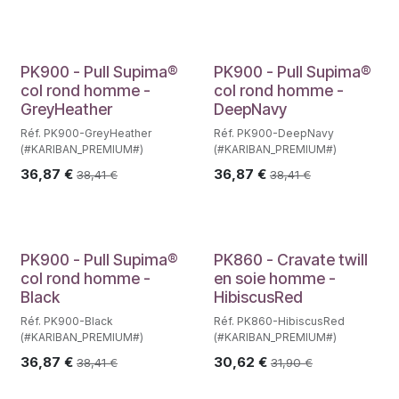
PK900 - Pull Supima®
PK900 - Pull Supima®
col rond homme -
col rond homme -
GreyHeather
DeepNavy
Réf. PK900-GreyHeather
Réf. PK900-DeepNavy
(#KARIBAN_PREMIUM#)
(#KARIBAN_PREMIUM#)
36,87
€
36,87
€
38,41
€
38,41
€
PK900 - Pull Supima®
PK860 - Cravate twill
col rond homme -
en soie homme -
Black
HibiscusRed
Réf. PK900-Black
Réf. PK860-HibiscusRed
(#KARIBAN_PREMIUM#)
(#KARIBAN_PREMIUM#)
36,87
€
30,62
€
38,41
€
31,90
€