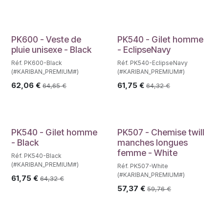
PK600 - Veste de
PK540 - Gilet homme
pluie unisexe - Black
- EclipseNavy
Réf. PK600-Black
Réf. PK540-EclipseNavy
(#KARIBAN_PREMIUM#)
(#KARIBAN_PREMIUM#)
62,06
€
61,75
€
64,65
€
64,32
€
PK540 - Gilet homme
PK507 - Chemise twill
- Black
manches longues
femme - White
Réf. PK540-Black
(#KARIBAN_PREMIUM#)
Réf. PK507-White
(#KARIBAN_PREMIUM#)
61,75
€
64,32
€
57,37
€
59,76
€