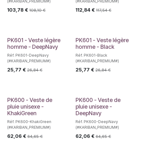
(#KARIBAN_PREMIUM#)
(#KARIBAN_PREMIUM#)
103,78
€
112,84
€
108,10
€
117,54
€
PK601 - Veste légère
PK601 - Veste légère
homme - DeepNavy
homme - Black
Réf. PK601-DeepNavy
Réf. PK601-Black
(#KARIBAN_PREMIUM#)
(#KARIBAN_PREMIUM#)
25,77
€
25,77
€
26,84
€
26,84
€
PK600 - Veste de
PK600 - Veste de
pluie unisexe -
pluie unisexe -
KhakiGreen
DeepNavy
Réf. PK600-KhakiGreen
Réf. PK600-DeepNavy
(#KARIBAN_PREMIUM#)
(#KARIBAN_PREMIUM#)
62,06
€
62,06
€
64,65
€
64,65
€