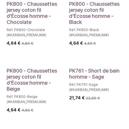
PK800 - Chaussettes
PK800 - Chaussettes
jersey coton fil
jersey coton fil
d'Écosse homme -
d'Écosse homme -
Chocolate
Black
Réf. PK800-Chocolate
Réf. PK800-Black
(#KARIBAN_PREMIUM#)
(#KARIBAN_PREMIUM#)
4,64
€
4,64
€
4,83
€
4,83
€
PK800 - Chaussettes
PK761 - Short de bain
jersey coton fil
homme - Sage
d'Écosse homme -
Réf. PK761-Sage
Beige
(#KARIBAN_PREMIUM#)
Réf. PK800-Beige
21,74
€
22,65
€
(#KARIBAN_PREMIUM#)
4,64
€
4,83
€