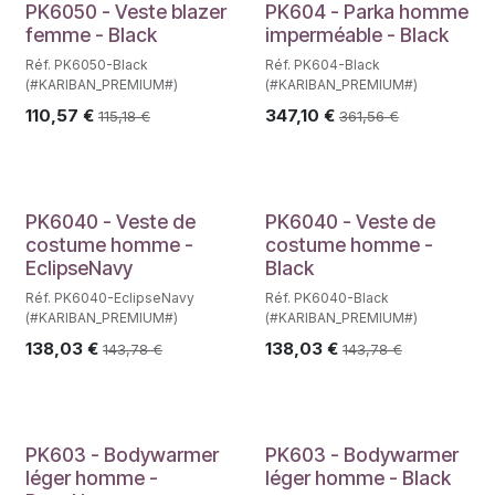
PK6050 - Veste blazer
PK604 - Parka homme
femme - Black
imperméable - Black
Réf. PK6050-Black
Réf. PK604-Black
(#KARIBAN_PREMIUM#)
(#KARIBAN_PREMIUM#)
110,57
€
347,10
€
115,18
€
361,56
€
PK6040 - Veste de
PK6040 - Veste de
costume homme -
costume homme -
EclipseNavy
Black
Réf. PK6040-EclipseNavy
Réf. PK6040-Black
(#KARIBAN_PREMIUM#)
(#KARIBAN_PREMIUM#)
138,03
€
138,03
€
143,78
€
143,78
€
PK603 - Bodywarmer
PK603 - Bodywarmer
léger homme -
léger homme - Black