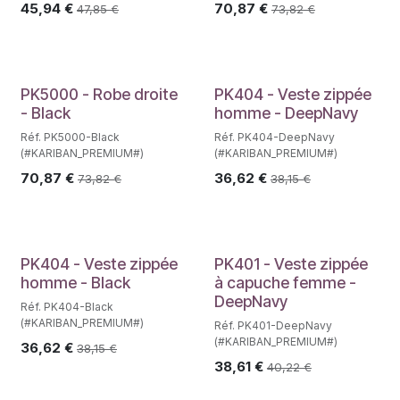
45,94
€
70,87
€
47,85
€
73,82
€
PK5000 - Robe droite
PK404 - Veste zippée
- Black
homme - DeepNavy
Réf. PK5000-Black
Réf. PK404-DeepNavy
(#KARIBAN_PREMIUM#)
(#KARIBAN_PREMIUM#)
70,87
€
36,62
€
73,82
€
38,15
€
PK404 - Veste zippée
PK401 - Veste zippée
homme - Black
à capuche femme -
DeepNavy
Réf. PK404-Black
(#KARIBAN_PREMIUM#)
Réf. PK401-DeepNavy
(#KARIBAN_PREMIUM#)
36,62
€
38,15
€
38,61
€
40,22
€