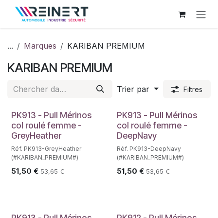
Se rendre au contenu
...
Marques
KARIBAN PREMIUM
KARIBAN PREMIUM
Trier par
Filtres
PK913 - Pull Mérinos
PK913 - Pull Mérinos
col roulé femme -
col roulé femme -
GreyHeather
DeepNavy
Réf. PK913-GreyHeather
Réf. PK913-DeepNavy
(#KARIBAN_PREMIUM#)
(#KARIBAN_PREMIUM#)
51,50
€
51,50
€
53,65
€
53,65
€
PK913 - Pull Mérinos
PK912 - Pull Mérinos