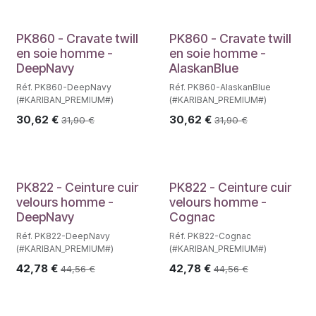
PK860 - Cravate twill
PK860 - Cravate twill
en soie homme -
en soie homme -
DeepNavy
AlaskanBlue
Réf. PK860-DeepNavy
Réf. PK860-AlaskanBlue
(#KARIBAN_PREMIUM#)
(#KARIBAN_PREMIUM#)
30,62
€
30,62
€
31,90
€
31,90
€
PK822 - Ceinture cuir
PK822 - Ceinture cuir
velours homme -
velours homme -
DeepNavy
Cognac
Réf. PK822-DeepNavy
Réf. PK822-Cognac
(#KARIBAN_PREMIUM#)
(#KARIBAN_PREMIUM#)
42,78
€
42,78
€
44,56
€
44,56
€