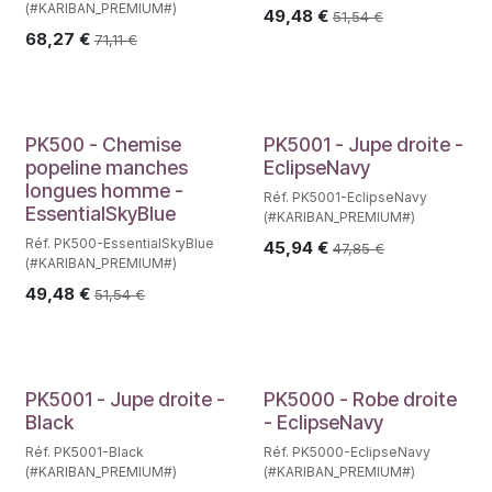
(#KARIBAN_PREMIUM#)
49,48
€
51,54
€
68,27
€
71,11
€
PK500 - Chemise
PK5001 - Jupe droite -
popeline manches
EclipseNavy
longues homme -
Réf. PK5001-EclipseNavy
EssentialSkyBlue
(#KARIBAN_PREMIUM#)
Réf. PK500-EssentialSkyBlue
45,94
€
47,85
€
(#KARIBAN_PREMIUM#)
49,48
€
51,54
€
PK5001 - Jupe droite -
PK5000 - Robe droite
Black
- EclipseNavy
Réf. PK5001-Black
Réf. PK5000-EclipseNavy
(#KARIBAN_PREMIUM#)
(#KARIBAN_PREMIUM#)