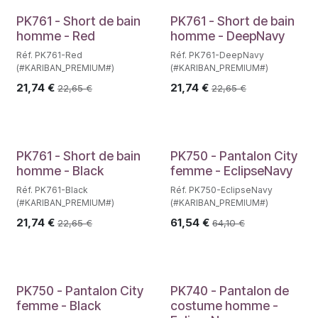
PK761 - Short de bain
PK761 - Short de bain
homme - Red
homme - DeepNavy
Réf. PK761-Red
Réf. PK761-DeepNavy
(#KARIBAN_PREMIUM#)
(#KARIBAN_PREMIUM#)
21,74
€
21,74
€
22,65
€
22,65
€
PK761 - Short de bain
PK750 - Pantalon City
homme - Black
femme - EclipseNavy
Réf. PK761-Black
Réf. PK750-EclipseNavy
(#KARIBAN_PREMIUM#)
(#KARIBAN_PREMIUM#)
21,74
€
61,54
€
22,65
€
64,10
€
PK750 - Pantalon City
PK740 - Pantalon de
femme - Black
costume homme -