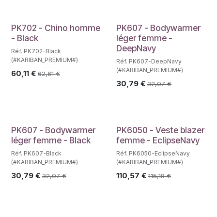
PK702 - Chino homme
PK607 - Bodywarmer
- Black
léger femme -
DeepNavy
Réf. PK702-Black
(#KARIBAN_PREMIUM#)
Réf. PK607-DeepNavy
(#KARIBAN_PREMIUM#)
60,11
€
62,61
€
30,79
€
32,07
€
PK607 - Bodywarmer
PK6050 - Veste blazer
léger femme - Black
femme - EclipseNavy
Réf. PK607-Black
Réf. PK6050-EclipseNavy
(#KARIBAN_PREMIUM#)
(#KARIBAN_PREMIUM#)
30,79
€
110,57
€
32,07
€
115,18
€