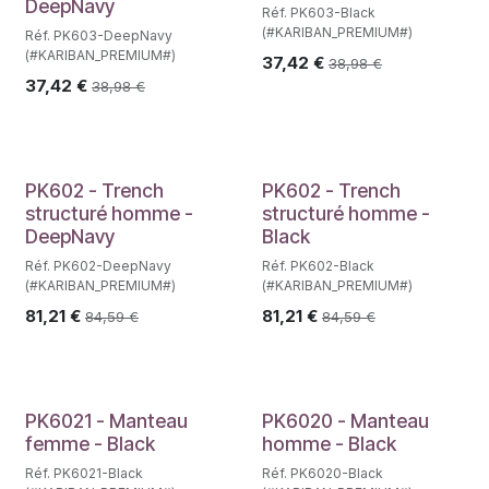
DeepNavy
Réf. PK603-Black
(#KARIBAN_PREMIUM#)
Réf. PK603-DeepNavy
(#KARIBAN_PREMIUM#)
37,42
€
38,98
€
37,42
€
38,98
€
PK602 - Trench
PK602 - Trench
structuré homme -
structuré homme -
DeepNavy
Black
Réf. PK602-DeepNavy
Réf. PK602-Black
(#KARIBAN_PREMIUM#)
(#KARIBAN_PREMIUM#)
81,21
€
81,21
€
84,59
€
84,59
€
PK6021 - Manteau
PK6020 - Manteau
femme - Black
homme - Black
Réf. PK6021-Black
Réf. PK6020-Black