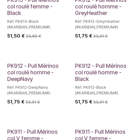
col roulé femme -
col roulé homme -
Black
GreyHeather
Réf. PK913-Black
Réf. PK912-GreyHeather
(#KARIBAN_PREMIUM#)
(#KARIBAN_PREMIUM#)
51,50
€
51,75
€
53,65
€
53,91
€
PK912 - Pull Mérinos
PK912 - Pull Mérinos
col roulé homme -
col roulé homme -
DeepNavy
Black
Réf. PK912-DeepNavy
Réf. PK912-Black
(#KARIBAN_PREMIUM#)
(#KARIBAN_PREMIUM#)
51,75
€
51,75
€
53,91
€
53,91
€
PK911 - Pull Mérinos
PK911 - Pull Mérinos
col V femme -
col V femme -