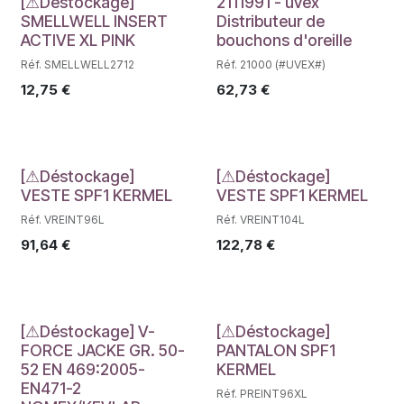
Déstockage
Déstockage
[⚠Déstockage]
2111991 - uvex
SMELLWELL INSERT
Distributeur de
ACTIVE XL PINK
bouchons d'oreille
Réf. SMELLWELL2712
Réf. 21000 (#UVEX#)
12,75
€
62,73
€
Déstockage
Déstockage
[⚠Déstockage]
[⚠Déstockage]
VESTE SPF1 KERMEL
VESTE SPF1 KERMEL
Réf. VREINT96L
Réf. VREINT104L
91,64
€
122,78
€
Déstockage
Déstockage
[⚠Déstockage] V-
[⚠Déstockage]
FORCE JACKE GR. 50-
PANTALON SPF1
52 EN 469:2005-
KERMEL
EN471-2
Réf. PREINT96XL