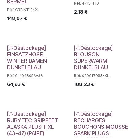
KERMEL
Réf. 4715-T10
Réf. CREINT124XL
2,18
€
148,97
€
Déstockage
Déstockage
[⚠Déstockage]
[⚠Déstockage]
EINSATZHOSE
BLOUSON
WINTER DAMEN
SUPERWARM
DUNKELBLAU
DUNKELBLAU
Réf. 041048053-38
Réf. 020017053-XL
64,93
€
108,23
€
Déstockage
Déstockage
[⚠Déstockage]
[⚠Déstockage]
RUBYTEC GRIPFEET
RECHARGES
ALASKA PLUS T.XL
BOUCHONS MOUSSE
(43-47) (PAIRE)
SPARK PLUGS