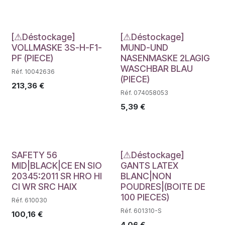
Déstockage
Déstockage
[⚠Déstockage]
[⚠Déstockage]
VOLLMASKE 3S-H-F1-
MUND-UND
PF (PIECE)
NASENMASKE 2LAGIG
WASCHBAR BLAU
Réf. 10042636
(PIECE)
213,36
€
Réf. 074058053
5,39
€
Déstockage
Déstockage
SAFETY 56
[⚠Déstockage]
MID|BLACK|CE EN SIO
GANTS LATEX
20345:2011 SR HRO HI
BLANC|NON
CI WR SRC HAIX
POUDRES|(BOITE DE
100 PIECES)
Réf. 610030
Réf. 601310-S
100,16
€
4,06
€