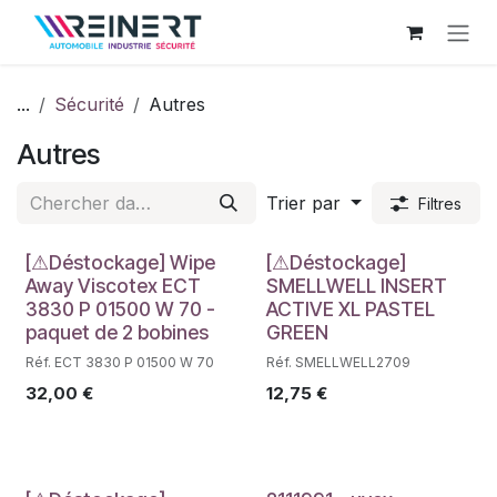
Se rendre au contenu
...
Sécurité
Autres
Autres
Trier par
Filtres
Déstockage
Déstockage
[⚠Déstockage] Wipe
[⚠Déstockage]
Away Viscotex ECT
SMELLWELL INSERT
3830 P 01500 W 70 -
ACTIVE XL PASTEL
paquet de 2 bobines
GREEN
Réf. ECT 3830 P 01500 W 70
Réf. SMELLWELL2709
32,00
€
12,75
€