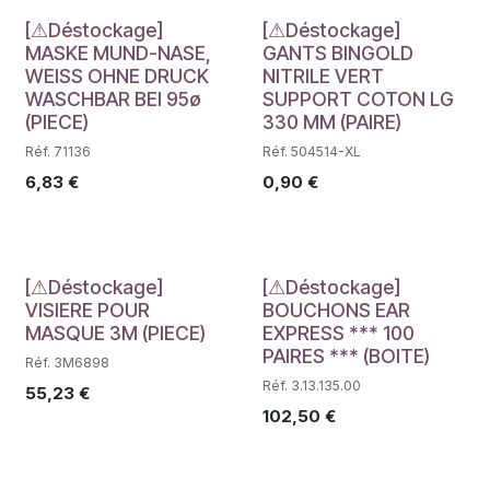
Déstockage
Déstockage
[⚠Déstockage]
[⚠Déstockage]
MASKE MUND-NASE,
GANTS BINGOLD
WEISS OHNE DRUCK
NITRILE VERT
WASCHBAR BEI 95ø
SUPPORT COTON LG
(PIECE)
330 MM (PAIRE)
Réf. 71136
Réf. 504514-XL
6,83
€
0,90
€
Déstockage
Déstockage
[⚠Déstockage]
[⚠Déstockage]
VISIERE POUR
BOUCHONS EAR
MASQUE 3M (PIECE)
EXPRESS *** 100
PAIRES *** (BOITE)
Réf. 3M6898
Réf. 3.13.135.00
55,23
€
102,50
€