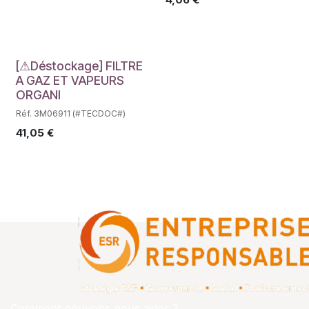
Déstockage
[⚠Déstockage] FILTRE
A GAZ ET VAPEURS
ORGANI
Réf. 3M06911 (#TECDOC#)
41,05
€
Comment pouvons nous aider ?