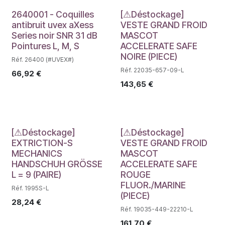
Déstockage
Déstockage
2640001 - Coquilles
[⚠Déstockage]
antibruit uvex aXess
VESTE GRAND FROID
Series noir SNR 31 dB
MASCOT
Pointures L, M, S
ACCELERATE SAFE
NOIRE (PIECE)
Réf. 26400 (#UVEX#)
Réf. 22035-657-09-L
66,92
€
143,65
€
Déstockage
Déstockage
[⚠Déstockage]
[⚠Déstockage]
EXTRICTION-S
VESTE GRAND FROID
MECHANICS
MASCOT
HANDSCHUH GRÖSSE
ACCELERATE SAFE
L = 9 (PAIRE)
ROUGE
FLUOR./MARINE
Réf. 1995S-L
(PIECE)
28,24
€
Réf. 19035-449-22210-L
161,70
€