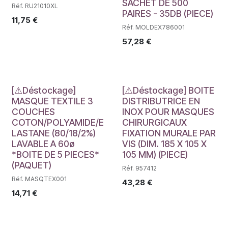
SACHET DE 500
Réf. RU21010XL
PAIRES - 35DB (PIECE)
11,75
€
Réf. MOLDEX786001
57,28
€
Déstockage
Déstockage
[⚠Déstockage]
[⚠Déstockage] BOITE
MASQUE TEXTILE 3
DISTRIBUTRICE EN
COUCHES
INOX POUR MASQUES
COTON/POLYAMIDE/E
CHIRURGICAUX
LASTANE (80/18/2%)
FIXATION MURALE PAR
LAVABLE A 60ø
VIS (DIM. 185 X 105 X
*BOITE DE 5 PIECES*
105 MM) (PIECE)
(PAQUET)
Réf. 957412
Réf. MASQTEX001
43,28
€
14,71
€