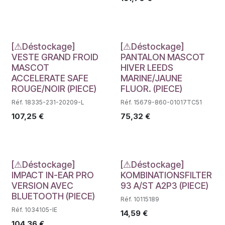
Déstockage
Déstockage
[⚠Déstockage]
[⚠Déstockage]
VESTE GRAND FROID
PANTALON MASCOT
MASCOT
HIVER LEEDS
ACCELERATE SAFE
MARINE/JAUNE
ROUGE/NOIR (PIECE)
FLUOR. (PIECE)
Réf. 18335-231-20209-L
Réf. 15679-860-01017TC51
107,25
€
75,32
€
Déstockage
Déstockage
[⚠Déstockage]
[⚠Déstockage]
IMPACT IN-EAR PRO
KOMBINATIONSFILTER
VERSION AVEC
93 A/ST A2P3 (PIECE)
BLUETOOTH (PIECE)
Réf. 10115189
Réf. 1034105-IE
14,59
€
104,36
€