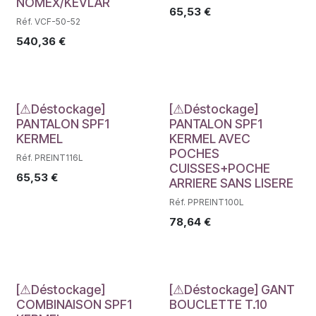
NOMEX/KEVLAR
65,53
€
Réf. VCF-50-52
540,36
€
Déstockage
Déstockage
[⚠Déstockage]
[⚠Déstockage]
PANTALON SPF1
PANTALON SPF1
KERMEL
KERMEL AVEC
POCHES
Réf. PREINT116L
CUISSES+POCHE
65,53
€
ARRIERE SANS LISERE
Réf. PPREINT100L
78,64
€
Déstockage
Déstockage
[⚠Déstockage]
[⚠Déstockage] GANT
COMBINAISON SPF1
BOUCLETTE T.10