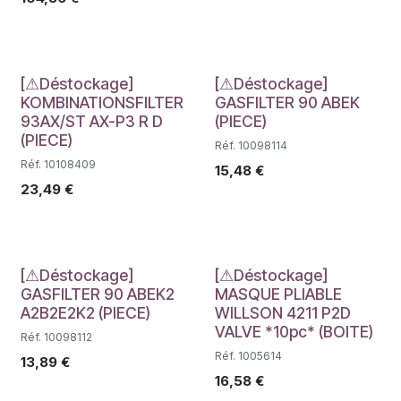
Déstockage
Déstockage
[⚠Déstockage]
[⚠Déstockage]
KOMBINATIONSFILTER
GASFILTER 90 ABEK
93AX/ST AX-P3 R D
(PIECE)
(PIECE)
Réf. 10098114
Réf. 10108409
15,48
€
23,49
€
Déstockage
Déstockage
[⚠Déstockage]
[⚠Déstockage]
GASFILTER 90 ABEK2
MASQUE PLIABLE
A2B2E2K2 (PIECE)
WILLSON 4211 P2D
VALVE *10pc* (BOITE)
Réf. 10098112
Réf. 1005614
13,89
€
16,58
€