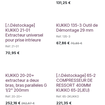
131,25
€
Déstockage
[⚠Déstockage]
KUKKO 135-3 Outil de
KUKKO 21-01
Démontage 29 mm
Extracteur universel
Réf. 135-3
pour prise intrieure
67,86
€
70,69
€
Réf. 21-01
70,95
€
Déstockage
KUKKO 20-20+
[⚠Déstockage] 65-2
extracteur a deux
COMPRESSEUR DE
bras, bras paralleles G
RESSORT 400MM
1/2" 200mm
KUKKO 65-2(JEU)
Réf. 20-20+
Réf. 65-2KUKKO
252,16
€
221,35
€
262,67
€