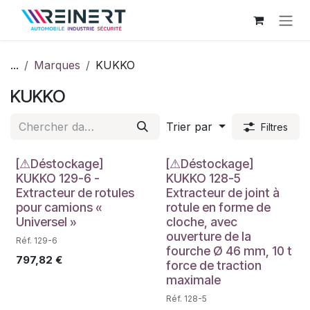
Se rendre au contenu
...
Marques
KUKKO
KUKKO
Trier par
Filtres
Déstockage
Déstockage
[⚠Déstockage]
[⚠Déstockage]
KUKKO 129-6 -
KUKKO 128-5
Extracteur de rotules
Extracteur de joint à
pour camions «
rotule en forme de
Universel »
cloche, avec
ouverture de la
Réf. 129-6
fourche Ø 46 mm, 10 t
797,82
€
force de traction
maximale
Réf. 128-5