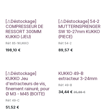
Déstockage
Déstockage
[⚠Déstockage]
[⚠Déstockage] 54-2
COMPRESSEUR DE
MUTTERNSPRENGER
RESSORT 300MM
SW 10-27mm KUKKO
KUKKO (JEU)
(PIECE)
Réf. 65-1KUKKO
Réf. 54-2
198,10
€
89,57
€
Déstockage
[⚠Déstockage]
KUKKO 49-B
KUKKO Jeu
extracteur 3-24mm
d'extracteurs de vis,
Réf. 49-B
finement rainuré, pour
34,44
€
35,88
€
Ø M3 - M45 (BOITE)
Réf. 49-C
51,52
€