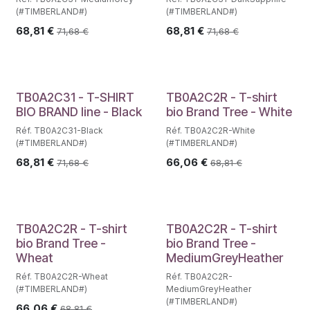
(#TIMBERLAND#)
(#TIMBERLAND#)
68,81
€
68,81
€
71,68
€
71,68
€
TB0A2C31 - T-SHIRT
TB0A2C2R - T-shirt
BIO BRAND line - Black
bio Brand Tree - White
Réf. TB0A2C31-Black
Réf. TB0A2C2R-White
(#TIMBERLAND#)
(#TIMBERLAND#)
68,81
€
66,06
€
71,68
€
68,81
€
TB0A2C2R - T-shirt
TB0A2C2R - T-shirt
bio Brand Tree -
bio Brand Tree -
Wheat
MediumGreyHeather
Réf. TB0A2C2R-Wheat
Réf. TB0A2C2R-
(#TIMBERLAND#)
MediumGreyHeather
(#TIMBERLAND#)
66,06
€
68,81
€