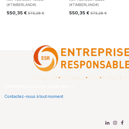
(#TIMBERLAND#)
(#TIMBERLAND#)
550,35
€
550,35
€
573,28
€
573,28
€
Comment pouvons nous aider ?
Contactez-nous à tout moment