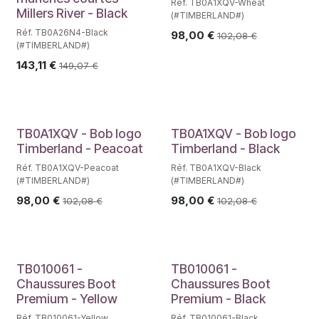
Réf. TB0A1XQV-Wheat
Millers River - Black
(#TIMBERLAND#)
Réf. TB0A26N4-Black
98,00
€
102,08
€
(#TIMBERLAND#)
143,11
€
149,07
€
TB0A1XQV - Bob logo
TB0A1XQV - Bob logo
Timberland - Peacoat
Timberland - Black
Réf. TB0A1XQV-Peacoat
Réf. TB0A1XQV-Black
(#TIMBERLAND#)
(#TIMBERLAND#)
98,00
€
98,00
€
102,08
€
102,08
€
TB010061 -
TB010061 -
Chaussures Boot
Chaussures Boot
Premium - Yellow
Premium - Black
Réf. TB010061-Yellow
Réf. TB010061-Black