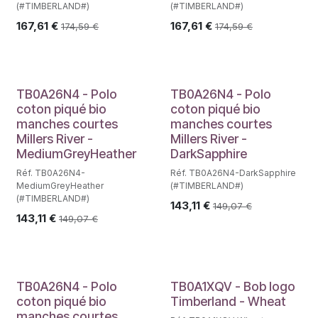
(#TIMBERLAND#)
(#TIMBERLAND#)
167,61
€
167,61
€
174,59
€
174,59
€
TB0A26N4 - Polo
TB0A26N4 - Polo
coton piqué bio
coton piqué bio
manches courtes
manches courtes
Millers River -
Millers River -
MediumGreyHeather
DarkSapphire
Réf. TB0A26N4-
Réf. TB0A26N4-DarkSapphire
MediumGreyHeather
(#TIMBERLAND#)
(#TIMBERLAND#)
143,11
€
149,07
€
143,11
€
149,07
€
TB0A26N4 - Polo
TB0A1XQV - Bob logo
coton piqué bio
Timberland - Wheat
manches courtes