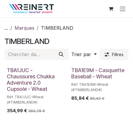
Se rendre au contenu
...
Marques
TIMBERLAND
TIMBERLAND
Trier par
Filtres
TBA1JUC -
TBA1E9M - Casquette
Chaussures Chukka
Baseball - Wheat
Adventure 2.0
Réf. TBA1E9M-Wheat
Cupsole - Wheat
(#TIMBERLAND#)
Réf. TBA1JUC-Wheat
85,84
€
89,42
€
(#TIMBERLAND#)
354,99
€
369,78
€