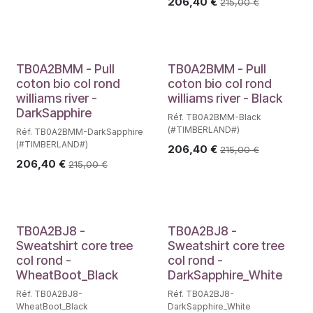
206,40
€
215,00
€
TB0A2BMM - Pull
TB0A2BMM - Pull
coton bio col rond
coton bio col rond
williams river -
williams river - Black
DarkSapphire
Réf. TB0A2BMM-Black
(#TIMBERLAND#)
Réf. TB0A2BMM-DarkSapphire
(#TIMBERLAND#)
206,40
€
215,00
€
206,40
€
215,00
€
TB0A2BJ8 -
TB0A2BJ8 -
Sweatshirt core tree
Sweatshirt core tree
col rond -
col rond -
WheatBoot_Black
DarkSapphire_White
Réf. TB0A2BJ8-
Réf. TB0A2BJ8-
WheatBoot_Black
DarkSapphire_White