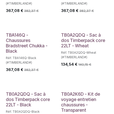
(#TIMBERLAND#)
(#TIMBERLAND#)
367,08
€
367,08
€
382,37
€
382,37
€
TBA146Q -
TB0A2QDQ - Sac à
Chaussures
dos Timberpack core
Bradstreet Chukka -
22LT - Wheat
Black
Réf. TB0A2QDQ-Wheat
(#TIMBERLAND#)
Réf. TBA146Q-Black
(#TIMBERLAND#)
134,54
€
140,15
€
367,08
€
382,37
€
TB0A2QDQ - Sac à
TB0A2K6D - Kit de
dos Timberpack core
voyage entretien
22LT - Black
chaussures -
Transparent
Réf. TB0A2QDQ-Black