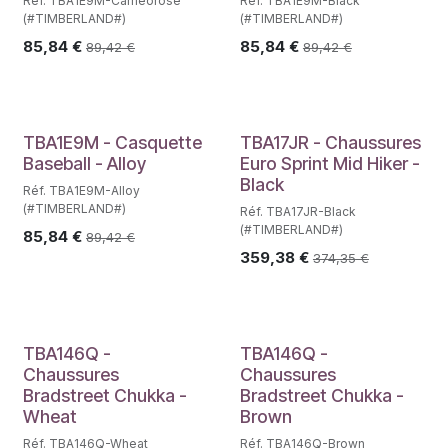
Réf. TBA1E9M-Cameorose
Réf. TBA1E9M-Black
(#TIMBERLAND#)
(#TIMBERLAND#)
85,84
€
85,84
€
89,42
€
89,42
€
TBA1E9M - Casquette
TBA17JR - Chaussures
Baseball - Alloy
Euro Sprint Mid Hiker -
Black
Réf. TBA1E9M-Alloy
(#TIMBERLAND#)
Réf. TBA17JR-Black
(#TIMBERLAND#)
85,84
€
89,42
€
359,38
€
374,35
€
TBA146Q -
TBA146Q -
Chaussures
Chaussures
Bradstreet Chukka -
Bradstreet Chukka -
Wheat
Brown
Réf. TBA146Q-Wheat
Réf. TBA146Q-Brown