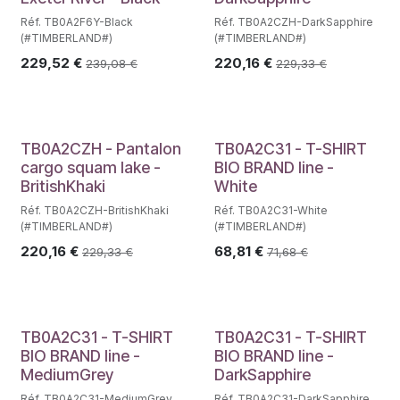
Réf. TB0A2F6Y-Black
Réf. TB0A2CZH-DarkSapphire
(#TIMBERLAND#)
(#TIMBERLAND#)
229,52
€
220,16
€
239,08
€
229,33
€
TB0A2CZH - Pantalon
TB0A2C31 - T-SHIRT
cargo squam lake -
BIO BRAND line -
BritishKhaki
White
Réf. TB0A2CZH-BritishKhaki
Réf. TB0A2C31-White
(#TIMBERLAND#)
(#TIMBERLAND#)
220,16
€
68,81
€
229,33
€
71,68
€
TB0A2C31 - T-SHIRT
TB0A2C31 - T-SHIRT
BIO BRAND line -
BIO BRAND line -
MediumGrey
DarkSapphire
Réf. TB0A2C31-MediumGrey
Réf. TB0A2C31-DarkSapphire