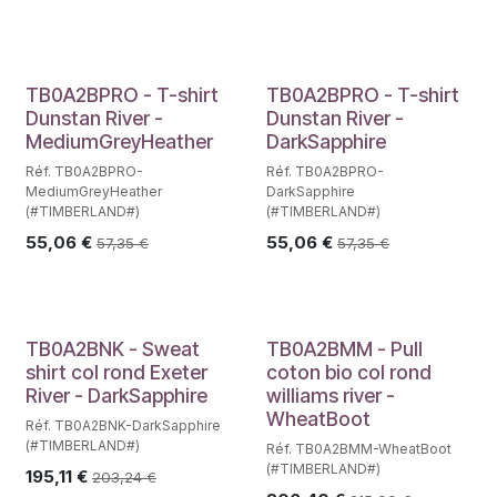
TB0A2BPRO - T-shirt
TB0A2BPRO - T-shirt
Dunstan River -
Dunstan River -
MediumGreyHeather
DarkSapphire
Réf. TB0A2BPRO-
Réf. TB0A2BPRO-
MediumGreyHeather
DarkSapphire
(#TIMBERLAND#)
(#TIMBERLAND#)
55,06
€
55,06
€
57,35
€
57,35
€
TB0A2BNK - Sweat
TB0A2BMM - Pull
shirt col rond Exeter
coton bio col rond
River - DarkSapphire
williams river -
WheatBoot
Réf. TB0A2BNK-DarkSapphire
(#TIMBERLAND#)
Réf. TB0A2BMM-WheatBoot
(#TIMBERLAND#)
195,11
€
203,24
€