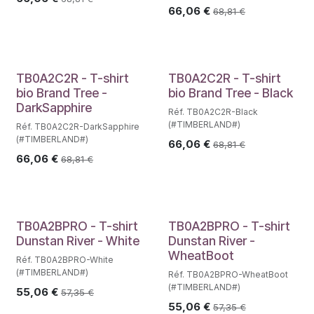
66,06
€
68,81
€
TB0A2C2R - T-shirt
TB0A2C2R - T-shirt
bio Brand Tree -
bio Brand Tree - Black
DarkSapphire
Réf. TB0A2C2R-Black
(#TIMBERLAND#)
Réf. TB0A2C2R-DarkSapphire
(#TIMBERLAND#)
66,06
€
68,81
€
66,06
€
68,81
€
TB0A2BPRO - T-shirt
TB0A2BPRO - T-shirt
Dunstan River - White
Dunstan River -
WheatBoot
Réf. TB0A2BPRO-White
(#TIMBERLAND#)
Réf. TB0A2BPRO-WheatBoot
(#TIMBERLAND#)
55,06
€
57,35
€
55,06
€
57,35
€