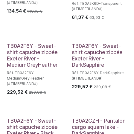
(#TIMBERLAND#)
Réf. TB0A2K6D-Transparent
(#TIMBERLAND#)
134,54
€
140,15
€
61,37
€
63,93
€
TB0A2F6Y - Sweat-
TB0A2F6Y - Sweat-
shirt capuche zippée
shirt capuche zippée
Exeter River -
Exeter River -
MediumGreyHeather
DarkSapphire
Réf. TB0A2F6Y-
Réf. TB0A2F6Y-DarkSapphire
MediumGreyHeather
(#TIMBERLAND#)
(#TIMBERLAND#)
229,52
€
239,08
€
229,52
€
239,08
€
TB0A2F6Y - Sweat-
TB0A2CZH - Pantalon
shirt capuche zippée
cargo squam lake -
Exeter River - Black
DarkSapphire