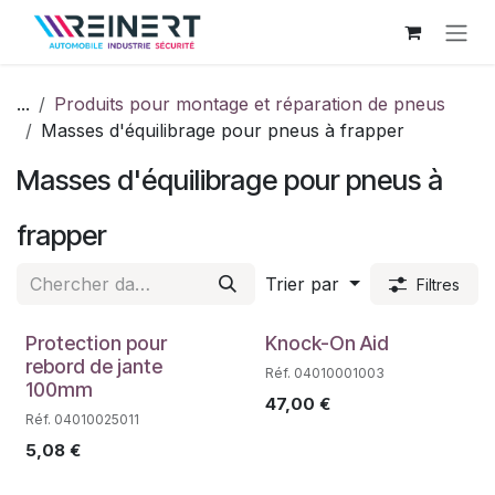
Se rendre au contenu
...
Produits pour montage et réparation de pneus
Masses d'équilibrage pour pneus à frapper
Masses d'équilibrage pour pneus à
frapper
Trier par
Filtres
Protection pour
Knock-On Aid
rebord de jante
Réf. 04010001003
100mm
47,00
€
Réf. 04010025011
5,08
€