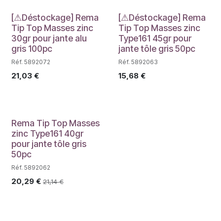
Déstockage
Déstockage
[⚠Déstockage] Rema
[⚠Déstockage] Rema
Tip Top Masses zinc
Tip Top Masses zinc
30gr pour jante alu
Type161 45gr pour
gris 100pc
jante tôle gris 50pc
Réf. 5892072
Réf. 5892063
21,03
€
15,68
€
Déstockage
Rema Tip Top Masses
zinc Type161 40gr
pour jante tôle gris
50pc
Réf. 5892062
20,29
€
21,14
€