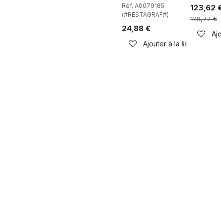
Réf. A0070185
123,62
(#RESTAGRAF#)
128,77
€
24,88
€
Ajo
Ajouter à la liste de sou