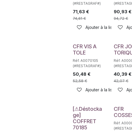
(#RESTAGRAF#)
(#RESTAG
71,63
€
90,93
€
74,61
€
94,72
€
Ajouter à la liste de sou
Ajo
CFR VIS A
CFR JO
TOLE
TORIQ
Réf. A0070105
Réf. A000
(#RESTAGRAF#)
(#RESTAG
50,48
€
40,39
€
52,58
€
42,07
€
Ajouter à la liste de sou
Ajo
Déstockage
[⚠Déstocka
CFR
ge]
COSSE
COFFRET
Réf. A000
70185
(#RESTAG