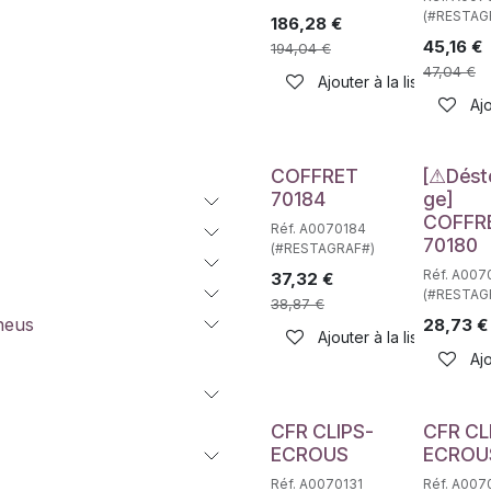
(#RESTAG
186,28
€
45,16
€
194,04
€
47,04
€
Ajouter à la liste de sou
Ajo
Déstockag
COFFRET
[⚠Dést
70184
ge]
COFFR
Réf. A0070184
70180
(#RESTAGRAF#)
Réf. A007
37,32
€
(#RESTAG
38,87
€
neus
28,73
€
Ajouter à la liste de sou
Ajo
CFR CLIPS-
CFR CL
ECROUS
ECROU
Réf. A0070131
Réf. A007