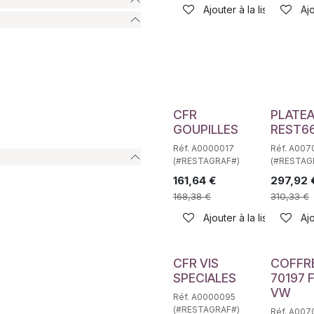
Ajouter à la liste de sou
Ajo
CFR
PLATE
GOUPILLES
REST6
Réf. A0000017
Réf. A007
(#RESTAGRAF#)
(#RESTAG
161,64
€
297,92
168,38
€
310,33
€
Ajouter à la liste de sou
Ajo
CFR VIS
COFFR
SPECIALES
70197 
VW
Réf. A0000095
(#RESTAGRAF#)
Réf. A007