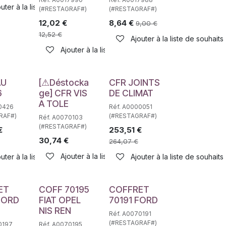
haits
uter à la liste de souhaits
(#RESTAGRAF#)
(#RESTAGRAF#)
12,02
€
8,64
€
9,00
€
12,52
€
Ajouter à la liste de souhaits
Ajouter à la liste de souhaits
Déstockage
AU
[⚠Déstocka
CFR JOINTS
6
ge] CFR VIS
DE CLIMAT
A TOLE
0426
Réf. A0000051
RAF#)
(#RESTAGRAF#)
Réf. A0070103
(#RESTAGRAF#)
€
253,51
€
30,74
€
264,07
€
Ajouter à la liste de souhaits
haits
uter à la liste de souhaits
Ajouter à la liste de souhaits
ET
COFF 70195
COFFRET
FORD
FIAT OPEL
70191 FORD
NIS REN
Réf. A0070191
(#RESTAGRAF#)
0197
Réf. A0070195