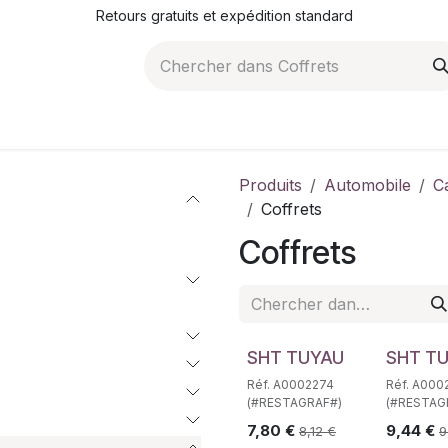
Retours gratuits et expédition standard
ROMOTIONS
NOS ARTICLES
LA SOCIÉTÉ
JO
Produits
Automobile
C
Coffrets
Coffrets
SHT TUYAU
SHT T
Réf. A0002274
Réf. A000
(#RESTAGRAF#)
(#RESTAG
7,80
€
9,44
€
8,12
€
9