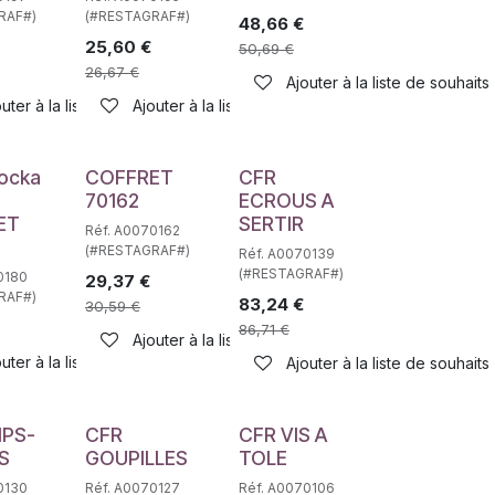
RAF#)
(#RESTAGRAF#)
48,66
€
25,60
€
50,69
€
26,67
€
haits
Ajouter à la liste de souhaits
uter à la liste de souhaits
Ajouter à la liste de souhaits
e
ocka
COFFRET
CFR
70162
ECROUS A
ET
SERTIR
Réf. A0070162
(#RESTAGRAF#)
Réf. A0070139
(#RESTAGRAF#)
0180
29,37
€
RAF#)
83,24
€
30,59
€
86,71
€
haits
Ajouter à la liste de souhaits
uter à la liste de souhaits
Ajouter à la liste de souhaits
IPS-
CFR
CFR VIS A
S
GOUPILLES
TOLE
0130
Réf. A0070127
Réf. A0070106