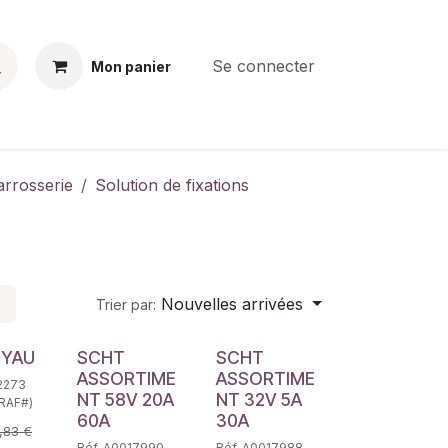
Se connecter
Mon panier
BS
CONTACT
E-PARTS
SERVICES
Jobs
arrosserie
Solution de fixations
Nouvelles arrivées
Trier par:
UYAU
SCHT
SCHT
ASSORTIME
ASSORTIME
2273
NT 58V 20A
NT 32V 5A
RAF#)
60A
30A
,83
€
Réf. A0017990
Réf. A0017988