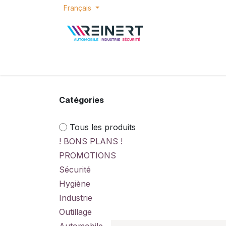
Se rendre au contenu
Français
ACCUEIL
E-SHOP
BONS PLANS
P
Catégories
Tous les produits
! BONS PLANS !
PROMOTIONS
Sécurité
Hygiène
Industrie
Outillage