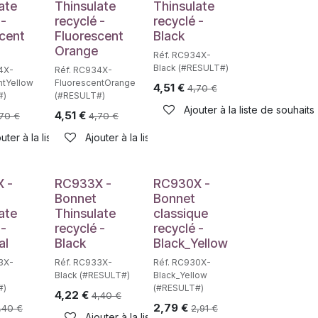
ate
Thinsulate
Thinsulate
 -
recyclé -
recyclé -
cent
Fluorescent
Black
Orange
Réf. RC934X-
Black (#RESULT#)
4X-
Réf. RC934X-
ntYellow
FluorescentOrange
4,51
€
4,70
€
#)
(#RESULT#)
haits
Ajouter à la liste de souhaits
4,51
€
,70
€
4,70
€
uter à la liste de souhaits
Ajouter à la liste de souhaits
 -
RC933X -
RC930X -
Bonnet
Bonnet
ate
Thinsulate
classique
 -
recyclé -
recyclé -
al
Black
Black_Yellow
3X-
Réf. RC933X-
Réf. RC930X-
Black (#RESULT#)
Black_Yellow
#)
(#RESULT#)
4,22
€
4,40
€
2,79
€
,40
€
2,91
€
haits
Ajouter à la liste de souhaits