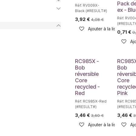
Pack d
Réf. RV009X-
ex - Bl
Black (#RESULT#)
Réf. RV00
3,92
€
4,08
€
(#RESULT
Ajouter à la liste de sou
0,71
€
0
Ajo
RC985X -
RC985X
Bob
Bob
réversible
réversi
Core
Core
recycled -
recycle
Red
Pink
Réf. RC985X-Red
Réf. RC98
(#RESULT#)
(#RESULT
3,46
€
3,46
€
3,60
€
3
Ajouter à la liste de sou
Ajo