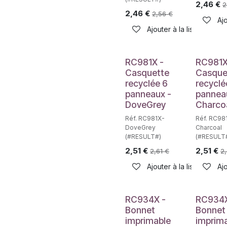
2,46
€
2
2,46
€
2,56
€
Ajo
Ajouter à la liste de sou
RC981X -
RC981X
Casquette
Casque
recyclée 6
recyclé
panneaux -
pannea
DoveGrey
Charco
Réf. RC981X-
Réf. RC98
DoveGrey
Charcoal
(#RESULT#)
(#RESULT
2,51
€
2,51
€
2,61
€
2,
Ajouter à la liste de sou
Ajo
RC934X -
RC934X
Bonnet
Bonnet
imprimable
imprim