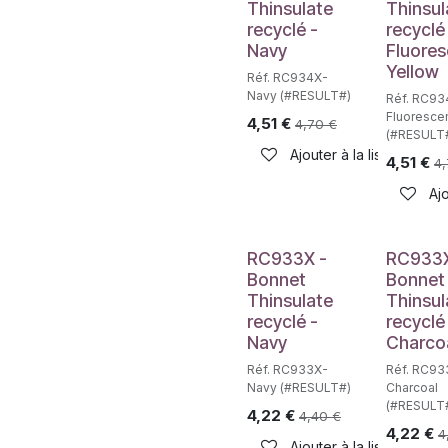
Thinsulate
Thinsul
recyclé -
recyclé
Navy
Fluores
Yellow
Réf. RC934X-
Navy (#RESULT#)
Réf. RC93
Fluoresce
4,51
€
4,70
€
(#RESULT
Ajouter à la liste de sou
4,51
€
4
Ajo
RC933X -
RC933X
Bonnet
Bonnet
Thinsulate
Thinsul
recyclé -
recyclé
Navy
Charco
Réf. RC933X-
Réf. RC93
Navy (#RESULT#)
Charcoal
(#RESULT
4,22
€
4,40
€
4,22
€
4
Ajouter à la liste de sou