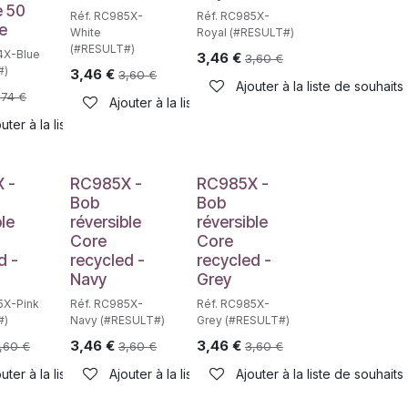
e 50
Réf. RC985X-
Réf. RC985X-
ue
White
Royal (#RESULT#)
(#RESULT#)
4X-Blue
3,46
€
3,60
€
#)
3,46
€
3,60
€
haits
Ajouter à la liste de souhaits
,74
€
Ajouter à la liste de souhaits
uter à la liste de souhaits
 -
RC985X -
RC985X -
Bob
Bob
ble
réversible
réversible
Core
Core
d -
recycled -
recycled -
Navy
Grey
5X-Pink
Réf. RC985X-
Réf. RC985X-
#)
Navy (#RESULT#)
Grey (#RESULT#)
3,46
€
3,46
€
,60
€
3,60
€
3,60
€
haits
uter à la liste de souhaits
Ajouter à la liste de souhaits
Ajouter à la liste de souhaits