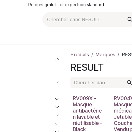
Retours gratuits et expédition standard
ROMOTIONS
NOS ARTICLES
LA SOCIÉTÉ
JO
Produits
Marques
RES
RESULT
RV009X -
RV004X
Masque
Masqu
antibactérie
médica
n lavable et
Jetable
réutilisable -
Couche
Black
Vendu 