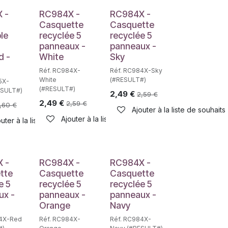
 -
RC984X -
RC984X -
Casquette
Casquette
ble
recyclée 5
recyclée 5
panneaux -
panneaux -
d -
White
Sky
Réf. RC984X-
Réf. RC984X-Sky
White
(#RESULT#)
5X-
(#RESULT#)
ESULT#)
2,49
€
2,59
€
2,49
€
2,59
€
,60
€
Ajouter à la liste de souhaits
Ajouter à la liste de souhaits
uter à la liste de souhaits
haits
 -
RC984X -
RC984X -
tte
Casquette
Casquette
e 5
recyclée 5
recyclée 5
ux -
panneaux -
panneaux -
Orange
Navy
84X-Red
Réf. RC984X-
Réf. RC984X-