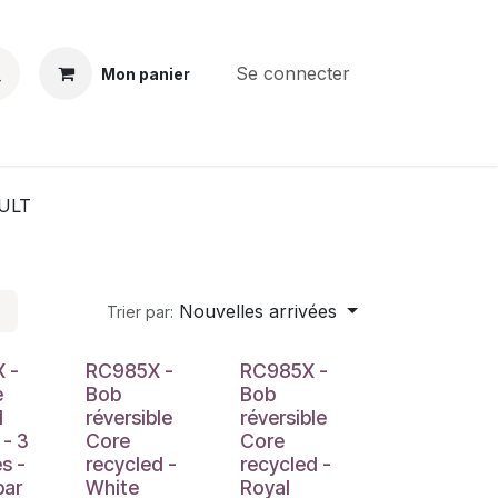
Se connecter
Mon panier
BS
CONTACT
E-PARTS
SERVICES
Jobs
ULT
Nouvelles arrivées
Trier par:
 -
RC985X -
RC985X -
e
Bob
Bob
l
réversible
réversible
 - 3
Core
Core
s -
recycled -
recycled -
par
White
Royal