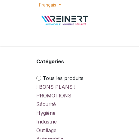
Se rendre au contenu
Français
ACCUEIL
E-SHOP
BONS PLANS
P
Catégories
Tous les produits
! BONS PLANS !
PROMOTIONS
Sécurité
Hygiène
Industrie
Outillage