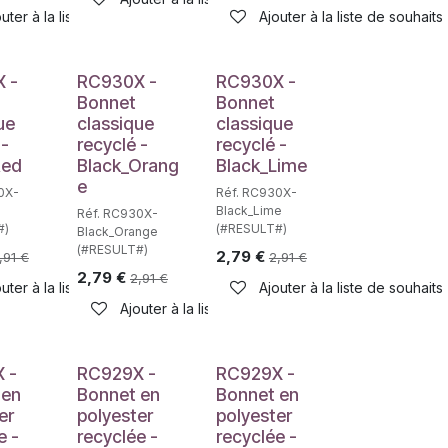
uter à la liste de souhaits
Ajouter à la liste de souhaits
 -
RC930X -
RC930X -
Bonnet
Bonnet
ue
classique
classique
 -
recyclé -
recyclé -
Red
Black_Orang
Black_Lime
e
0X-
Réf. RC930X-
Black_Lime
Réf. RC930X-
#)
(#RESULT#)
Black_Orange
(#RESULT#)
2,79
€
,91
€
2,91
€
2,79
€
2,91
€
haits
uter à la liste de souhaits
Ajouter à la liste de souhaits
Ajouter à la liste de souhaits
 -
RC929X -
RC929X -
 en
Bonnet en
Bonnet en
er
polyester
polyester
e -
recyclée -
recyclée -