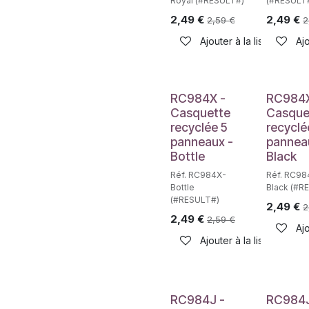
Royal (#RESULT#)
(#RESULT
2,49
€
2,49
€
2,59
€
2
Ajouter à la liste de sou
Ajo
RC984X -
RC984X
Casquette
Casque
recyclée 5
recyclé
panneaux -
pannea
Bottle
Black
Réf. RC984X-
Réf. RC98
Bottle
Black (#R
(#RESULT#)
2,49
€
2
2,49
€
2,59
€
Ajo
Ajouter à la liste de sou
RC984J -
RC984J