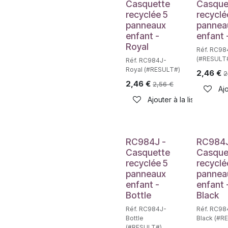
Casquette
Casque
recyclée 5
recyclé
panneaux
pannea
enfant -
enfant 
Royal
Réf. RC9
(#RESULT
Réf. RC984J-
Royal (#RESULT#)
2,46
€
2
2,46
€
2,56
€
Ajo
Ajouter à la liste de sou
RC984J -
RC984J
Casquette
Casque
recyclée 5
recyclé
panneaux
pannea
enfant -
enfant 
Bottle
Black
Réf. RC984J-
Réf. RC98
Bottle
Black (#R
(#RESULT#)