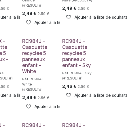
#)
Orange
Navy (#RESULT#)
(#RESULT#)
2,49
€
,59
€
2,59
€
2,49
€
2,59
€
haits
uter à la liste de souhaits
Ajouter à la liste de souhaits
Ajouter à la liste de souhaits
 -
RC984J -
RC984J -
tte
Casquette
Casquette
e 5
recyclée 5
recyclée 5
ux -
panneaux
panneaux
enfant -
enfant - Sky
White
4X-
Réf. RC984J-Sky
ESULT#)
(#RESULT#)
Réf. RC984J-
White
2,46
€
,59
€
2,56
€
(#RESULT#)
uter à la liste de souhaits
Ajouter à la liste de souhaits
2,46
€
2,56
€
haits
Ajouter à la liste de souhaits
 -
RC984J -
RC984J -