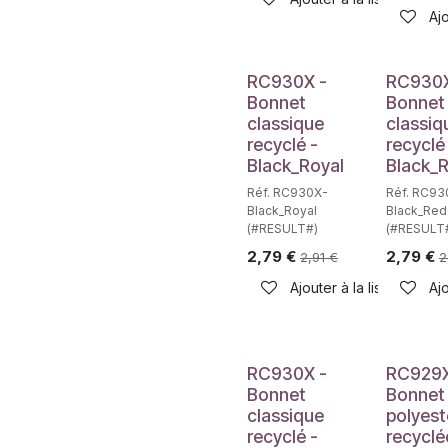
Ajo
RC930X -
RC930X
Bonnet
Bonnet
classique
classiq
recyclé -
recyclé
Black_Royal
Black_
Réf. RC930X-
Réf. RC93
Black_Royal
Black_Red
(#RESULT#)
(#RESULT
2,79
€
2,79
€
2,91
€
2
Ajouter à la liste de sou
Ajo
RC930X -
RC929X
Bonnet
Bonnet
classique
polyest
recyclé -
recyclé