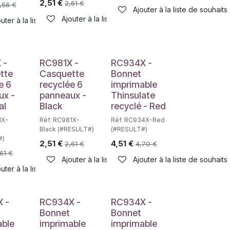
2,51
€
2,61
€
,56
€
Ajouter à la liste de souhaits
Ajouter à la liste de souhaits
uter à la liste de souhaits
haits
 -
RC981X -
RC934X -
tte
Casquette
Bonnet
e 6
recyclée 6
imprimable
ux -
panneaux -
Thinsulate
al
Black
recyclé - Red
1X-
Réf. RC981X-
Réf. RC934X-Red
Black (#RESULT#)
(#RESULT#)
#)
2,51
€
4,51
€
2,61
€
4,70
€
61
€
Ajouter à la liste de souhaits
Ajouter à la liste de souhaits
haits
uter à la liste de souhaits
 -
RC934X -
RC934X -
Bonnet
Bonnet
able
imprimable
imprimable