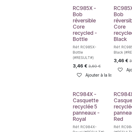
RC985X -
RC985X
Bob
Bob
réversible
réversi
Core
Core
recycled -
recycle
Bottle
Black
Réf. RC985X-
Réf. RC98
Bottle
Black (#R
(#RESULT#)
3,46
€
3
3,46
€
3,60
€
Ajo
Ajouter à la liste de sou
RC984X -
RC984X
Casquette
Casque
recyclée 5
recyclé
panneaux -
pannea
Royal
Red
Réf. RC984X-
Réf. RC9