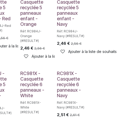
tte
Casquette
Casquette
e 5
recyclée 5
recyclée 5
ux
panneaux
panneaux
- Red
enfant -
enfant -
Orange
Navy
84J-Red
#)
Réf. RC984J-
Réf. RC984J-
Orange
Navy (#RESULT#)
,56
€
(#RESULT#)
2,46
€
2,56
€
uter à la liste de souhaits
2,46
€
2,56
€
haits
Ajouter à la liste de souhaits
Ajouter à la liste de souhaits
 -
RC981X -
RC981X -
tte
Casquette
Casquette
e 5
recyclée 6
recyclée 6
ux
panneaux -
panneaux -
-
White
Navy
Réf. RC981X-
Réf. RC981X-
White
Navy (#RESULT#)
4J-
(#RESULT#)
ESULT#)
2,51
€
2,61
€