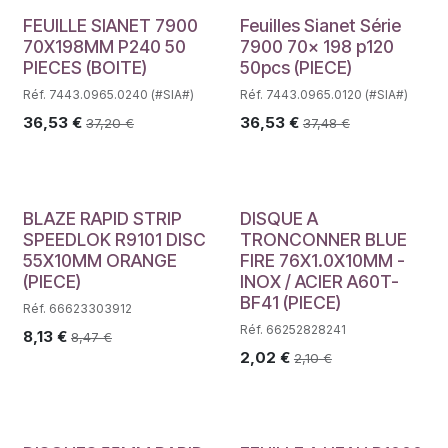
FEUILLE SIANET 7900
Feuilles Sianet Série
70X198MM P240 50
7900 70x 198 p120
PIECES (BOITE)
50pcs (PIECE)
Réf. 7443.0965.0240 (#SIA#)
Réf. 7443.0965.0120 (#SIA#)
36,53
€
36,53
€
37,20
€
37,48
€
BLAZE RAPID STRIP
DISQUE A
SPEEDLOK R9101 DISC
TRONCONNER BLUE
55X10MM ORANGE
FIRE 76X1.0X10MM -
(PIECE)
INOX / ACIER A60T-
BF41 (PIECE)
Réf. 66623303912
Réf. 66252828241
8,13
€
8,47
€
2,02
€
2,10
€