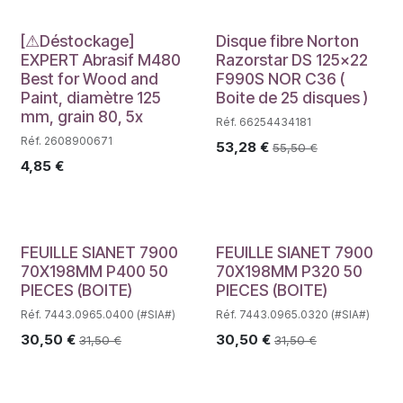
Déstockage
[⚠Déstockage]
Disque fibre Norton
EXPERT Abrasif M480
Razorstar DS 125x22
Best for Wood and
F990S NOR C36 (
Paint, diamètre 125
Boite de 25 disques )
mm, grain 80, 5x
Réf. 66254434181
Réf. 2608900671
53,28
€
55,50
€
4,85
€
FEUILLE SIANET 7900
FEUILLE SIANET 7900
70X198MM P400 50
70X198MM P320 50
PIECES (BOITE)
PIECES (BOITE)
Réf. 7443.0965.0400 (#SIA#)
Réf. 7443.0965.0320 (#SIA#)
30,50
€
30,50
€
31,50
€
31,50
€