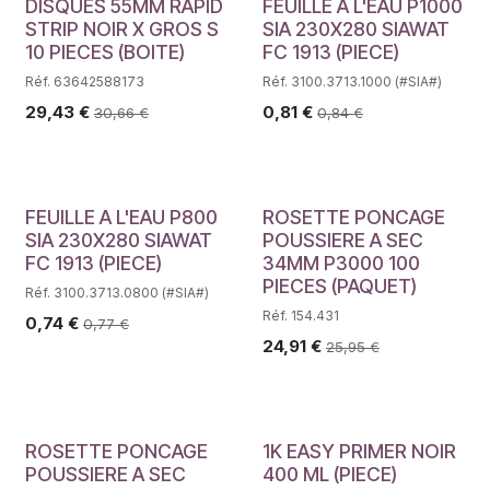
DISQUES 55MM RAPID
FEUILLE A L'EAU P1000
STRIP NOIR X GROS S
SIA 230X280 SIAWAT
10 PIECES (BOITE)
FC 1913 (PIECE)
Réf. 63642588173
Réf. 3100.3713.1000 (#SIA#)
29,43
€
0,81
€
30,66
€
0,84
€
FEUILLE A L'EAU P800
ROSETTE PONCAGE
SIA 230X280 SIAWAT
POUSSIERE A SEC
FC 1913 (PIECE)
34MM P3000 100
PIECES (PAQUET)
Réf. 3100.3713.0800 (#SIA#)
Réf. 154.431
0,74
€
0,77
€
24,91
€
25,95
€
ROSETTE PONCAGE
1K EASY PRIMER NOIR
POUSSIERE A SEC
400 ML (PIECE)