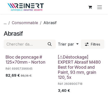
Se rendre au contenu
...
Consommable
Abrasif
Abrasif
Trier par
Filtres
Déstockage
Bloc de poncage #
[⚠Déstockage]
125x70mm - Norton
EXPERT Abrasif M480
Best for Wood and
Réf. 69957396645
Paint, 93 mm, grain
82,69
€
86,14
€
120, 5x
Réf. 2608900718
3,40
€