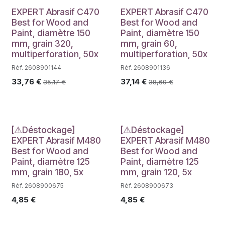
EXPERT Abrasif C470
EXPERT Abrasif C470
Best for Wood and
Best for Wood and
Paint, diamètre 150
Paint, diamètre 150
mm, grain 320,
mm, grain 60,
multiperforation, 50x
multiperforation, 50x
Réf. 2608901144
Réf. 2608901136
33,76
€
37,14
€
35,17
€
38,69
€
Déstockage
Déstockage
[⚠Déstockage]
[⚠Déstockage]
EXPERT Abrasif M480
EXPERT Abrasif M480
Best for Wood and
Best for Wood and
Paint, diamètre 125
Paint, diamètre 125
mm, grain 180, 5x
mm, grain 120, 5x
Réf. 2608900675
Réf. 2608900673
4,85
€
4,85
€