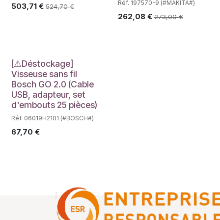
Réf. 197570-9 (#MAKITA#)
503,71
€
524,70
€
262,08
€
273,00
€
Déstockage
[⚠Déstockage]
Visseuse sans fil
Bosch GO 2.0 (Cable
USB, adapteur, set
d'embouts 25 pièces)
Réf. 06019H2101 (#BOSCH#)
67,70
€