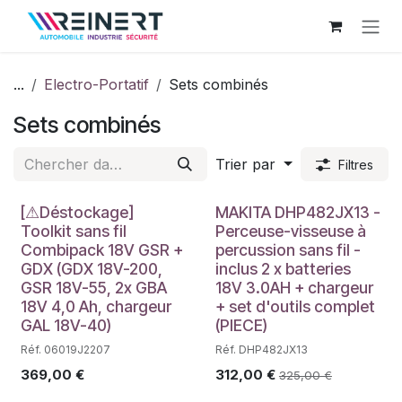
Se rendre au contenu
...
Electro-Portatif
Sets combinés
Sets combinés
Trier par
Filtres
Déstockage
[⚠Déstockage]
MAKITA DHP482JX13 -
Toolkit sans fil
Perceuse-visseuse à
Combipack 18V GSR +
percussion sans fil -
GDX (GDX 18V-200,
inclus 2 x batteries
GSR 18V-55, 2x GBA
18V 3.0AH + chargeur
18V 4,0 Ah, chargeur
+ set d'outils complet
GAL 18V-40)
(PIECE)
Réf. 06019J2207
Réf. DHP482JX13
369,00
€
312,00
€
325,00
€