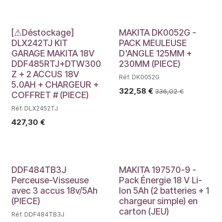
Déstockage
[⚠Déstockage]
MAKITA DK0052G -
DLX242TJ KIT
PACK MEULEUSE
GARAGE MAKITA 18V
D'ANGLE 125MM +
DDF485RTJ+DTW300
230MM (PIECE)
Z + 2 ACCUS 18V
Réf. DK0052G
5.0AH + CHARGEUR +
322,58
€
336,02
€
COFFRET # (PIECE)
Réf. DLX2452TJ
427,30
€
DDF484TB3J
MAKITA 197570-9 -
Perceuse-Visseuse
Pack Énergie 18 V Li-
avec 3 accus 18v/5Ah
Ion 5Ah (2 batteries + 1
(PIECE)
chargeur simple) en
carton (JEU)
Réf. DDF484TB3J