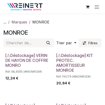
Se rendre au contenu
...
Marques
MONROE
MONROE
Trier par
Filtres
Déstockage
Déstockage
[⚠Déstockage] VERIN
[⚠Déstockage] KIT
DE HAYON DE COFFRE
PROTEC.
MONRO
AMORTISSEUR
MONROE
Réf. ML6565 (#MONROE#)
Réf. PK279 (#MONROE#)
12,24
€
20,84
€