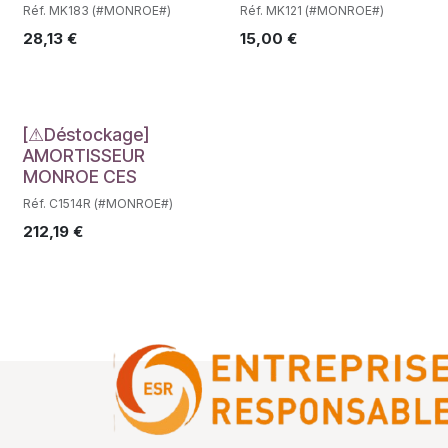
Réf. MK183 (#MONROE#)
Réf. MK121 (#MONROE#)
28,13
€
15,00
€
Déstockage
[⚠Déstockage]
AMORTISSEUR
MONROE CES
Réf. C1514R (#MONROE#)
212,19
€