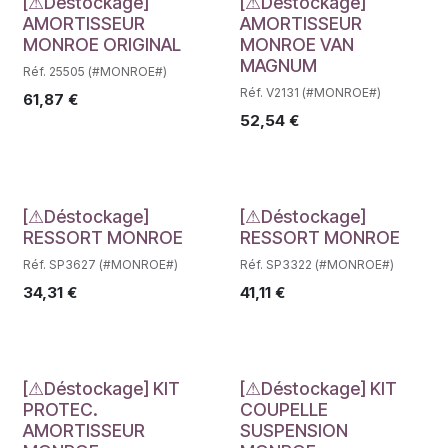
Déstockage
Déstockage
[⚠Déstockage]
[⚠Déstockage]
AMORTISSEUR
AMORTISSEUR
MONROE ORIGINAL
MONROE VAN
MAGNUM
Réf. 25505 (#MONROE#)
Réf. V2131 (#MONROE#)
61,87
€
52,54
€
Déstockage
Déstockage
[⚠Déstockage]
[⚠Déstockage]
RESSORT MONROE
RESSORT MONROE
Réf. SP3627 (#MONROE#)
Réf. SP3322 (#MONROE#)
34,31
€
41,11
€
Déstockage
Déstockage
[⚠Déstockage] KIT
[⚠Déstockage] KIT
PROTEC.
COUPELLE
AMORTISSEUR
SUSPENSION