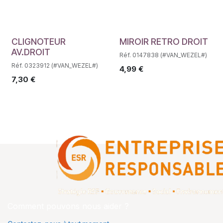
Déstockage
Déstockage
CLIGNOTEUR
MIROIR RETRO DROIT
AV.DROIT
Réf. 0147838 (#VAN_WEZEL#)
Réf. 0323912 (#VAN_WEZEL#)
4,99
€
7,30
€
Comment pouvons nous aider ?