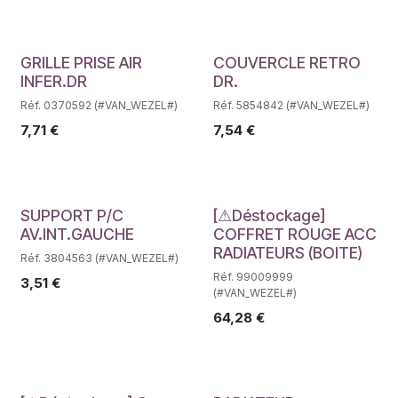
Déstockage
Déstockage
GRILLE PRISE AIR
COUVERCLE RETRO
INFER.DR
DR.
Réf. 0370592 (#VAN_WEZEL#)
Réf. 5854842 (#VAN_WEZEL#)
7,71
€
7,54
€
Déstockage
Déstockage
SUPPORT P/C
[⚠Déstockage]
AV.INT.GAUCHE
COFFRET ROUGE ACC
RADIATEURS (BOITE)
Réf. 3804563 (#VAN_WEZEL#)
Réf. 99009999
3,51
€
(#VAN_WEZEL#)
64,28
€