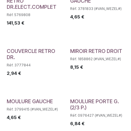
Déstockage
Déstockage
RETRO
GAUCHE
DR.ELECT.COMPLET
Réf. 3781833 (#VAN_WEZEL#)
Réf. 5769808
4,65
€
141,53
€
Déstockage
Déstockage
COUVERCLE RETRO
MIROIR RETRO DROIT
DR.
Réf. 1858862 (#VAN_WEZEL#)
Réf. 3777844
8,15
€
2,94
€
Déstockage
Déstockage
MOULURE GAUCHE
MOULURE PORTE G.
(2/3 P.)
Réf. 3799415 (#VAN_WEZEL#)
Réf. 0976427 (#VAN_WEZEL#)
4,65
€
6,84
€