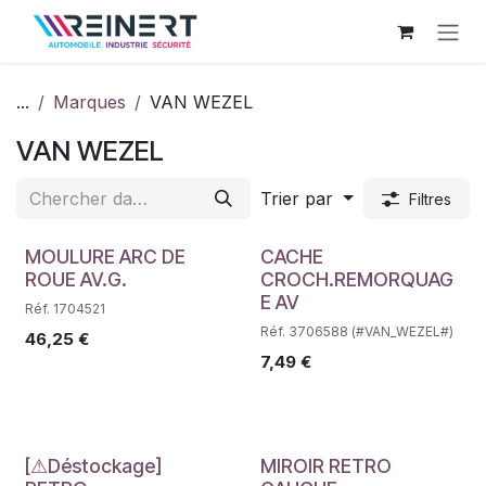
Se rendre au contenu
...
Marques
VAN WEZEL
VAN WEZEL
Trier par
Filtres
Déstockage
Déstockage
MOULURE ARC DE
CACHE
ROUE AV.G.
CROCH.REMORQUAG
E AV
Réf. 1704521
Réf. 3706588 (#VAN_WEZEL#)
46,25
€
7,49
€
[⚠Déstockage]
MIROIR RETRO