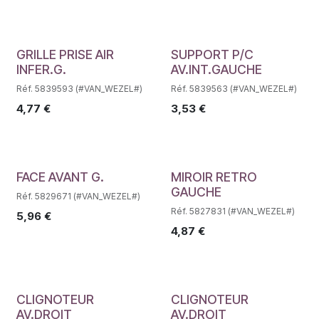
Déstockage
Déstockage
GRILLE PRISE AIR
SUPPORT P/C
INFER.G.
AV.INT.GAUCHE
Réf. 5839593 (#VAN_WEZEL#)
Réf. 5839563 (#VAN_WEZEL#)
4,77
€
3,53
€
Déstockage
Déstockage
FACE AVANT G.
MIROIR RETRO
GAUCHE
Réf. 5829671 (#VAN_WEZEL#)
Réf. 5827831 (#VAN_WEZEL#)
5,96
€
4,87
€
Déstockage
Déstockage
CLIGNOTEUR
CLIGNOTEUR
AV.DROIT
AV.DROIT