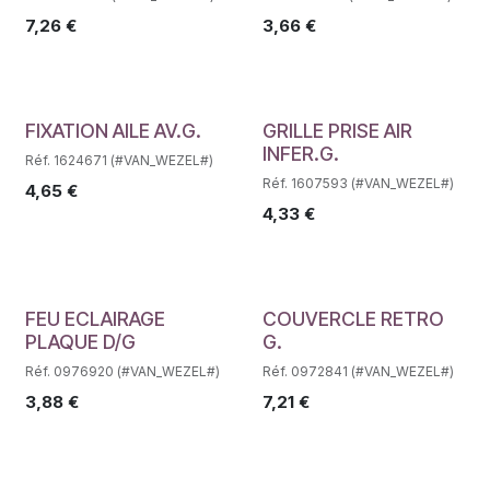
7,26
€
3,66
€
Déstockage
Déstockage
FIXATION AILE AV.G.
GRILLE PRISE AIR
INFER.G.
Réf. 1624671 (#VAN_WEZEL#)
Réf. 1607593 (#VAN_WEZEL#)
4,65
€
4,33
€
Déstockage
Déstockage
FEU ECLAIRAGE
COUVERCLE RETRO
PLAQUE D/G
G.
Réf. 0976920 (#VAN_WEZEL#)
Réf. 0972841 (#VAN_WEZEL#)
3,88
€
7,21
€