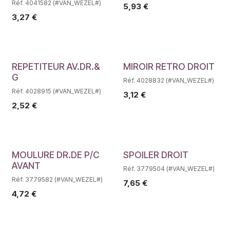
Réf. 4041582 (#VAN_WEZEL#)
5,93
€
3,27
€
Déstockage
Déstockage
REPETITEUR AV.DR.&
MIROIR RETRO DROIT
G
Réf. 4028832 (#VAN_WEZEL#)
Réf. 4028915 (#VAN_WEZEL#)
3,12
€
2,52
€
Déstockage
Déstockage
MOULURE DR.DE P/C
SPOILER DROIT
AVANT
Réf. 3779504 (#VAN_WEZEL#)
Réf. 3779582 (#VAN_WEZEL#)
7,65
€
4,72
€