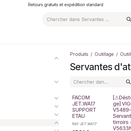
Retours gratuits et expédition standard
ROMOTIONS
NOS ARTICLES
LA SOCIÉTÉ
JO
Produits
Outillage
Outi
Servantes d'at
Déstockag
FACOM
[⚠Dést
JET.WA17
ge] VI
SUPPORT
V5489
ETAU
Servant
tirroirs 
Réf. JET.WA17
V5633