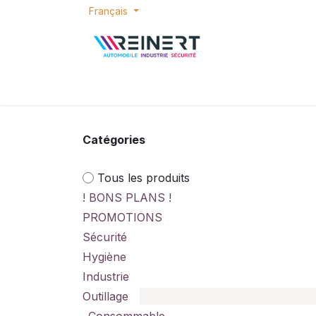
Se rendre au contenu
Français
ACCUEIL
E-SHOP
BONS PLANS
P
Catégories
Tous les produits
! BONS PLANS !
PROMOTIONS
Sécurité
Hygiène
Industrie
Outillage