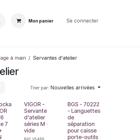
Se connecter
Mon panier
BS
CONTACT
E-PARTS
SERVICES
Jobs
llage à main
Servantes d'atelier
elier
Nouvelles arrivées
Trier par:
e
Déstockage
ocka
VIGOR -
BGS - 70222
GOR
Servante
- Languettes
-6
d'atelier
de
e 7
séries M ∙
séparation
+
vide
pour caisse
N
porte-outils
Réf. V5489