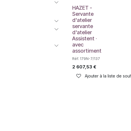
Déstockage
HAZET -
Servante
d'atelier
servante
d'atelier
Assistent ∙
avec
assortiment
Réf. 179N-7/137
2 607,53
€
Ajouter à la liste de sou