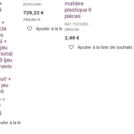
+
matière
(#VIGOR#)
N
plastique 6
729,22
€
pièces
haits
759,60
€
) +
Réf. 70222BG
clé
Ajouter à la liste de souhaits
(#BGS#)
es
2,49
€
) +
jeu
Ajouter à la liste de souhaits
mixte)
 (jeu
nevis
ur) +
 jeu
)6
9-6
)
€
uter à la liste de souhaits