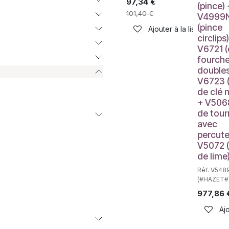
97,34
€
(pince) 
101,40
€
V4999
(pince
Ajouter à la liste de sou
circlips
V6721 (
fourch
doubles
V6723 (
de clé 
+ V5068
de tour
avec
percute
V5072 (
de lime
Réf. V548
(#HAZET#
977,86
Ajo