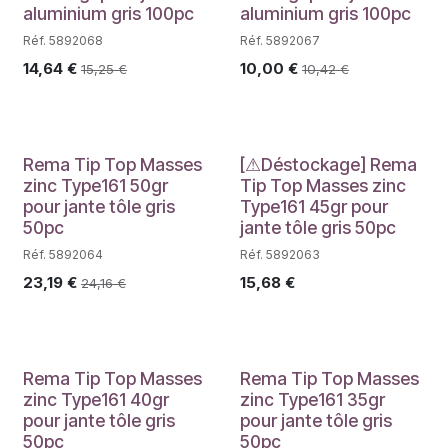
aluminium gris 100pc
aluminium gris 100pc
Réf. 5892068
Réf. 5892067
14,64
€
10,00
€
15,25
€
10,42
€
PROMO
Déstockage
Rema Tip Top Masses
[⚠Déstockage] Rema
zinc Type161 50gr
Tip Top Masses zinc
pour jante tôle gris
Type161 45gr pour
50pc
jante tôle gris 50pc
Réf. 5892064
Réf. 5892063
23,19
€
15,68
€
24,16
€
Déstockage
PROMO
Rema Tip Top Masses
Rema Tip Top Masses
zinc Type161 40gr
zinc Type161 35gr
pour jante tôle gris
pour jante tôle gris
50pc
50pc