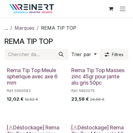
Se rendre au contenu
...
Marques
REMA TIP TOP
REMA TIP TOP
Trier par
Filtres
PROMO
PROMO
Rema Tip Top Meule
Rema Tip Top Masses
spherique avec axe 6
zinc 45gr pour jante
mm
alu gris 50pc
Réf. 5950083
Réf. 5892075
12,02
€
23,58
€
12,52
€
24,56
€
[⚠Déstockage] Rema
[⚠Déstockage] Rema