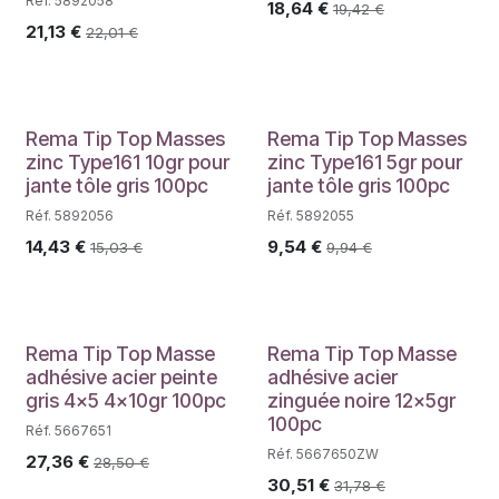
Réf. 5892058
18,64
€
19,42
€
21,13
€
22,01
€
PROMO
PROMO
Rema Tip Top Masses
Rema Tip Top Masses
zinc Type161 10gr pour
zinc Type161 5gr pour
jante tôle gris 100pc
jante tôle gris 100pc
Réf. 5892056
Réf. 5892055
14,43
€
9,54
€
15,03
€
9,94
€
PROMO
PROMO
Rema Tip Top Masse
Rema Tip Top Masse
adhésive acier peinte
adhésive acier
gris 4x5 4x10gr 100pc
zinguée noire 12x5gr
100pc
Réf. 5667651
Réf. 5667650ZW
27,36
€
28,50
€
30,51
€
31,78
€