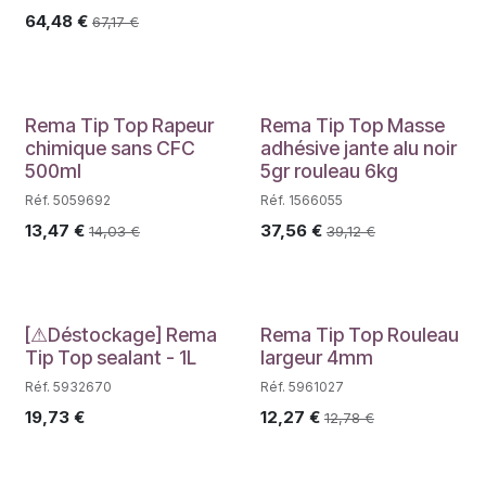
64,48
€
67,17
€
PROMO
Rema Tip Top Rapeur
Rema Tip Top Masse
chimique sans CFC
adhésive jante alu noir
500ml
5gr rouleau 6kg
Réf. 5059692
Réf. 1566055
13,47
€
37,56
€
14,03
€
39,12
€
Déstockage
[⚠Déstockage] Rema
Rema Tip Top Rouleau
Tip Top sealant - 1L
largeur 4mm
Réf. 5932670
Réf. 5961027
19,73
€
12,27
€
12,78
€