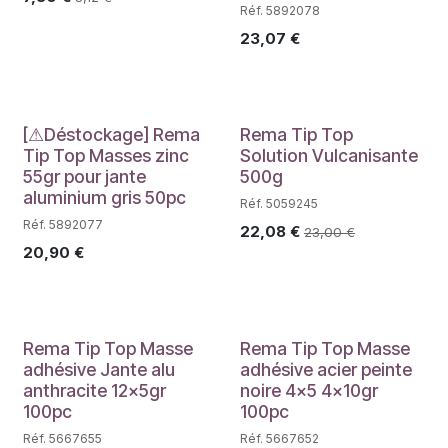
Réf. 5892078
23,07
€
Déstockage
[⚠Déstockage] Rema
Rema Tip Top
Tip Top Masses zinc
Solution Vulcanisante
55gr pour jante
500g
aluminium gris 50pc
Réf. 5059245
Réf. 5892077
22,08
€
23,00
€
20,90
€
PROMO
PROMO
Rema Tip Top Masse
Rema Tip Top Masse
adhésive Jante alu
adhésive acier peinte
anthracite 12x5gr
noire 4x5 4x10gr
100pc
100pc
Réf. 5667655
Réf. 5667652