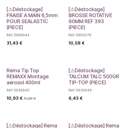
Déstockage
Déstockage
[⚠Déstockage]
[⚠Déstockage]
FRAISE A MAIN 6,5mm
BROSSE ROTATIVE
POUR SEALASTIC
60MM REF 393
(PIECE)
(PIECE)
Réf. 5958944
Réf. 5950076
31,43
€
10,58
€
PROMO
Déstockage
Rema Tip Top
[⚠Déstockage]
REMAXX Montage
TALCUM TALC 500GR
aerosol 400ml
TIP-TOP (PIECE)
Réf. 5935640
Réf. 5930649
10,93
€
6,43
€
11,39
€
[⚠Déstockage] Rema
[⚠Déstockage] Rema