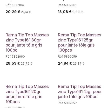
Réf. 5892062
Réf. 5892061
20,29
€
18,08
€
21,14
€
18,83
€
PROMO
PROMO
Rema Tip Top Masses
Rema Tip Top Masses
zinc Type161 30gr
zinc Type161 25gr
pour jante tôle gris
pour jante tôle gris
100pc
100pcs
Réf. 5892060
Réf. 5892059
28,53
€
24,84
€
29,72
€
25,87
€
PROMO
PROMO
Rema Tip Top Masses
Rema Tip Top Masses
zinc Type161 20gr
zinc Type161 15gr pour
pour jante tôle gris
jante tôle gris 100pc
100pcs
Réf. 5892057