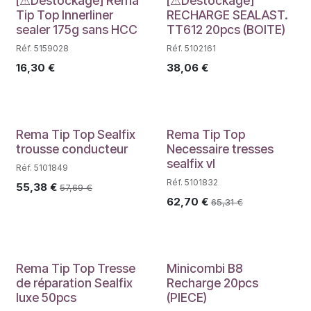
Déstockage
Déstockage
[⚠Déstockage] Rema
[⚠Déstockage]
Tip Top Innerliner
RECHARGE SEALAST.
sealer 175g sans HCC
TT612 20pcs (BOITE)
Réf. 5159028
Réf. 5102161
16,30
€
38,06
€
PROMO
Rema Tip Top Sealfix
Rema Tip Top
trousse conducteur
Necessaire tresses
sealfix vl
Réf. 5101849
Réf. 5101832
55,38
€
57,69
€
62,70
€
65,31
€
PROMO
Rema Tip Top Tresse
Minicombi B8
de réparation Sealfix
Recharge 20pcs
luxe 50pcs
(PIECE)