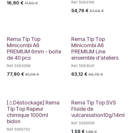
16,80
€
Réf. 5093106
17,50
€
54,76
€
57,04
€
PROMO
Rema Tip Top
Rema Tip Top
Minicombi A6
Minicombi A6
PREMIUM 6mm - boite
PREMIUM Line
de 40 pcs
ensemble d'ateliers
Réf. 5093058
Réf. 5093041
77,80
€
63,12
€
81,04
€
65,75
€
Déstockage
[⚠Déstockage] Rema
Rema Tip Top SVS
Tip Top Rapeur
Fluide de
chimique 1000ml
vulcanisation10g/14ml
bidon
Réf. 5059056
Réf. 5059702
1,59
€
1,66
€