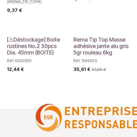
(#REMA_TIP_TOP#)
9,37
€
Déstockage
PROMO
[⚠Déstockage] Boite
Rema Tip Top Masse
rustines No.2 30pcs
adhésive jante alu gris
Dia. 45mm (BOITE)
5gr rouleau 6kg
Réf. 5000050
Réf. 1566053
12,44
€
35,61
€
37,09
€