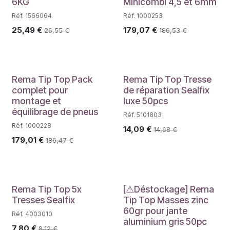
6KG
Minicombi 4,5 et 6mm
Réf. 1566064
Réf. 1000253
25,49
€
179,07
€
26,55
€
186,53
€
PROMO
PROMO
Rema Tip Top Pack
Rema Tip Top Tresse
complet pour
de réparation Sealfix
montage et
luxe 50pcs
équilibrage de pneus
Réf. 5101803
Réf. 1000228
14,09
€
14,68
€
179,01
€
186,47
€
Déstockage
Rema Tip Top 5x
[⚠Déstockage] Rema
Tresses Sealfix
Tip Top Masses zinc
60gr pour jante
Réf. 4003010
aluminium gris 50pc
7,80
€
8,12
€