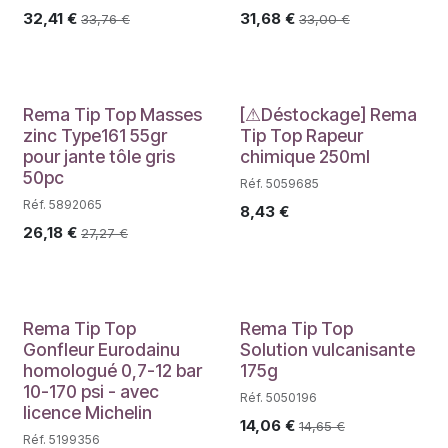
32,41
€
31,68
€
33,76
€
33,00
€
PROMO
Déstockage
Rema Tip Top Masses
[⚠Déstockage] Rema
zinc Type161 55gr
Tip Top Rapeur
pour jante tôle gris
chimique 250ml
50pc
Réf. 5059685
Réf. 5892065
8,43
€
26,18
€
27,27
€
Rema Tip Top
Rema Tip Top
Gonfleur Eurodainu
Solution vulcanisante
homologué 0,7-12 bar
175g
10-170 psi - avec
Réf. 5050196
licence Michelin
14,06
€
14,65
€
Réf. 5199356