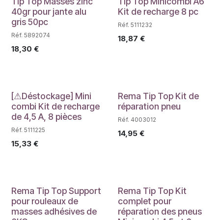
Déstockage
Déstockage
Tip Top Masses zinc
Tip Top Minicombi A6
40gr pour jante alu
Kit de recharge 8 pc
gris 50pc
Réf. 5111232
Réf. 5892074
18,87
€
18,30
€
Déstockage
PROMO
[⚠Déstockage] Mini
Rema Tip Top Kit de
combi Kit de recharge
réparation pneu
de 4,5 A, 8 pièces
Réf. 4003012
Réf. 5111225
14,95
€
15,33
€
PROMO
Rema Tip Top Support
Rema Tip Top Kit
pour rouleaux de
complet pour
masses adhésives de
réparation des pneus