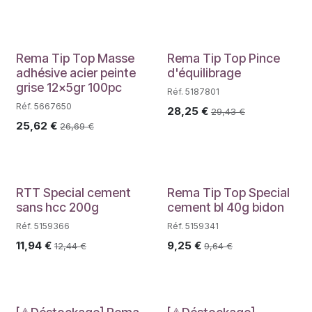
PROMO
PROMO
Rema Tip Top Masse
Rema Tip Top Pince
adhésive acier peinte
d'équilibrage
grise 12x5gr 100pc
Réf. 5187801
Réf. 5667650
28,25
€
29,43
€
25,62
€
26,69
€
RTT Special cement
Rema Tip Top Special
sans hcc 200g
cement bl 40g bidon
Réf. 5159366
Réf. 5159341
11,94
€
9,25
€
12,44
€
9,64
€