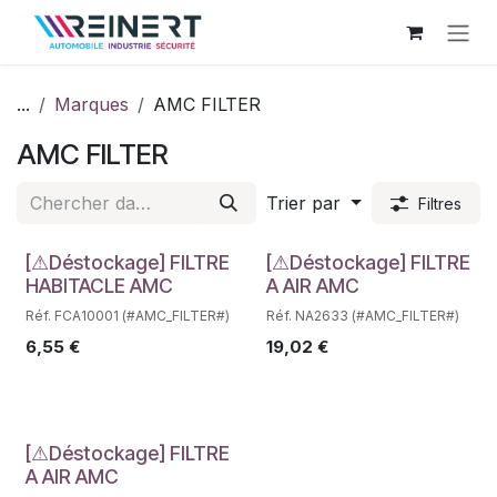
Se rendre au contenu
...
Marques
AMC FILTER
AMC FILTER
Trier par
Filtres
Déstockage
Déstockage
[⚠Déstockage] FILTRE
[⚠Déstockage] FILTRE
HABITACLE AMC
A AIR AMC
Réf. FCA10001 (#AMC_FILTER#)
Réf. NA2633 (#AMC_FILTER#)
6,55
€
19,02
€
Déstockage
[⚠Déstockage] FILTRE
A AIR AMC