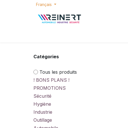
Se rendre au contenu
Français
ACCUEIL
E-SHOP
BONS PLANS
P
Catégories
Tous les produits
! BONS PLANS !
PROMOTIONS
Sécurité
Hygiène
Industrie
Outillage