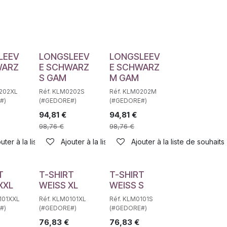
haits
LEEV
LONGSLEEV
LONGSLEEV
WARZ
E SCHWARZ
E SCHWARZ
M
S GAM
M GAM
0202XL
Réf. KLM0202S
Réf. KLM0202M
#)
(#GEDORE#)
(#GEDORE#)
94,81
€
94,81
€
98,76
€
98,76
€
haits
uter à la liste de souhaits
Ajouter à la liste de souhaits
Ajouter à la liste de souhaits
T
T-SHIRT
T-SHIRT
XXL
WEISS XL
WEISS S
101XXL
Réf. KLM0101XL
Réf. KLM0101S
#)
(#GEDORE#)
(#GEDORE#)
76,83
€
76,83
€