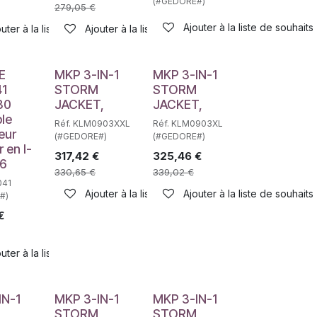
(#GEDORE#)
279,05
€
Ajouter à la liste de souhaits
haits
uter à la liste de souhaits
Ajouter à la liste de souhaits
E
MKP 3-IN-1
MKP 3-IN-1
1
STORM
STORM
30
JACKET,
JACKET,
le
Réf. KLM0903XXL
Réf. KLM0903XL
eur
(#GEDORE#)
(#GEDORE#)
r en l-
317,42
€
325,46
€
36
330,65
€
339,02
€
haits
041
Ajouter à la liste de souhaits
Ajouter à la liste de souhaits
#)
€
uter à la liste de souhaits
IN-1
MKP 3-IN-1
MKP 3-IN-1
STORM
STORM