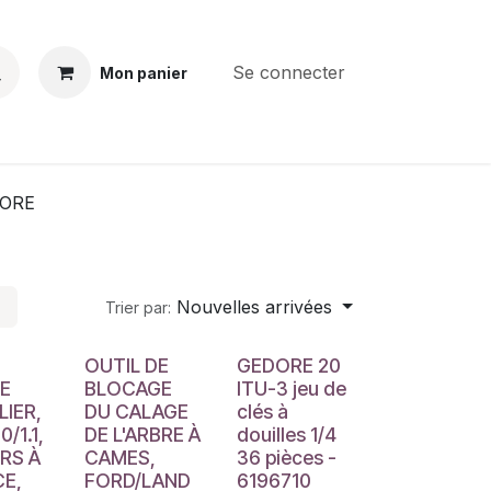
Se connecter
Mon panier
BS
CONTACT
E-PARTS
SERVICES
Jobs
ORE
Nouvelles arrivées
Trier par:
OUTIL DE
GEDORE 20
E
BLOCAGE
ITU-3 jeu de
LIER,
DU CALAGE
clés à
0/1.1,
DE L'ARBRE À
douilles 1/4
RS À
CAMES,
36 pièces -
E,
FORD/LAND
6196710