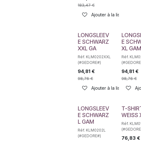
183,47
€
Ajouter à la liste de sou
LONGSLEEV
LONGS
E SCHWARZ
E SCH
XXL GA
XL GA
Réf. KLM0202XXL
Réf. KLM
(#GEDORE#)
(#GEDORE
94,81
€
94,81
€
98,76
€
98,76
€
Ajouter à la liste de sou
Ajo
LONGSLEEV
T-SHIR
E SCHWARZ
WEISS 
L GAM
Réf. KLM0
(#GEDORE
Réf. KLM0202L
(#GEDORE#)
76,83
€