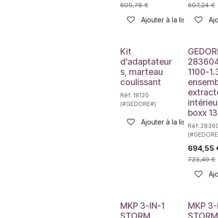
609,78
€
607,24
€
Ajouter à la liste de sou
Ajo
Kit
GEDOR
d’adaptateur
283604
s, marteau
1100-1.
coulissant
ensemb
extract
Réf. 18120
intérieu
(#GEDORE#)
boxx 1
Ajouter à la liste de sou
Réf. 2836
(#GEDORE
694,55
723,49
€
Ajo
MKP 3-IN-1
MKP 3-
STORM
STORM