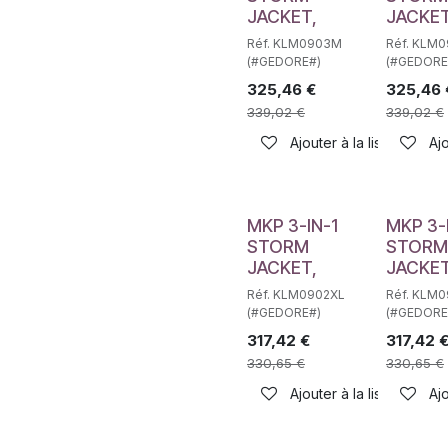
JACKET,
JACKET
Réf. KLM0903M
Réf. KLM
(#GEDORE#)
(#GEDORE
325,46
€
325,46
339,02
€
339,02
€
Ajouter à la liste de sou
Ajo
MKP 3-IN-1
MKP 3-
STORM
STORM
JACKET,
JACKET
Réf. KLM0902XL
Réf. KLM
(#GEDORE#)
(#GEDORE
317,42
€
317,42
330,65
€
330,65
€
Ajouter à la liste de sou
Ajo