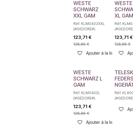
WESTE
WESTE
SCHWARZ
SCHWA
XXL GAM
XL GA
Réf. KLM0402XXL
Réf. KLM
(#GEDORE#)
(#GEDORE
123,71
€
123,71
€
128,86
€
128,86
€
Ajouter à la liste de sou
Ajo
WESTE
TELES
SCHWARZ L
FEDER
GAM
NGERÄ
Réf. KLM0402L
Réf. KL90
(#GEDORE#)
(#GEDORE
123,71
€
Ajo
128,86
€
Ajouter à la liste de sou