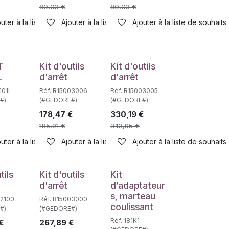
80,03
€
80,03
€
uter à la liste de souhaits
Ajouter à la liste de souhaits
Ajouter à la liste de souhaits
haits
T
Kit d'outils
Kit d'outils
L
d'arrêt
d'arrêt
101L
Réf. R15003006
Réf. R15003005
#)
(#GEDORE#)
(#GEDORE#)
178,47
€
330,19
€
185,91
€
343,95
€
haits
uter à la liste de souhaits
Ajouter à la liste de souhaits
Ajouter à la liste de souhaits
tils
Kit d'outils
Kit
d'arrêt
d’adaptateur
s, marteau
02100
Réf. R15003000
coulissant
#)
(#GEDORE#)
Réf. 181K1
€
267,89
€