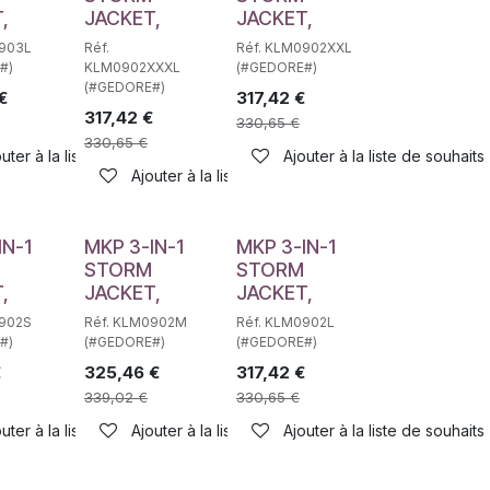
,
JACKET,
JACKET,
0903L
Réf.
Réf. KLM0902XXL
#)
KLM0902XXXL
(#GEDORE#)
(#GEDORE#)
€
317,42
€
317,42
€
330,65
€
330,65
€
haits
uter à la liste de souhaits
Ajouter à la liste de souhaits
Ajouter à la liste de souhaits
IN-1
MKP 3-IN-1
MKP 3-IN-1
STORM
STORM
,
JACKET,
JACKET,
0902S
Réf. KLM0902M
Réf. KLM0902L
#)
(#GEDORE#)
(#GEDORE#)
€
325,46
€
317,42
€
339,02
€
330,65
€
haits
uter à la liste de souhaits
Ajouter à la liste de souhaits
Ajouter à la liste de souhaits