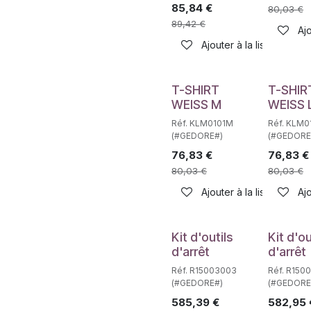
85,84
€
80,03
€
89,42
€
Ajo
Ajouter à la liste de sou
T-SHIRT
T-SHIR
WEISS M
WEISS 
Réf. KLM0101M
Réf. KLM0
(#GEDORE#)
(#GEDORE
76,83
€
76,83
€
80,03
€
80,03
€
Ajouter à la liste de sou
Ajo
Kit d'outils
Kit d'ou
d'arrêt
d'arrêt
Réf. R15003003
Réf. R150
(#GEDORE#)
(#GEDORE
585,39
€
582,95