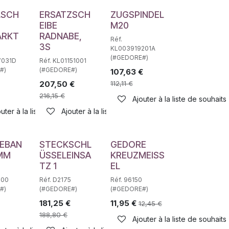
LSCH
ERSATZSCH
ZUGSPINDEL
EIBE
M20
ÄRKT
RADNABE,
Réf.
3S
KL003919201A
(#GEDORE#)
7031D
Réf. KL01151001
#)
(#GEDORE#)
107,63
€
207,50
€
112,11
€
216,15
€
Ajouter à la liste de souhaits
haits
uter à la liste de souhaits
Ajouter à la liste de souhaits
EBAN
STECKSCHL
GEDORE
 MM
ÜSSELEINSA
KREUZMEISS
TZ 1
EL
200
Réf. D2175
Réf. 96150
#)
(#GEDORE#)
(#GEDORE#)
181,25
€
11,95
€
12,45
€
188,80
€
Ajouter à la liste de souhaits
haits