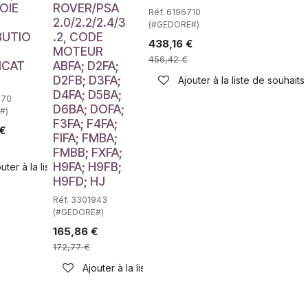
OIE
ROVER/PSA
Réf. 6196710
2.0/2.2/2.4/3
(#GEDORE#)
BUTIO
.2, CODE
438,16
€
MOTEUR
456,42
€
ICAT
ABFA; D2FA;
D2FB; D3FA;
Ajouter à la liste de souhaits
D4FA; D5BA;
770
D6BA; DOFA;
#)
F3FA; F4FA;
€
FIFA; FMBA;
FMBB; FXFA;
H9FA; H9FB;
uter à la liste de souhaits
H9FD; HJ
Réf. 3301943
(#GEDORE#)
165,86
€
172,77
€
Ajouter à la liste de souhaits