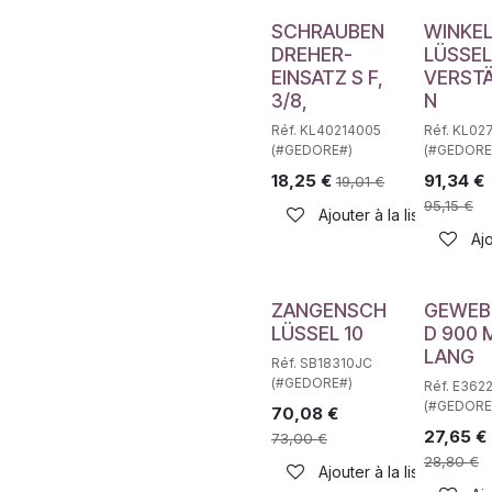
SCHRAUBEN
WINKE
DREHER-
LÜSSEL
EINSATZ S F,
VERST
3/8,
N
Réf. KL40214005
Réf. KL02
(#GEDORE#)
(#GEDORE
18,25
€
91,34
€
19,01
€
95,15
€
Ajouter à la liste de sou
Ajo
ZANGENSCH
GEWEB
LÜSSEL 10
D 900
LANG
Réf. SB18310JC
(#GEDORE#)
Réf. E362
(#GEDORE
70,08
€
27,65
€
73,00
€
28,80
€
Ajouter à la liste de sou