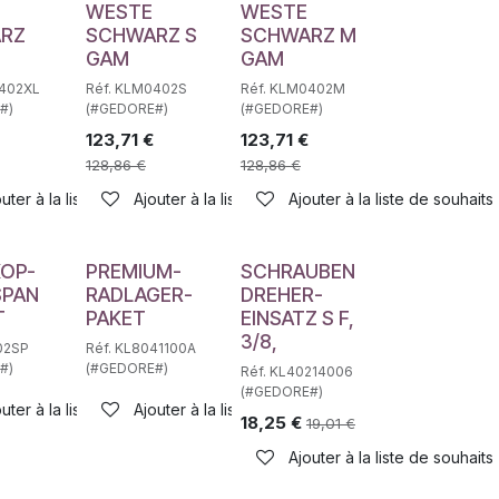
WESTE
WESTE
RZ
SCHWARZ S
SCHWARZ M
M
GAM
GAM
0402XL
Réf. KLM0402S
Réf. KLM0402M
#)
(#GEDORE#)
(#GEDORE#)
123,71
€
123,71
€
128,86
€
128,86
€
haits
uter à la liste de souhaits
Ajouter à la liste de souhaits
Ajouter à la liste de souhaits
KOP-
PREMIUM-
SCHRAUBEN
SPAN
RADLAGER-
DREHER-
T
PAKET
EINSATZ S F,
3/8,
02SP
Réf. KL8041100A
#)
(#GEDORE#)
Réf. KL40214006
(#GEDORE#)
uter à la liste de souhaits
Ajouter à la liste de souhaits
18,25
€
19,01
€
Ajouter à la liste de souhaits
haits