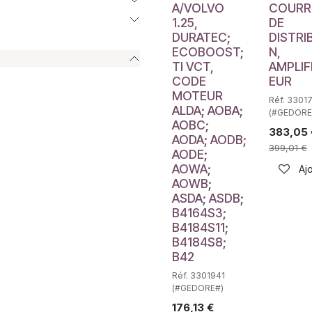
A/VOLVO
COURR
1.25,
DE
DURATEC;
DISTRI
ECOBOOST;
N,
TI VCT,
AMPLIF
CODE
EUR
MOTEUR
Réf. 3301
ALDA; AOBA;
(#GEDORE
AOBC;
383,05
AODA; AODB;
399,01
€
AODE;
AOWA;
Ajo
AOWB;
ASDA; ASDB;
B4164S3;
B4184S11;
B4184S8;
B42
Réf. 3301941
(#GEDORE#)
176,13
€