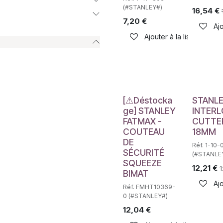
(#STANLEY#)
16,54
€
7,20
€
Ajo
Ajouter à la liste de sou
Déstockage
[⚠Déstocka
STANLE
ge] STANLEY
INTER
FATMAX -
CUTTE
COUTEAU
18MM
DE
Réf. 1-10-
SÉCURITÉ
(#STANLE
SQUEEZE
12,21
€
1
BIMAT
Ajo
Réf. FMHT10369-
0 (#STANLEY#)
12,04
€