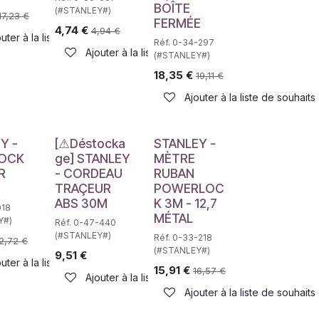
BOÎTE
(#STANLEY#)
17,23
€
FERMÉE
4,74
€
4,94
€
uter à la liste de souhaits
Réf. 0-34-297
haits
Ajouter à la liste de souhaits
(#STANLEY#)
18,35
€
19,11
€
Ajouter à la liste de souhaits
Déstockage
Y -
[⚠Déstocka
STANLEY -
LOCK
ge] STANLEY
MÈTRE
R
- CORDEAU
RUBAN
TRAÇEUR
POWERLOC
ABS 30M
K 3M - 12,7
018
MÉTAL
Y#)
Réf. 0-47-440
(#STANLEY#)
Réf. 0-33-218
2,72
€
(#STANLEY#)
9,51
€
uter à la liste de souhaits
15,91
€
16,57
€
Ajouter à la liste de souhaits
Ajouter à la liste de souhaits