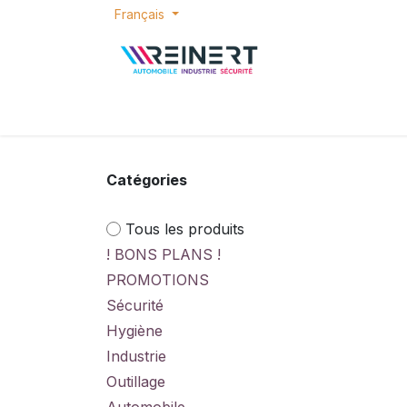
Se rendre au contenu
Français
ACCUEIL
E-SHOP
BONS PLANS
P
Catégories
Tous les produits
! BONS PLANS !
PROMOTIONS
Sécurité
Hygiène
Industrie
Outillage