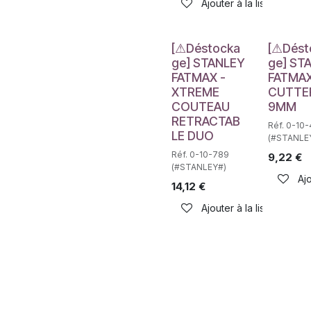
Ajouter à la liste de sou
Déstockage
Déstockag
[⚠Déstocka
[⚠Dést
ge] STANLEY
ge] ST
FATMAX -
FATMAX
XTREME
CUTTE
COUTEAU
9MM
RETRACTAB
Réf. 0-10
LE DUO
(#STANLE
Réf. 0-10-789
9,22
€
(#STANLEY#)
Ajo
14,12
€
Ajouter à la liste de sou