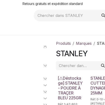
Retours gratuits et expédition standard
ROMOTIONS
NOS ARTICLES
LA SOCIÉTÉ
JO
Produits
Marques
STA
STANLEY
Déstockage
[⚠Déstocka
STANLE
ge] STANLEY
CUTTE
- POUDRE À
DYNAG
TRAÇER
25MM
BLEU 225GR
Réf. 0-10
(#STANLE
Réf. 1-47-803