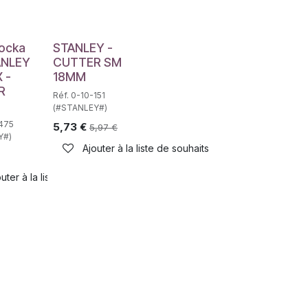
haits
e
ocka
STANLEY -
ANLEY
CUTTER SM
 -
18MM
R
Réf. 0-10-151
(#STANLEY#)
-475
5,73
€
5,97
€
Y#)
Ajouter à la liste de souhaits
uter à la liste de souhaits
haits