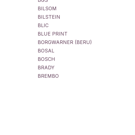
BGS
BILSOM
BILSTEIN
BLIC
BLUE PRINT
BORGWARNER (BERU)
BOSAL
BOSCH
BRADY
BREMBO
BRINK
BROOK TAVERNER
BUFF
CALORSTAT BY VERNET
CARAMBA
CARPOINT