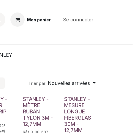
Se connecter
Mon panier
BS
CONTACT
E-PARTS
SERVICES
Jobs
NLEY
Nouvelles arrivées
Trier par:
Y -
STANLEY -
STANLEY -
R
MÈTRE
MESURE
RIP
RUBAN
LONGUE
TYLON 3M -
FIBERGLAS
12,7MM
30M -
-425
12,7MM
Y#)
Réf. 0-30-687