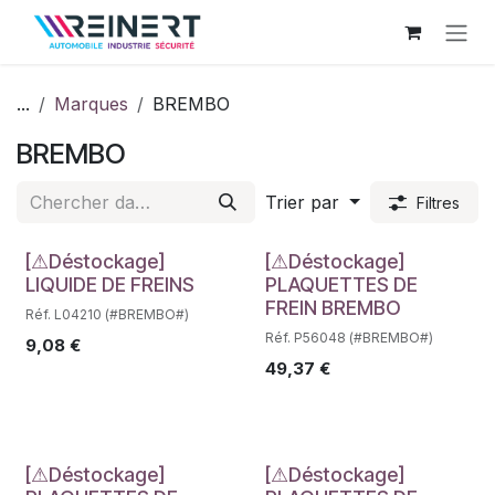
Se rendre au contenu
...
Marques
BREMBO
BREMBO
Trier par
Filtres
Déstockage
Déstockage
[⚠Déstockage]
[⚠Déstockage]
LIQUIDE DE FREINS
PLAQUETTES DE
FREIN BREMBO
Réf. L04210 (#BREMBO#)
Réf. P56048 (#BREMBO#)
9,08
€
49,37
€
[⚠Déstockage]
[⚠Déstockage]