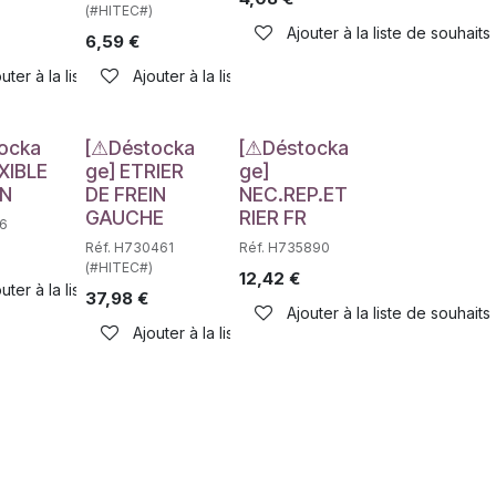
(#HITEC#)
Ajouter à la liste de souhaits
6,59
€
haits
uter à la liste de souhaits
Ajouter à la liste de souhaits
e
Déstockage
Déstockage
ocka
[⚠Déstocka
[⚠Déstocka
XIBLE
ge] ETRIER
ge]
IN
DE FREIN
NEC.REP.ET
GAUCHE
RIER FR
46
Réf. H730461
Réf. H735890
(#HITEC#)
12,42
€
haits
uter à la liste de souhaits
37,98
€
Ajouter à la liste de souhaits
Ajouter à la liste de souhaits