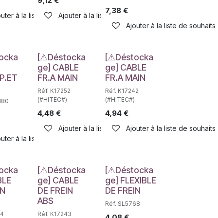
9,12
€
7,38
€
haits
uter à la liste de souhaits
Ajouter à la liste de souhaits
Ajouter à la liste de souhaits
e
Déstockage
Déstockage
ocka
[⚠Déstocka
[⚠Déstocka
ge] CABLE
ge] CABLE
P.ET
FR.A MAIN
FR.A MAIN
Réf. K17252
Réf. K17242
(#HITEC#)
(#HITEC#)
180
4,48
€
4,94
€
Ajouter à la liste de souhaits
Ajouter à la liste de souhaits
haits
uter à la liste de souhaits
e
Déstockage
Déstockage
ocka
[⚠Déstocka
[⚠Déstocka
BLE
ge] CABLE
ge] FLEXIBLE
IN
DE FREIN
DE FREIN
ABS
Réf. SL5768
44
Réf. K17243
4,08
€