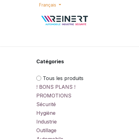
Se rendre au contenu
Français
ACCUEIL
E-SHOP
BONS PLANS
P
Catégories
Tous les produits
! BONS PLANS !
PROMOTIONS
Sécurité
Hygiène
Industrie
Outillage