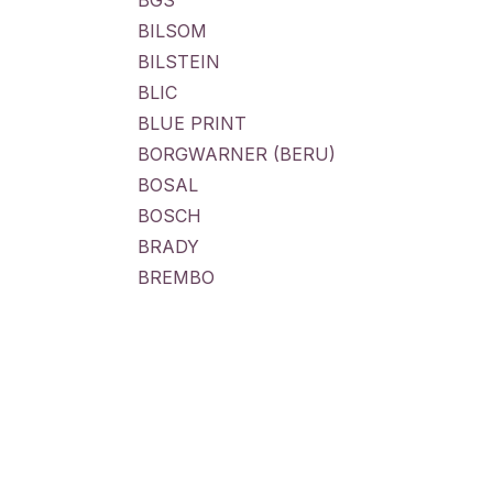
BGS
BILSOM
BILSTEIN
BLIC
BLUE PRINT
BORGWARNER (BERU)
BOSAL
BOSCH
BRADY
BREMBO
BRINK
BROOK TAVERNER
BUFF
CALORSTAT BY VERNET
CARAMBA
CARPOINT