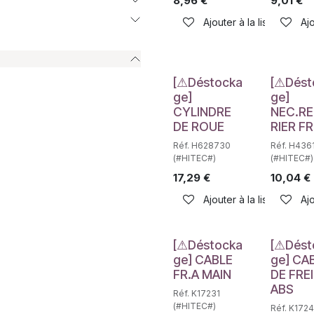
8,96
€
9,01
€
Ajouter à la liste de sou
Ajo
Déstockage
Déstockag
[⚠Déstocka
[⚠Dést
ge]
ge]
CYLINDRE
NEC.RE
DE ROUE
RIER FR
Réf. H628730
Réf. H436
(#HITEC#)
(#HITEC#)
17,29
€
10,04
€
Ajouter à la liste de sou
Ajo
Déstockage
Déstockag
[⚠Déstocka
[⚠Dést
ge] CABLE
ge] CA
FR.A MAIN
DE FRE
ABS
Réf. K17231
(#HITEC#)
Réf. K172