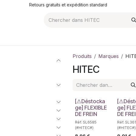
Retours gratuits et expédition standard
ROMOTIONS
NOS ARTICLES
LA SOCIÉTÉ
JO
Produits
Marques
HIT
HITEC
Déstockage
Déstockag
[⚠Déstocka
[⚠Dést
ge] FLEXIBLE
ge] FLE
DE FREIN
DE FRE
Réf. SL6585
Réf. SL36
(#HITEC#)
(#HITEC#)