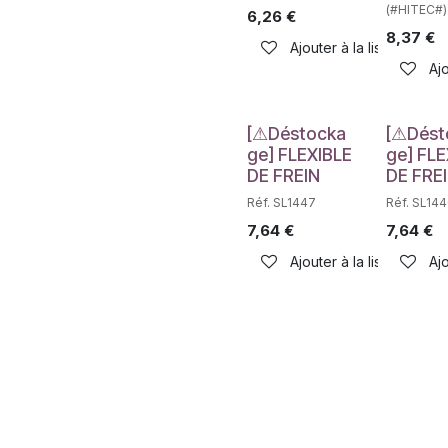
(#HITEC#)
6,26
€
8,37
€
Ajouter à la liste de sou
Ajo
Déstockage
Déstockag
[⚠Déstocka
[⚠Dést
ge] FLEXIBLE
ge] FLE
DE FREIN
DE FRE
Réf. SL1447
Réf. SL14
7,64
€
7,64
€
Ajouter à la liste de sou
Ajo