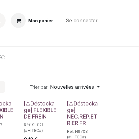
Se connecter
Mon panier
BS
CONTACT
E-PARTS
SERVICES
Jobs
EC
Nouvelles arrivées
Trier par:
e
Déstockage
Déstockage
ocka
[⚠Déstocka
[⚠Déstocka
XIBLE
ge] FLEXIBLE
ge]
IN
DE FREIN
NEC.REP.ET
RIER FR
17
Réf. SL1121
(#HITEC#)
Réf. H9708
(#HITEC#)