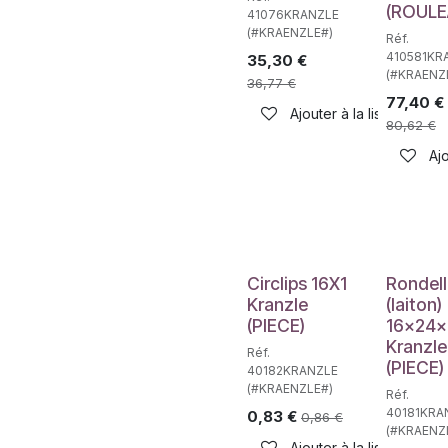
(ROULE
41076KRANZLE
(#KRAENZLE#)
Réf.
410581KR
35,30
€
(#KRAENZ
36,77
€
77,40
€
Ajouter à la liste de sou
80,62
€
Ajo
Circlips 16X1
Rondel
Kranzle
(laiton)
(PIECE)
16x24x
Kranzle
Réf.
(PIECE)
40182KRANZLE
(#KRAENZLE#)
Réf.
40181KRA
0,83
€
0,86
€
(#KRAENZ
Ajouter à la liste de sou