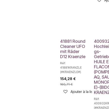
Ajo
41881 Round
40093
Cleaner UFO
Hochlei
mit Räder
gs-
D12 Kraenzle
Getrieb
HUILE 
Réf.
FLACON
41881KRANZLE
(POMP
(#KRAENZLE#)
AQ, SA
154,28
€
MONO
160,71
€
E)-(BID
Ajouter à la liste de sou
KRAEN
Réf.
400932K
(#KRAENZ