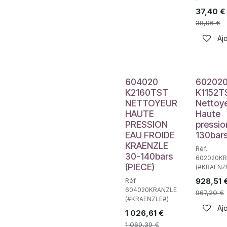
37,40
€
38,96
€
Ajo
604020
60202
K2160TST
K1152T
NETTOYEUR
Nettoy
HAUTE
Haute
PRESSION
pressio
EAU FROIDE
130bar
KRAENZLE
Réf.
30-140bars
602020K
(PIECE)
(#KRAENZ
928,51
Réf.
604020KRANZLE
967,20
€
(#KRAENZLE#)
Ajo
1 026,61
€
1 069,39
€