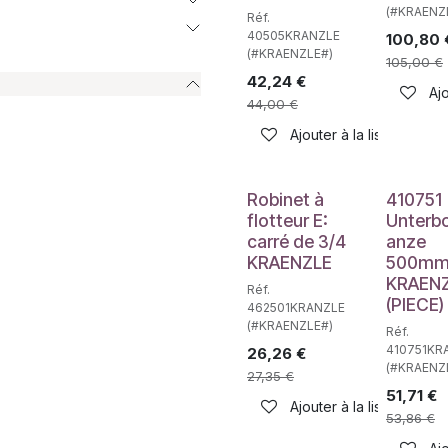
(#KRAENZ
Réf.
40505KRANZLE
100,80
(#KRAENZLE#)
105,00
€
42,24
€
Ajo
44,00
€
Ajouter à la liste de sou
Robinet à
410751
flotteur E:
Unterb
carré de 3/4
anze
KRAENZLE
500mm
KRAEN
Réf.
(PIECE)
462501KRANZLE
(#KRAENZLE#)
Réf.
410751KR
26,26
€
(#KRAENZ
27,35
€
51,71
€
Ajouter à la liste de sou
53,86
€