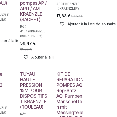
AU)
pompes AP /
40311KRANZLE
APG / AM
(#KRAENZLE#)
KRAENZLE
ANZLE
17,83
€
18,57
€
(SACHET)
LE#)
Ajouter à la liste de souhaits
Réf.
haits
410491KRANZLE
(#KRAENZLE#)
uter à la liste de souhaits
59,47
€
61,95
€
Ajouter à la liste de souhaits
le
TUYAU
KIT DE
HAUTE
REPARATION
2
PRESSION
POMPES AQ
15M POUR
Rep-Satz
DISPOSITIFS
AQ-Pumpen
T KRAENZLE
Manschette
(ROULEAU)
n mit
NZLE
Messingteile
LE#)
Réf.
haits