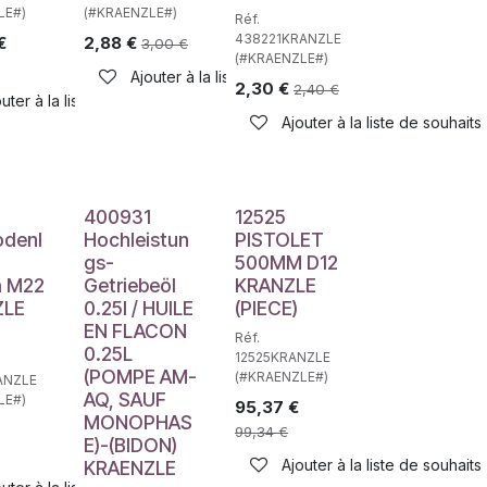
LE#)
(#KRAENZLE#)
Réf.
438221KRANZLE
€
2,88
€
3,00
€
(#KRAENZLE#)
Ajouter à la liste de souhaits
2,30
€
2,40
€
uter à la liste de souhaits
Ajouter à la liste de souhaits
haits
400931
12525
odenl
Hochleistun
PISTOLET
gs-
500MM D12
 M22
Getriebeöl
KRANZLE
ZLE
0.25l / HUILE
(PIECE)
EN FLACON
Réf.
0.25L
12525KRANZLE
(POMPE AM-
(#KRAENZLE#)
ANZLE
AQ, SAUF
LE#)
95,37
€
MONOPHAS
99,34
€
haits
E)-(BIDON)
Ajouter à la liste de souhaits
KRAENZLE