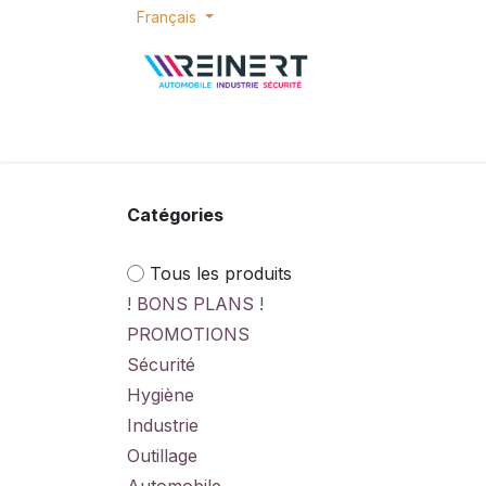
Se rendre au contenu
Français
ACCUEIL
E-SHOP
BONS PLANS
P
Catégories
Tous les produits
! BONS PLANS !
PROMOTIONS
Sécurité
Hygiène
Industrie
Outillage