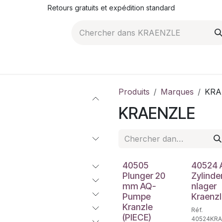
Retours gratuits et expédition standard
ROMOTIONS
NOS ARTICLES
LA SOCIÉTÉ
JO
Produits
Marques
KRA
KRAENZLE
40505
40524 A
Plunger 20
Zylinder
mm AQ-
nlager
Pumpe
Kraenz
Kranzle
Réf.
(PIECE)
40524KRA