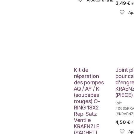
3,49
€
3
Ajo
Kit de
Joint pl
réparation
pour ca
des pompes
d'engr
AQ / AY / K
KRAEN
(soupapes
(PIECE)
rouges) O-
Réf.
RING 18X2
40035KR
Rep-Satz
(#KRAENZ
Ventile
4,50
€
4
KRAENZLE
Ajo
(SACHET)