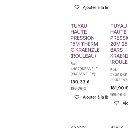
Ajouter à la liste de sou
TUYAU
TUYAU
HAUTE
HAUTE
PRESSION
PRESS
15M THERM
20M 25
C KRAENZLE
BARS
(ROULEAU)
KRAEN
(ROULE
Réf.
44879KRANZLE
Réf.
(#KRAENZLE#)
443812KR
(#KRAENZ
130,33
€
181,90
€
135,76
€
189,48
€
Ajouter à la liste de sou
Ajo
43322
41814