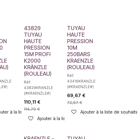
haits
43829
TUYAU
TUYAU
HAUTE
ION
HAUTE
PRESSION
0
PRESSION
10M
15M PROFI
250BARS
ZLE
K2000
KRAENZLE
AU)
KRÄNZLE
(ROULEAU)
(ROULEAU)
Réf.
ANZLE
43416KRANZLE
Réf.
LE#)
(#KRAENZLE#)
43829KRANZLE
(#KRAENZLE#)
69,67
€
110,11
€
72,57
€
haits
114,70
€
uter à la liste de souhaits
Ajouter à la liste de souhaits
Ajouter à la liste de souhaits
KRAENZLE -
TUYAU