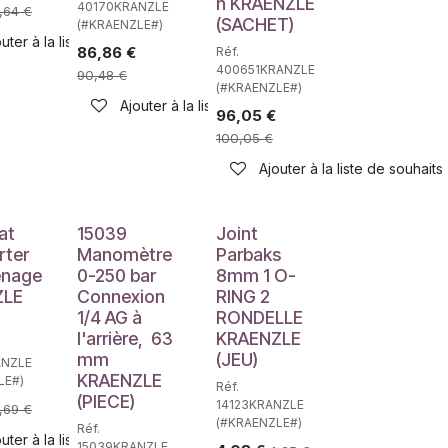
n KRAENZLE
40170KRANZLE
,64
€
(SACHET)
(#KRAENZLE#)
uter à la liste de souhaits
86,86
€
Réf.
400651KRANZLE
90,48
€
(#KRAENZLE#)
Ajouter à la liste de souhaits
96,05
€
100,05
€
Ajouter à la liste de souhaits
Déstockage
at
15039
Joint
rter
Manomètre
Parbaks
enage
0-250 bar
8mm 1 O-
ZLE
Connexion
RING 2
1/4 AG à
RONDELLE
l'arrière,  63
KRAENZLE
mm
(JEU)
ANZLE
KRAENZLE
LE#)
Réf.
(PIECE)
14123KRANZLE
,69
€
(#KRAENZLE#)
Réf.
uter à la liste de souhaits
15039KRANZLE