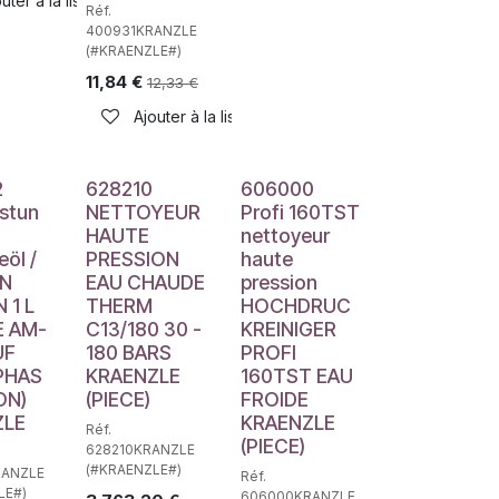
uter à la liste de souhaits
Réf.
400931KRANZLE
(#KRAENZLE#)
11,84
€
12,33
€
Ajouter à la liste de souhaits
Déstockage
2
628210
606000
stun
NETTOYEUR
Profi 160TST
HAUTE
nettoyeur
eöl /
PRESSION
haute
EN
EAU CHAUDE
pression
 1 L
THERM
HOCHDRUC
E AM-
C13/180 30 -
KREINIGER
UF
180 BARS
PROFI
PHAS
KRAENZLE
160TST EAU
ON)
(PIECE)
FROIDE
haits
ZLE
KRAENZLE
Réf.
(PIECE)
628210KRANZLE
(#KRAENZLE#)
RANZLE
Réf.
LE#)
606000KRANZLE