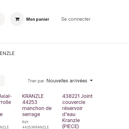
Se connecter
Mon panier
BS
CONTACT
E-PARTS
SERVICES
Jobs
ENZLE
Nouvelles arrivées
Trier par:
xial-
KRANZLE
438221 Joint
rolle
44253
couvercle
manchon de
réservoir
le
serrage
d'eau
Kranzle
Réf.
(PIECE)
NZLE
44253KRANZLE