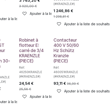
3 763,20
€
(#KRAENZLE#)
3 920,00
€
1 246,86
€
Ajouter à la liste de souhaits
1 298,81
€
uter à la liste de souhaits
Ajouter à la liste de souhaits
0
Robinet à
Contacteur
ST
flotteur E:
400 V 50/60
eur
carré de 3/4
Hz Schütz
KRAENZLE
Kranzle
n 30-
(PIECE)
(PIECE)
s
Réf.
Réf.
46250KRANZLE
460051KRANZLE
(#KRAENZLE#)
(#KRAENZLE#)
RANZLE
LE#)
24,54
€
93,11
€
96,99
€
€
25,56
€
Ajouter à la liste de souhaits
Ajouter à la liste de souhaits
uter à la liste de souhaits