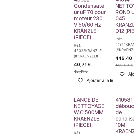
Condensate
NETTO
ur uF 70 pour
ROND 
moteur 230
045
V 50/60 Hz
KRANZ
KRÄNZLE
D12 (PI
(PIECE)
Réf.
41814KRA
Réf.
(#KRAENZ
43322KRANZLE
(#KRAENZLE#)
446,40
40,71
€
465,00
€
42,41
€
Ajo
Ajouter à la liste de sou
LANCE DE
410581
NETTOYAGE
débouc
W.C 500MM
de
KRAENZLE
canalis
(PIECE)
10M
KRAEN
Réf.