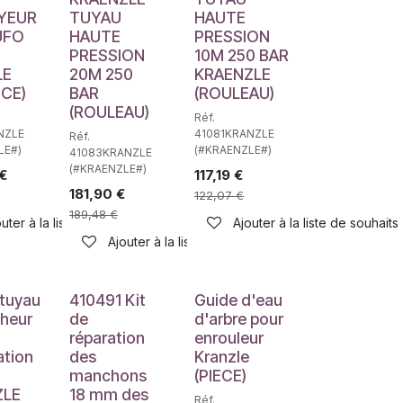
YEUR
TUYAU
HAUTE
UFO
HAUTE
PRESSION
PRESSION
10M 250 BAR
LE
20M 250
KRAENZLE
ECE)
BAR
(ROULEAU)
(ROULEAU)
Réf.
NZLE
41081KRANZLE
Réf.
LE#)
(#KRAENZLE#)
41083KRANZLE
(#KRAENZLE#)
€
117,19
€
181,90
€
122,07
€
189,48
€
uter à la liste de souhaits
Ajouter à la liste de souhaits
haits
Ajouter à la liste de souhaits
 tuyau
410491 Kit
Guide d'eau
heur
de
d'arbre pour
réparation
enrouleur
ation
des
Kranzle
manchons
(PIECE)
ZLE
18 mm des
Réf.