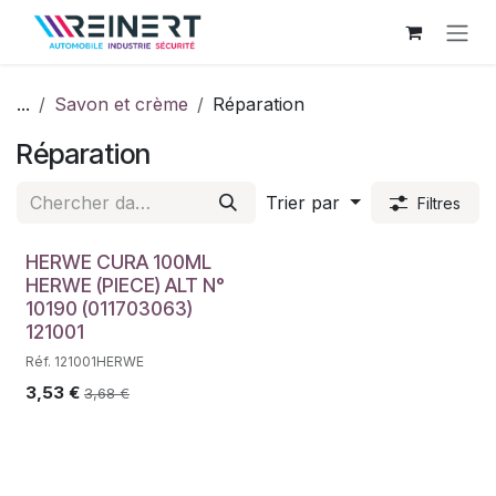
Se rendre au contenu
...
Savon et crème
Réparation
Réparation
Trier par
Filtres
HERWE CURA 100ML
HERWE (PIECE) ALT N°
10190 (011703063)
121001
Réf. 121001HERWE
3,53
€
3,68
€