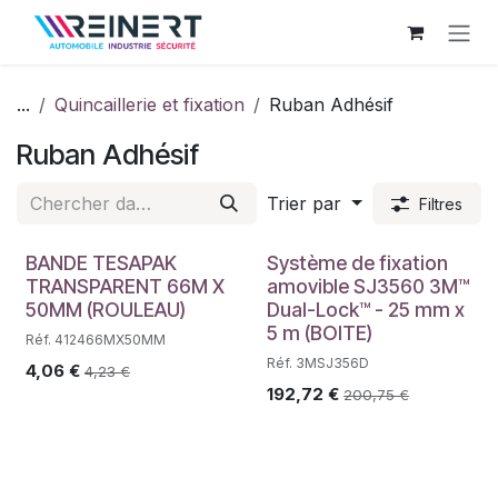
Se rendre au contenu
...
Quincaillerie et fixation
Ruban Adhésif
Ruban Adhésif
Trier par
Filtres
BANDE TESAPAK
Système de fixation
TRANSPARENT 66M X
amovible SJ3560 3M™
50MM (ROULEAU)
Dual-Lock™ - 25 mm x
5 m (BOITE)
Réf. 412466MX50MM
Réf. 3MSJ356D
4,06
€
4,23
€
192,72
€
200,75
€