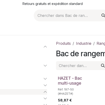
Retours gratuits et expédition standard
ROMOTIONS
NOS ARTICLES
LA SOCIÉTÉ
JO
Produits
Industrie
Rang
Bac de range
HAZET - Bac
multi-usage
Réf. 197-50
(#HAZET#)
58,87
€