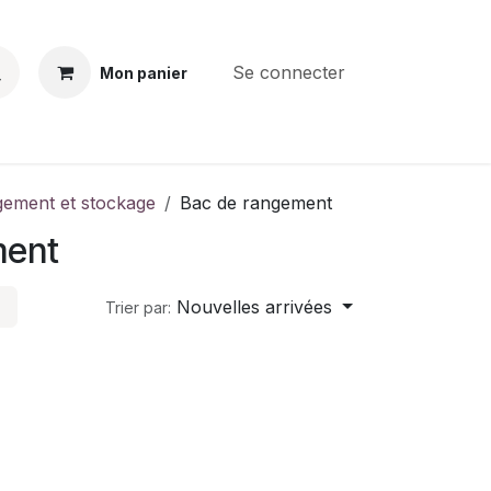
Se connecter
Mon panier
BS
CONTACT
E-PARTS
SERVICES
Jobs
ement et stockage
Bac de rangement
ment
Nouvelles arrivées
Trier par: