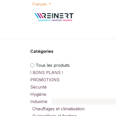
Se rendre au contenu
Français
ACCUEIL
E-SHOP
BONS PLANS
P
Catégories
Tous les produits
! BONS PLANS !
PROMOTIONS
Sécurité
Hygiène
Industrie
Chauffages et climatisation