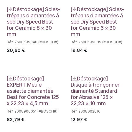
Déstockage
Déstockage
[⚠Déstockage] Scies-
[⚠Déstockage] Scies-
trépans diamantées à
trépans diamantées à
sec Dry Speed Best
sec Dry Speed Best
for Ceramic 8 x 30
for Ceramic 6 x 30
mm
mm
Réf. 2608599040 (#BOSCH#)
Réf. 2608599039 (#BOSCH#)
20,60
€
19,84
€
Déstockage
Déstockage
[⚠Déstockage]
[⚠Déstockage]
EXPERT Meule
Disque à tronçonner
assiette diamantée
diamanté Standard
Best for Concrete 125
for Abrasive 125 x
x 22,23 x 4,5 mm
22,23 x 10 mm
Réf. 2608900651 (#BOSCH#)
Réf. 2608602616
82,79
€
12,97
€