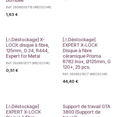
bombée
Réf. 2608606716 (#BOSCH#)
1,63
€
Déstockage
Déstockage
[⚠Déstockage] X-
[⚠Déstockage]
LOCK disque à fibre,
EXPERT X-LOCK
125mm, G 24, R444,
Disque à fibre
Expert for Metal
céramique Prisma
R782 Inox, Ø125mm, G
Réf. 2608619171 (#BOSCH#)
120+, 25 pcs.
0,51
€
Réf. 2608621827 (#BOSCH#)
44,40
€
Déstockage
[⚠Déstockage]
Support de travail GTA
EXPERT X-LOCK
3800 (Support de