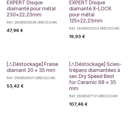
Déstockage
Déstockage
EXPERT Disque
EXPERT Disque
diamanté pour métal
diamanté X-LOCK
230x22.23mm
pour métal
125x22.23mm
Réf. 2608900536 (#BOSCH#)
Réf. 2608900533 (#BOSCH#)
47,96
€
19,93
€
Déstockage
Déstockage
[⚠Déstockage] Fraise
[⚠Déstockage] Scies-
diamant 20 x 35 mm
trépans diamantées à
sec Dry Speed Best
Réf. 2608599011 (#BOSCH#)
for Ceramic 68 x 35
53,42
€
mm
Réf. 2608587131 (#BOSCH#)
107,46
€