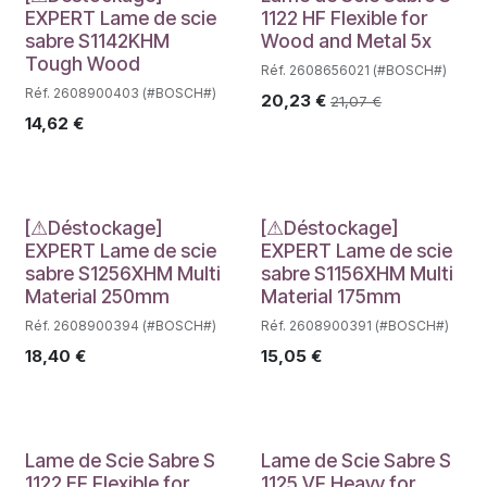
Déstockage
EXPERT Lame de scie
1122 HF Flexible for
sabre S1142KHM
Wood and Metal 5x
Tough Wood
Réf. 2608656021 (#BOSCH#)
Réf. 2608900403 (#BOSCH#)
20,23
€
21,07
€
14,62
€
Déstockage
Déstockage
[⚠Déstockage]
[⚠Déstockage]
EXPERT Lame de scie
EXPERT Lame de scie
sabre S1256XHM Multi
sabre S1156XHM Multi
Material 250mm
Material 175mm
Réf. 2608900394 (#BOSCH#)
Réf. 2608900391 (#BOSCH#)
18,40
€
15,05
€
Lame de Scie Sabre S
Lame de Scie Sabre S
1122 EF Flexible for
1125 VF Heavy for