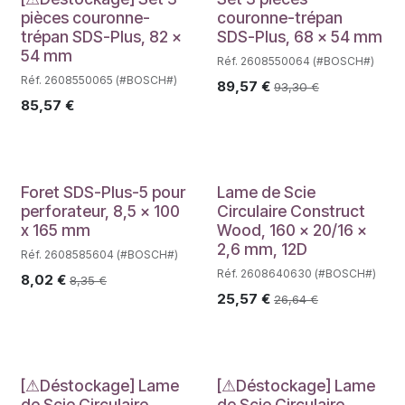
Déstockage
pièces couronne-
couronne-trépan
trépan SDS-Plus, 82 x
SDS-Plus, 68 x 54 mm
54 mm
Réf. 2608550064 (#BOSCH#)
Réf. 2608550065 (#BOSCH#)
89,57
€
93,30
€
85,57
€
Foret SDS-Plus-5 pour
Lame de Scie
perforateur, 8,5 x 100
Circulaire Construct
x 165 mm
Wood, 160 x 20/16 x
2,6 mm, 12D
Réf. 2608585604 (#BOSCH#)
Réf. 2608640630 (#BOSCH#)
8,02
€
8,35
€
25,57
€
26,64
€
Déstockage
Déstockage
[⚠Déstockage] Lame
[⚠Déstockage] Lame
de Scie Circulaire
de Scie Circulaire