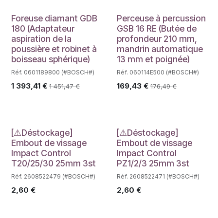
Foreuse diamant GDB
Perceuse à percussion
180 (Adaptateur
GSB 16 RE (Butée de
aspiration de la
profondeur 210 mm,
poussière et robinet à
mandrin automatique
boisseau sphérique)
13 mm et poignée)
Réf. 0601189800 (#BOSCH#)
Réf. 060114E500 (#BOSCH#)
1 393,41
€
169,43
€
1 451,47
€
176,49
€
Déstockage
Déstockage
[⚠Déstockage]
[⚠Déstockage]
Embout de vissage
Embout de vissage
Impact Control
Impact Control
T20/25/30 25mm 3st
PZ1/2/3 25mm 3st
Réf. 2608522479 (#BOSCH#)
Réf. 2608522471 (#BOSCH#)
2,60
€
2,60
€