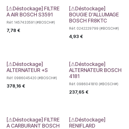
Déstockage
Déstockage
[⚠Déstockage] FILTRE
[⚠Déstockage]
A AIR BOSCH S3591
BOUGIE D'ALLUMAGE
BOSCH FR8KTC
Réf. 1457433591 (#BOSCH#)
Réf. 0242229799 (#BOSCH#)
7,78
€
4,93
€
Déstockage
Déstockage
[⚠Déstockage]
[⚠Déstockage]
ALTERNATEUR +S
ALTERNATEUR BOSCH
4181
Réf. 0986045420 (#BOSCH#)
Réf. 0986041810 (#BOSCH#)
378,16
€
237,65
€
Déstockage
Déstockage
[⚠Déstockage] FILTRE
[⚠Déstockage]
A CARBURANT BOSCH
RENIFLARD