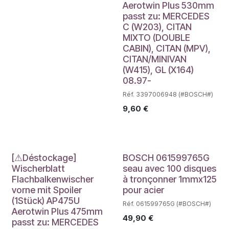
Aerotwin Plus 530mm
passt zu: MERCEDES
C (W203), CITAN
MIXTO (DOUBLE
CABIN), CITAN (MPV),
CITAN/MINIVAN
(W415), GL (X164)
08.97-
Réf. 3397006948 (#BOSCH#)
9,60
€
Déstockage
[⚠Déstockage]
BOSCH 061599765G
Wischerblatt
seau avec 100 disques
Flachbalkenwischer
à tronçonner 1mmx125
vorne mit Spoiler
pour acier
(1Stück) AP475U
Réf. 061599765G (#BOSCH#)
Aerotwin Plus 475mm
49,90
€
passt zu: MERCEDES