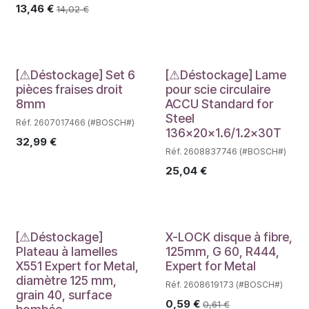
13,46
€
14,02
€
Déstockage
Déstockage
[⚠Déstockage] Set 6
[⚠Déstockage] Lame
pièces fraises droit
pour scie circulaire
8mm
ACCU Standard for
Steel
Réf. 2607017466 (#BOSCH#)
136x20x1.6/1.2x30T
32,99
€
Réf. 2608837746 (#BOSCH#)
25,04
€
Déstockage
[⚠Déstockage]
X-LOCK disque à fibre,
Plateau à lamelles
125mm, G 60, R444,
X551 Expert for Metal,
Expert for Metal
diamètre 125 mm,
Réf. 2608619173 (#BOSCH#)
grain 40, surface
0,59
€
0,61
€