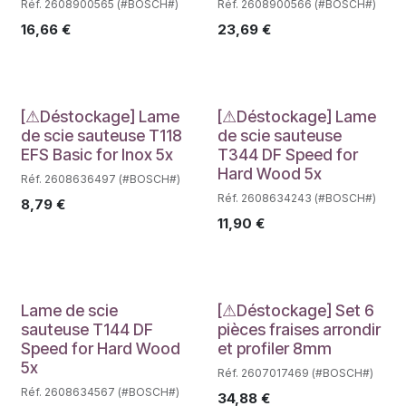
Réf. 2608900565 (#BOSCH#)
Réf. 2608900566 (#BOSCH#)
16,66
€
23,69
€
Déstockage
Déstockage
[⚠Déstockage] Lame
[⚠Déstockage] Lame
de scie sauteuse T118
de scie sauteuse
EFS Basic for Inox 5x
T344 DF Speed for
Hard Wood 5x
Réf. 2608636497 (#BOSCH#)
Réf. 2608634243 (#BOSCH#)
8,79
€
11,90
€
Déstockage
Lame de scie
[⚠Déstockage] Set 6
sauteuse T144 DF
pièces fraises arrondir
Speed for Hard Wood
et profiler 8mm
5x
Réf. 2607017469 (#BOSCH#)
Réf. 2608634567 (#BOSCH#)
34,88
€