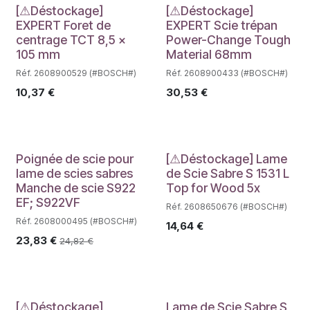
Déstockage
Déstockage
[⚠Déstockage]
[⚠Déstockage]
EXPERT Foret de
EXPERT Scie trépan
centrage TCT 8,5 x
Power-Change Tough
105 mm
Material 68mm
Réf. 2608900529 (#BOSCH#)
Réf. 2608900433 (#BOSCH#)
10,37
€
30,53
€
Déstockage
Poignée de scie pour
[⚠Déstockage] Lame
lame de scies sabres
de Scie Sabre S 1531 L
Manche de scie S922
Top for Wood 5x
EF; S922VF
Réf. 2608650676 (#BOSCH#)
Réf. 2608000495 (#BOSCH#)
14,64
€
23,83
€
24,82
€
[⚠Déstockage]
Lame de Scie Sabre S