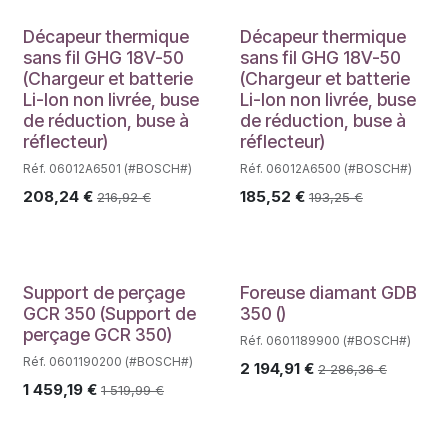
Décapeur thermique
Décapeur thermique
sans fil GHG 18V-50
sans fil GHG 18V-50
(Chargeur et batterie
(Chargeur et batterie
Li-Ion non livrée, buse
Li-Ion non livrée, buse
de réduction, buse à
de réduction, buse à
réflecteur)
réflecteur)
Réf. 06012A6501 (#BOSCH#)
Réf. 06012A6500 (#BOSCH#)
208,24
€
185,52
€
216,92
€
193,25
€
Support de perçage
Foreuse diamant GDB
GCR 350 (Support de
350 ()
perçage GCR 350)
Réf. 0601189900 (#BOSCH#)
Réf. 0601190200 (#BOSCH#)
2 194,91
€
2 286,36
€
1 459,19
€
1 519,99
€