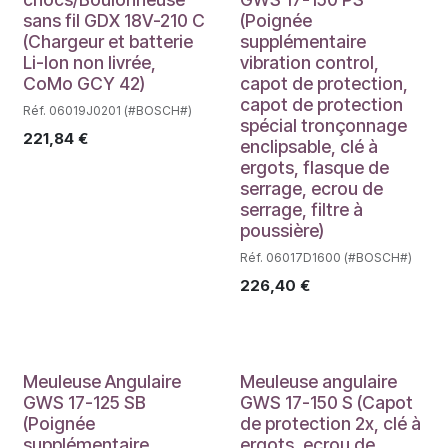
sans fil GDX 18V-210 C
(Poignée
(Chargeur et batterie
supplémentaire
Li-Ion non livrée,
vibration control,
CoMo GCY 42)
capot de protection,
capot de protection
Réf. 06019J0201 (#BOSCH#)
spécial tronçonnage
221,84
€
enclipsable, clé à
ergots, flasque de
serrage, ecrou de
serrage, filtre à
poussière)
Réf. 06017D1600 (#BOSCH#)
226,40
€
Meuleuse Angulaire
Meuleuse angulaire
GWS 17-125 SB
GWS 17-150 S (Capot
(Poignée
de protection 2x, clé à
supplémentaire
ergots, ecrou de