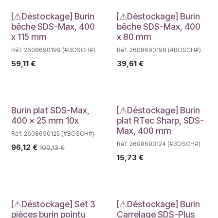
Déstockage
Déstockage
[⚠Déstockage] Burin
[⚠Déstockage] Burin
bêche SDS-Max, 400
bêche SDS-Max, 400
x 115 mm
x 80 mm
Réf. 2608690199 (#BOSCH#)
Réf. 2608690198 (#BOSCH#)
59,11
€
39,61
€
Déstockage
Burin plat SDS-Max,
[⚠Déstockage] Burin
400 x 25 mm 10x
plat RTec Sharp, SDS-
Max, 400 mm
Réf. 2608690125 (#BOSCH#)
Réf. 2608690124 (#BOSCH#)
96,12
€
100,13
€
15,73
€
Déstockage
Déstockage
[⚠Déstockage] Set 3
[⚠Déstockage] Burin
pièces burin pointu
Carrelage SDS-Plus