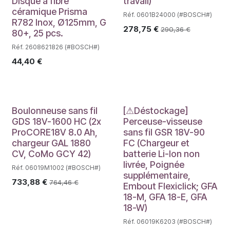
Disque à fibre
travail)
céramique Prisma
Réf. 0601B24000 (#BOSCH#)
R782 Inox, Ø125mm, G
278,75
€
290,36
€
80+, 25 pcs.
Réf. 2608621826 (#BOSCH#)
44,40
€
Déstockage
Boulonneuse sans fil
[⚠Déstockage]
GDS 18V-1600 HC (2x
Perceuse-visseuse
ProCORE18V 8.0 Ah,
sans fil GSR 18V-90
chargeur GAL 1880
FC (Chargeur et
CV, CoMo GCY 42)
batterie Li-Ion non
livrée, Poignée
Réf. 06019M1002 (#BOSCH#)
supplémentaire,
733,88
€
764,46
€
Embout Flexiclick; GFA
18-M, GFA 18-E, GFA
18-W)
Réf. 06019K6203 (#BOSCH#)