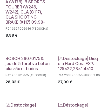
A (W176), B SPORTS
TOURER (W246,
W242), CLA (C117),
CLA SHOOTING
BRAKE (X117) 09.98-
Réf. 3397006946 (#BOSCH#)
8,88
€
Déstockage
BOSCH 2607017515
[⚠Déstockage] Disq
jeu de 5 forets à béton
dia Hard Cera EXP.
plus-5x et burins
125x22,23x1.4x10
Réf. 2607017515 (#BOSCH#)
Réf. 2608900655 (#BOSCH#)
28,32
€
27,00
€
[⚠Déstockage]
[⚠Déstockage]