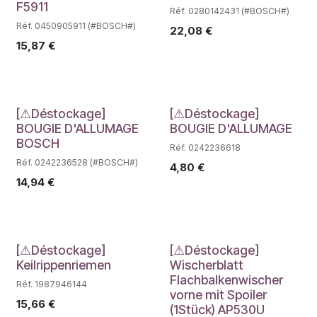
F5911
Réf. 0280142431 (#BOSCH#)
Réf. 0450905911 (#BOSCH#)
22,08
€
15,87
€
Déstockage
Déstockage
[⚠Déstockage]
[⚠Déstockage]
BOUGIE D'ALLUMAGE
BOUGIE D'ALLUMAGE
BOSCH
Réf. 0242236618
Réf. 0242236528 (#BOSCH#)
4,80
€
14,94
€
Déstockage
Déstockage
[⚠Déstockage]
[⚠Déstockage]
Keilrippenriemen
Wischerblatt
Flachbalkenwischer
Réf. 1987946144
vorne mit Spoiler
15,66
€
(1Stück) AP530U