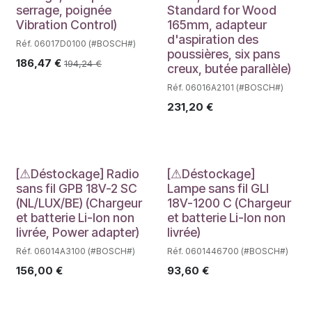
serrage, poignée
Standard for Wood
Vibration Control)
165mm, adapteur
d'aspiration des
Réf. 06017D0100 (#BOSCH#)
poussières, six pans
186,47
€
194,24
€
creux, butée parallèle)
Réf. 06016A2101 (#BOSCH#)
231,20
€
Déstockage
Déstockage
[⚠Déstockage] Radio
[⚠Déstockage]
sans fil GPB 18V-2 SC
Lampe sans fil GLI
(NL/LUX/BE) (Chargeur
18V-1200 C (Chargeur
et batterie Li-Ion non
et batterie Li-Ion non
livrée, Power adapter)
livrée)
Réf. 06014A3100 (#BOSCH#)
Réf. 0601446700 (#BOSCH#)
156,00
€
93,60
€