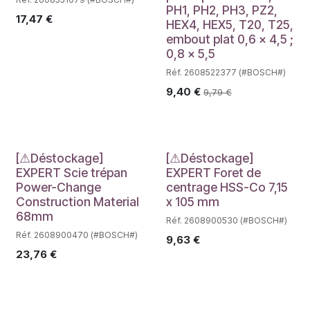
PH1, PH2, PH3, PZ2,
17,47
€
HEX4, HEX5, T20, T25,
embout plat 0,6 x 4,5 ;
0,8 x 5,5
Réf. 2608522377 (#BOSCH#)
9,40
€
9,79
€
Déstockage
Déstockage
[⚠Déstockage]
[⚠Déstockage]
EXPERT Scie trépan
EXPERT Foret de
Power-Change
centrage HSS-Co 7,15
Construction Material
x 105 mm
68mm
Réf. 2608900530 (#BOSCH#)
Réf. 2608900470 (#BOSCH#)
9,63
€
23,76
€