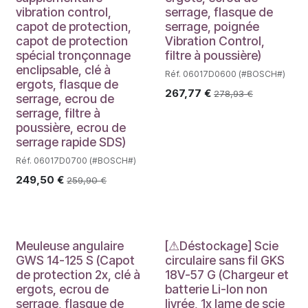
vibration control,
serrage, flasque de
capot de protection,
serrage, poignée
capot de protection
Vibration Control,
spécial tronçonnage
filtre à poussière)
enclipsable, clé à
Réf. 06017D0600 (#BOSCH#)
ergots, flasque de
267,77
€
278,93
€
serrage, ecrou de
serrage, filtre à
poussière, ecrou de
serrage rapide SDS)
Réf. 06017D0700 (#BOSCH#)
249,50
€
259,90
€
Déstockage
Meuleuse angulaire
[⚠Déstockage] Scie
GWS 14-125 S (Capot
circulaire sans fil GKS
de protection 2x, clé à
18V-57 G (Chargeur et
ergots, ecrou de
batterie Li-Ion non
serrage, flasque de
livrée, 1x lame de scie