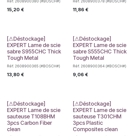
Réf. 2608900380 (#BOSCH#)
Réf. 2608900378 (#BOSCH#)
15,20
€
11,86
€
Déstockage
Déstockage
[⚠Déstockage]
[⚠Déstockage]
EXPERT Lame de scie
EXPERT Lame de scie
sabre S955CHC Thick
sabre S555CHC Thick
Tough Metal
Tough Metal
Réf. 2608900365 (#BOSCH#)
Réf. 2608900364 (#BOSCH#)
13,80
€
9,06
€
Déstockage
Déstockage
[⚠Déstockage]
[⚠Déstockage]
EXPERT Lame de scie
EXPERT Lame de scie
sauteuse T108BHM
sauteuse T301CHM
3pcs Carbon Fiber
3pcs Plastic
clean
Composites clean