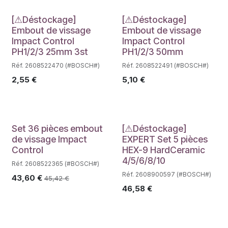
Déstockage
Déstockage
[⚠Déstockage]
[⚠Déstockage]
Embout de vissage
Embout de vissage
Impact Control
Impact Control
PH1/2/3 25mm 3st
PH1/2/3 50mm
Réf. 2608522470 (#BOSCH#)
Réf. 2608522491 (#BOSCH#)
2,55
€
5,10
€
Déstockage
Déstockage
Set 36 pièces embout
[⚠Déstockage]
de vissage Impact
EXPERT Set 5 pièces
Control
HEX-9 HardCeramic
4/5/6/8/10
Réf. 2608522365 (#BOSCH#)
Réf. 2608900597 (#BOSCH#)
43,60
€
45,42
€
46,58
€