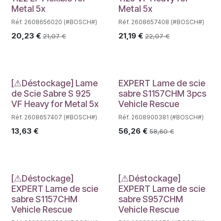
Metal 5x
Metal 5x
Réf. 2608656020 (#BOSCH#)
Réf. 2608657408 (#BOSCH#)
20,23
€
21,19
€
21,07
€
22,07
€
Déstockage
[⚠Déstockage] Lame
EXPERT Lame de scie
de Scie Sabre S 925
sabre S1157CHM 3pcs
VF Heavy for Metal 5x
Vehicle Rescue
Réf. 2608657407 (#BOSCH#)
Réf. 2608900381 (#BOSCH#)
13,63
€
56,26
€
58,60
€
Déstockage
Déstockage
[⚠Déstockage]
[⚠Déstockage]
EXPERT Lame de scie
EXPERT Lame de scie
sabre S1157CHM
sabre S957CHM
Vehicle Rescue
Vehicle Rescue