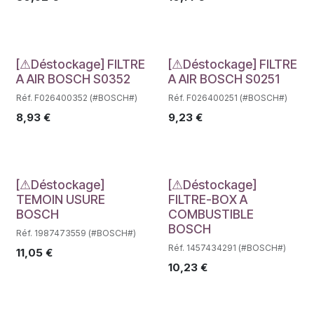
Déstockage
Déstockage
[⚠Déstockage] FILTRE
[⚠Déstockage] FILTRE
A AIR BOSCH S0352
A AIR BOSCH S0251
Réf. F026400352 (#BOSCH#)
Réf. F026400251 (#BOSCH#)
8,93
€
9,23
€
Déstockage
Déstockage
[⚠Déstockage]
[⚠Déstockage]
TEMOIN USURE
FILTRE-BOX A
BOSCH
COMBUSTIBLE
BOSCH
Réf. 1987473559 (#BOSCH#)
Réf. 1457434291 (#BOSCH#)
11,05
€
10,23
€