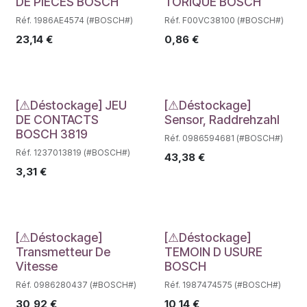
Déstockage
Déstockage
DE PIECES BOSCH
TORIQUE BOSCH
Réf. 1986AE4574 (#BOSCH#)
Réf. F00VC38100 (#BOSCH#)
23,14
€
0,86
€
Déstockage
Déstockage
[⚠Déstockage] JEU
[⚠Déstockage]
DE CONTACTS
Sensor, Raddrehzahl
BOSCH 3819
Réf. 0986594681 (#BOSCH#)
Réf. 1237013819 (#BOSCH#)
43,38
€
3,31
€
Déstockage
Déstockage
[⚠Déstockage]
[⚠Déstockage]
Transmetteur De
TEMOIN D USURE
Vitesse
BOSCH
Réf. 0986280437 (#BOSCH#)
Réf. 1987474575 (#BOSCH#)
30,92
€
10,14
€