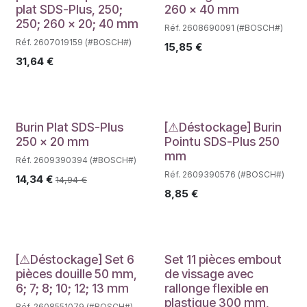
plat SDS-Plus, 250;
260 x 40 mm
250; 260 x 20; 40 mm
Réf. 2608690091 (#BOSCH#)
Réf. 2607019159 (#BOSCH#)
15,85
€
31,64
€
Déstockage
Burin Plat SDS-Plus
[⚠Déstockage] Burin
250 x 20 mm
Pointu SDS-Plus 250
mm
Réf. 2609390394 (#BOSCH#)
Réf. 2609390576 (#BOSCH#)
14,34
€
14,94
€
8,85
€
Déstockage
[⚠Déstockage] Set 6
Set 11 pièces embout
pièces douille 50 mm,
de vissage avec
6; 7; 8; 10; 12; 13 mm
rallonge flexible en
plastique 300 mm,
Réf. 2608551079 (#BOSCH#)