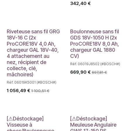
342,40
€
Riveteuse sans fil GRG
Boulonneuse sans fil
18V-16 C (2x
GDS 18V-1050 H (2x
ProCORE18V 4,0 Ah,
ProCORE18V 8,0 Ah,
chargeur GAL 18V-40,
chargeur GAL 1880
4 attachement au
CV)
nez, récipient de
Réf. 06019J8502 (#BOSCH#)
collecte, clé,
669,90
€
697,81
€
mâchoires)
Réf. 06019K5001 (#BOSCH#)
1 056,49
€
1 100,51
€
Déstockage
Déstockage
[⚠Déstockage]
[⚠Déstockage]
Visseuse à
Meuleuse Angulaire
chocs/Boulonneuse
GWS 17-150 PS