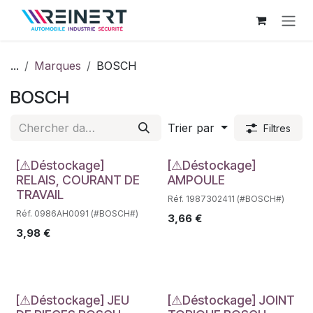
Se rendre au contenu
...
Marques
BOSCH
BOSCH
Trier par
Filtres
Déstockage
Déstockage
[⚠Déstockage]
[⚠Déstockage]
RELAIS, COURANT DE
AMPOULE
TRAVAIL
Réf. 1987302411 (#BOSCH#)
Réf. 0986AH0091 (#BOSCH#)
3,66
€
3,98
€
[⚠Déstockage] JEU
[⚠Déstockage] JOINT