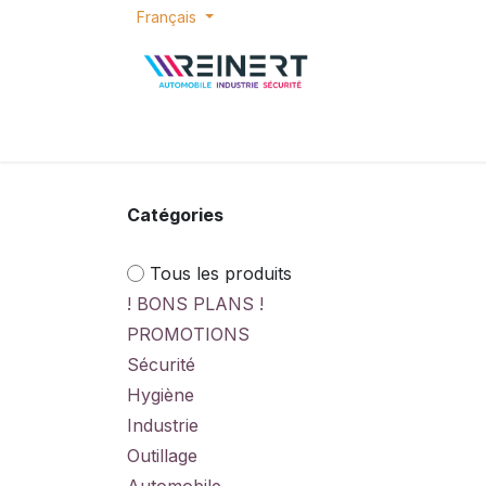
Se rendre au contenu
Français
ACCUEIL
E-SHOP
BONS PLANS
P
Catégories
Tous les produits
! BONS PLANS !
PROMOTIONS
Sécurité
Hygiène
Industrie
Outillage