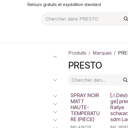
Retours gratuits et expédition standard
ROMOTIONS
NOS ARTICLES
LA SOCIÉTÉ
JO
Produits
Marques
PRE
PRESTO
Déstockag
SPRAY NOIR
[⚠Dést
MATT
ge] pre
HAUTE-
Rallye
TEMPERATU
schwar
RE (PIECE)
sdm La
Réf. 428726
Réf. 3858