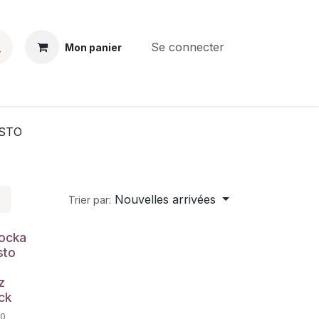
Se connecter
Mon panier
BS
CONTACT
E-PARTS
SERVICES
Jobs
STO
Nouvelles arrivées
Trier par:
e
ocka
sto
z
ck
10