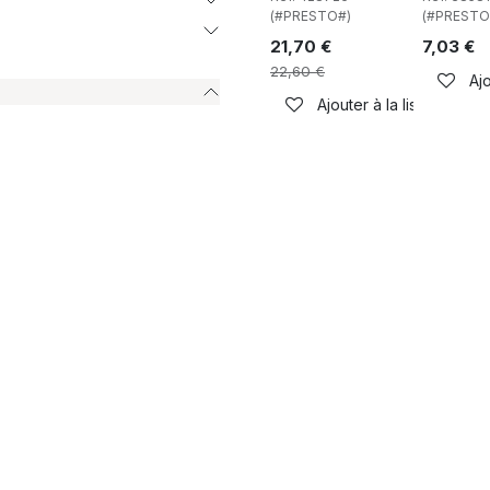
(#PRESTO#)
(#PRESTO
21,70
€
7,03
€
22,60
€
Ajo
Ajouter à la liste de sou