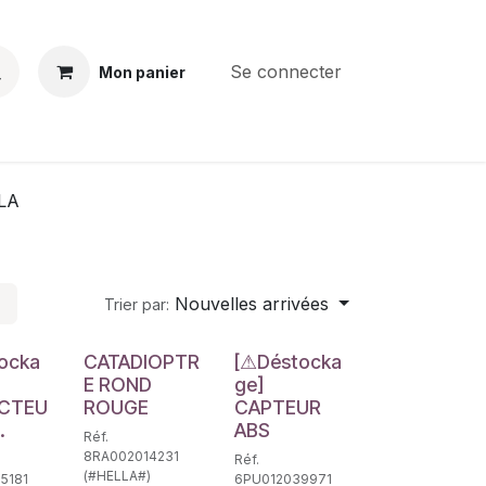
Se connecter
Mon panier
BS
CONTACT
E-PARTS
SERVICES
Jobs
LA
Nouvelles arrivées
Trier par:
e
Déstockage
ocka
CATADIOPTR
[⚠Déstocka
E ROND
ge]
CTEU
ROUGE
CAPTEUR
.
ABS
Réf.
8RA002014231
Réf.
(#HELLA#)
5181
6PU012039971