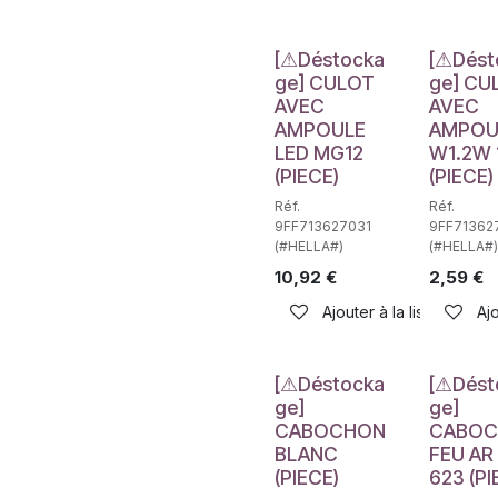
Déstockage
Déstockag
[⚠Déstocka
[⚠Dést
ge] CULOT
ge] CU
AVEC
AVEC
AMPOULE
AMPOU
LED MG12
W1.2W 
(PIECE)
(PIECE)
Réf.
Réf.
9FF713627031
9FF71362
(#HELLA#)
(#HELLA#)
10,92
€
2,59
€
Ajouter à la liste de sou
Ajo
Déstockage
Déstockag
[⚠Déstocka
[⚠Dést
ge]
ge]
CABOCHON
CABO
BLANC
FEU AR
(PIECE)
623 (PI