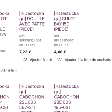
e
Déstockage
Déstockage
ocka
[⚠Déstocka
[⚠Déstocka
LOT
ge] DOUILLE
ge] CULOT
AVEC PATTE
BAY15D
LE
(PIECE)
(PIECE)
12V
Réf.
Réf.
9FF138324001
9FF071116001
(#HELLA#)
(#HELLA#)
7001
7,23
€
4,46
€
Ajouter à la liste de souhaits
Ajouter à la liste de souhaits
haits
uter à la liste de souhaits
e
Déstockage
Déstockage
ocka
[⚠Déstocka
[⚠Déstocka
ge]
ge]
CHON
CABOCHON
CABOCHON
 4
2SL 003
2BE 003
ECE)
567-311
185-031