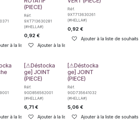
ROTATIF
VERT (PIECE)
(PIECE)
Réf.
9XT713630261
Réf.
(#HELLA#)
0371
9XT713630281
(#HELLA#)
0,92
€
0,92
€
Ajouter à la liste de souhaits
haits
uter à la liste de souhaits
Ajouter à la liste de souhaits
e
Déstockage
Déstockage
ocka
[⚠Déstocka
[⚠Déstocka
che
ge] JOINT
ge] JOINT
(PIECE)
(PIECE)
Réf.
Réf.
9001
9GD856562001
9GD735641032
(#HELLA#)
(#HELLA#)
6,71
€
5,06
€
uter à la liste de souhaits
Ajouter à la liste de souhaits
Ajouter à la liste de souhaits
haits