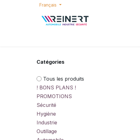
Se rendre au contenu
Français
ACCUEIL
E-SHOP
BONS PLANS
P
Catégories
Tous les produits
! BONS PLANS !
PROMOTIONS
Sécurité
Hygiène
Industrie
Outillage