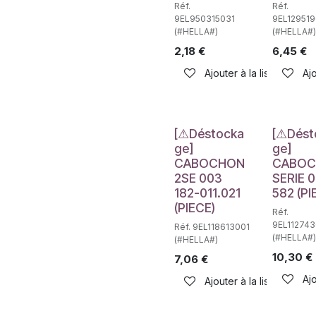
Réf.
Réf.
9EL950315031
9EL129519
(#HELLA#)
(#HELLA#)
2,18
€
6,45
€
Ajouter à la liste de sou
Ajo
Déstockage
Déstockag
[⚠Déstocka
[⚠Dést
ge]
ge]
CABOCHON
CABO
2SE 003
SERIE 
182-011.021
582 (PI
(PIECE)
Réf.
9EL112743
Réf. 9EL118613001
(#HELLA#)
(#HELLA#)
10,30
€
7,06
€
Ajo
Ajouter à la liste de sou