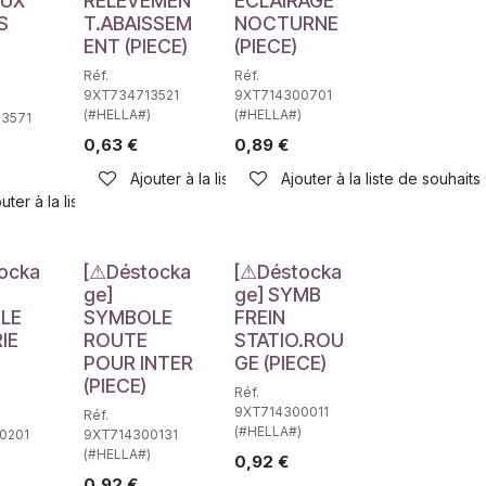
EUX
RELEVEMEN
ECLAIRAGE
S
T.ABAISSEM
NOCTURNE
ENT (PIECE)
(PIECE)
Réf.
Réf.
9XT734713521
9XT714300701
(#HELLA#)
(#HELLA#)
3571
0,63
€
0,89
€
haits
Ajouter à la liste de souhaits
Ajouter à la liste de souhaits
uter à la liste de souhaits
e
Déstockage
Déstockage
ocka
[⚠Déstocka
[⚠Déstocka
ge]
ge] SYMB
LE
SYMBOLE
FREIN
IE
ROUTE
STATIO.ROU
POUR INTER
GE (PIECE)
(PIECE)
Réf.
9XT714300011
Réf.
(#HELLA#)
0201
9XT714300131
(#HELLA#)
0,92
€
0,92
€