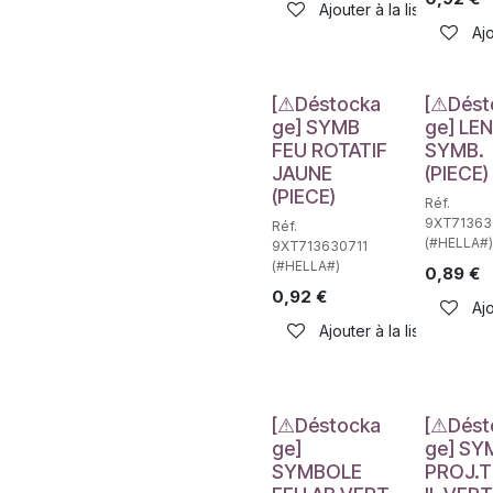
Ajouter à la liste de sou
Ajo
Déstockage
Déstockag
[⚠Déstocka
[⚠Dést
ge] SYMB
ge] LE
FEU ROTATIF
SYMB.
JAUNE
(PIECE)
(PIECE)
Réf.
9XT71363
Réf.
(#HELLA#)
9XT713630711
(#HELLA#)
0,89
€
0,92
€
Ajo
Ajouter à la liste de sou
Déstockage
Déstockag
[⚠Déstocka
[⚠Dést
ge]
ge] SY
SYMBOLE
PROJ.