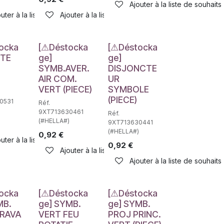
haits
Ajouter à la liste de souhaits
uter à la liste de souhaits
Ajouter à la liste de souhaits
e
Déstockage
Déstockage
ocka
[⚠Déstocka
[⚠Déstocka
NTE
ge]
ge]
SYMB.AVER.
DISJONCTE
AIR COM.
UR
VERT (PIECE)
SYMBOLE
(PIECE)
0531
Réf.
9XT713630461
Réf.
(#HELLA#)
9XT713630441
(#HELLA#)
0,92
€
uter à la liste de souhaits
0,92
€
haits
Ajouter à la liste de souhaits
Ajouter à la liste de souhaits
e
Déstockage
Déstockage
ocka
[⚠Déstocka
[⚠Déstocka
MB.
ge] SYMB.
ge] SYMB.
TRAVA
VERT FEU
PROJ PRINC.