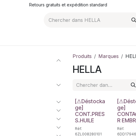
Retours gratuits et expédition standard
ROMOTIONS
NOS ARTICLES
LA SOCIÉTÉ
JO
Produits
Marques
HEL
HELLA
Déstockage
Déstockag
[⚠Déstocka
[⚠Dést
ge]
ge]
CONT.PRES
CONTA
S.HUILE
R EMBR
Réf.
Réf.
6ZL008280101
6DD17946