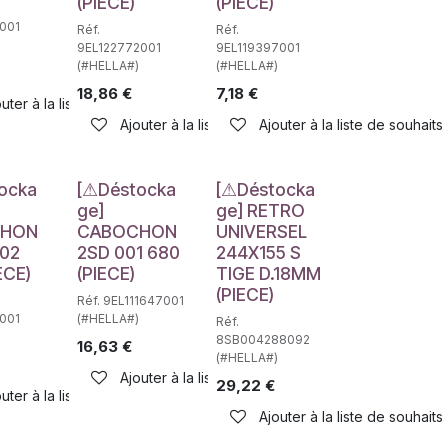
(PIECE)
(PIECE)
001
Réf.
Réf.
9EL122772001
9EL119397001
(#HELLA#)
(#HELLA#)
18,86
€
7,18
€
haits
uter à la liste de souhaits
Ajouter à la liste de souhaits
Ajouter à la liste de souhaits
e
Déstockage
Déstockage
ocka
[⚠Déstocka
[⚠Déstocka
ge]
ge] RETRO
CHON
CABOCHON
UNIVERSEL
002
2SD 001 680
244X155 S
ECE)
(PIECE)
TIGE D.18MM
(PIECE)
Réf. 9EL111647001
001
(#HELLA#)
Réf.
8SB004288092
16,63
€
(#HELLA#)
Ajouter à la liste de souhaits
29,22
€
uter à la liste de souhaits
haits
Ajouter à la liste de souhaits