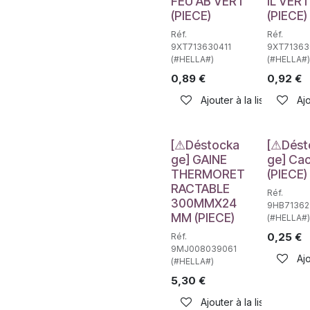
FEU AB VERT
IL VERT
(PIECE)
(PIECE)
Réf.
Réf.
9XT713630411
9XT71363
(#HELLA#)
(#HELLA#)
0,89
€
0,92
€
Ajouter à la liste de sou
Ajo
Déstockage
Déstockag
[⚠Déstocka
[⚠Dést
ge] GAINE
ge] Ca
THERMORET
(PIECE)
RACTABLE
Réf.
300MMX24
9HB71362
MM (PIECE)
(#HELLA#)
0,25
€
Réf.
9MJ008039061
Ajo
(#HELLA#)
5,30
€
Ajouter à la liste de sou