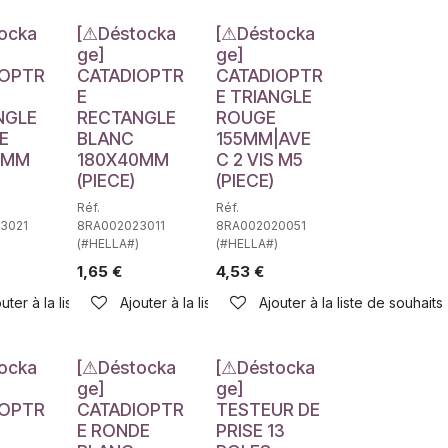
e
Déstockage
Déstockage
ocka
[⚠Déstocka
[⚠Déstocka
ge]
ge]
IOPTR
CATADIOPTR
CATADIOPTR
E
E TRIANGLE
NGLE
RECTANGLE
ROUGE
E
BLANC
155MM|AVE
0MM
180X40MM
C 2 VIS M5
(PIECE)
(PIECE)
Réf.
Réf.
3021
8RA002023011
8RA002020051
(#HELLA#)
(#HELLA#)
1,65
€
4,53
€
haits
uter à la liste de souhaits
Ajouter à la liste de souhaits
Ajouter à la liste de souhaits
e
Déstockage
Déstockage
ocka
[⚠Déstocka
[⚠Déstocka
ge]
ge]
IOPTR
CATADIOPTR
TESTEUR DE
D
E RONDE
PRISE 13