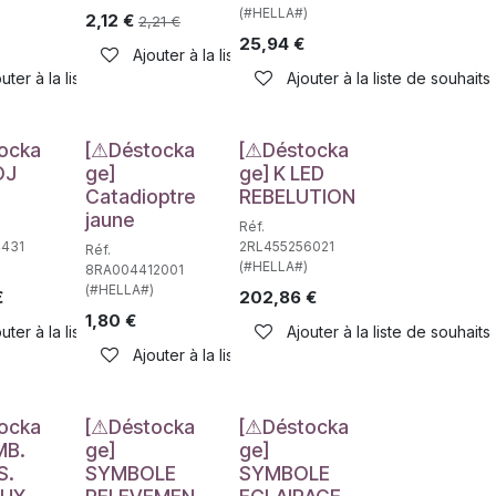
(#HELLA#)
2,12
€
2,21
€
25,94
€
Ajouter à la liste de souhaits
haits
uter à la liste de souhaits
Ajouter à la liste de souhaits
e
Déstockage
Déstockage
ocka
[⚠Déstocka
[⚠Déstocka
OJ
ge]
ge] K LED
Catadioptre
REBELUTION
jaune
Réf.
4431
2RL455256021
Réf.
(#HELLA#)
8RA004412001
(#HELLA#)
€
202,86
€
1,80
€
uter à la liste de souhaits
Ajouter à la liste de souhaits
haits
Ajouter à la liste de souhaits
e
Déstockage
Déstockage
ocka
[⚠Déstocka
[⚠Déstocka
MB.
ge]
ge]
S.
SYMBOLE
SYMBOLE