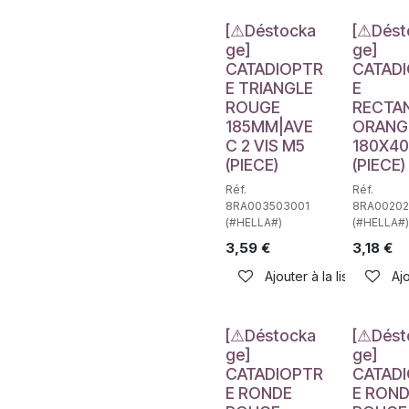
Déstockage
Déstockag
[⚠Déstocka
[⚠Dést
ge]
ge]
CATADIOPTR
CATAD
E TRIANGLE
E
ROUGE
RECTA
185MM|AVE
ORANG
C 2 VIS M5
180X4
(PIECE)
(PIECE)
Réf.
Réf.
8RA003503001
8RA00202
(#HELLA#)
(#HELLA#)
3,59
€
3,18
€
Ajouter à la liste de sou
Ajo
Déstockage
Déstockag
[⚠Déstocka
[⚠Dést
ge]
ge]
CATADIOPTR
CATAD
E RONDE
E RON