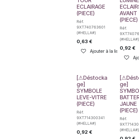
TOUR
LUMIN
ECLAIRAGE
ECLAIR
(PIECE)
AVANT
(PIECE)
Réf.
9XT740763601
Réf.
(#HELLA#)
9XT74076
(#HELLA#)
0,63
€
0,92
€
Ajouter à la liste de sou
Ajo
Déstockage
Déstockag
[⚠Déstocka
[⚠Dést
ge]
ge]
SYMBOLE
SYMBO
LEVE-VITRE
BATTER
(PIECE)
JAUNE
(PIECE)
Réf.
9XT714300341
Réf.
(#HELLA#)
9XT71430
(#HELLA#)
0,92
€
0,92
€