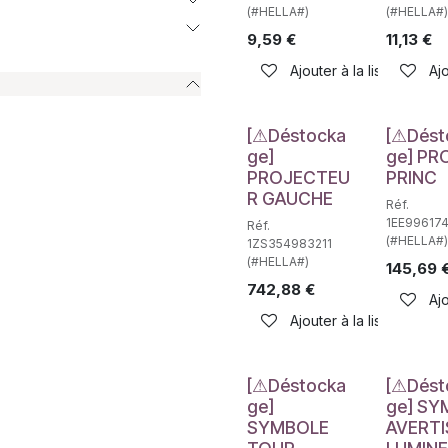
(#HELLA#)
(#HELLA#)
9,59
€
11,13
€
Ajouter à la liste de sou
Ajo
Déstockage
Déstockag
[⚠Déstocka
[⚠Dést
ge]
ge] PR
PROJECTEU
PRINC
R GAUCHE
Réf.
1EE99617
Réf.
(#HELLA#)
1ZS354983211
(#HELLA#)
145,69
742,88
€
Ajo
Ajouter à la liste de sou
Déstockage
Déstockag
[⚠Déstocka
[⚠Dést
ge]
ge] SY
SYMBOLE
AVERTI