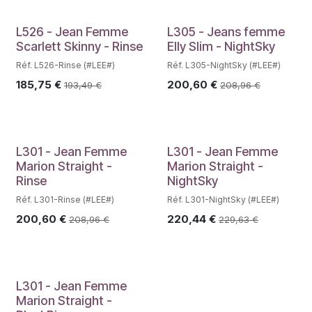
L526 - Jean Femme
L305 - Jeans femme
Scarlett Skinny - Rinse
Elly Slim - NightSky
Réf. L526-Rinse (#LEE#)
Réf. L305-NightSky (#LEE#)
185,75
€
200,60
€
193,49
€
208,96
€
L301 - Jean Femme
L301 - Jean Femme
Marion Straight -
Marion Straight -
Rinse
NightSky
Réf. L301-Rinse (#LEE#)
Réf. L301-NightSky (#LEE#)
200,60
€
220,44
€
208,96
€
229,63
€
L301 - Jean Femme
Marion Straight -