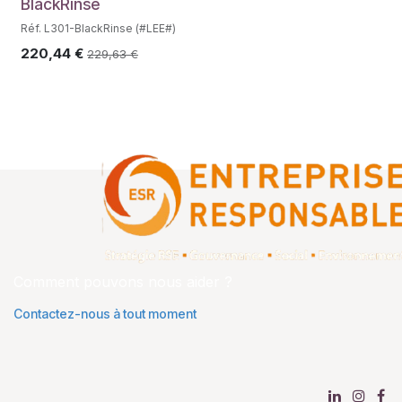
BlackRinse
Réf. L301-BlackRinse (#LEE#)
220,44
€
229,63
€
Comment pouvons nous aider ?
Contactez-nous à tout moment