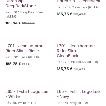
Daren zip -
Daren zip - CleanBlack
DeepDarkStone
Réf. L707-CleanBlack (#LEE#)
Réf. L707-DeepDarkStone
185,75
€
193,49
€
(#LEE#)
165,94
€
172,85
€
L701 - Jean homme
L701 - Jean homme
Rider Slim - Rinse
Rider Slim -
CleanBlack
Réf. L701-Rinse (#LEE#)
Réf. L701-CleanBlack (#LEE#)
185,75
€
193,49
€
185,75
€
193,49
€
L65 - T-shirt Logo Lee
L65 - T-shirt Logo Lee
- White
- Navy
Réf. L65-White (#LEE#)
Réf. L65-Navy (#LEE#)