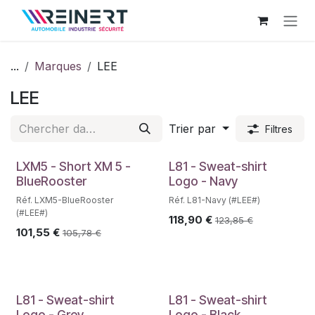
Se rendre au contenu
...
Marques
LEE
LEE
Trier par
Filtres
LXM5 - Short XM 5 -
L81 - Sweat-shirt
BlueRooster
Logo - Navy
Réf. LXM5-BlueRooster
Réf. L81-Navy (#LEE#)
(#LEE#)
118,90
€
123,85
€
101,55
€
105,78
€
L81 - Sweat-shirt
L81 - Sweat-shirt
Logo - Grey
Logo - Black