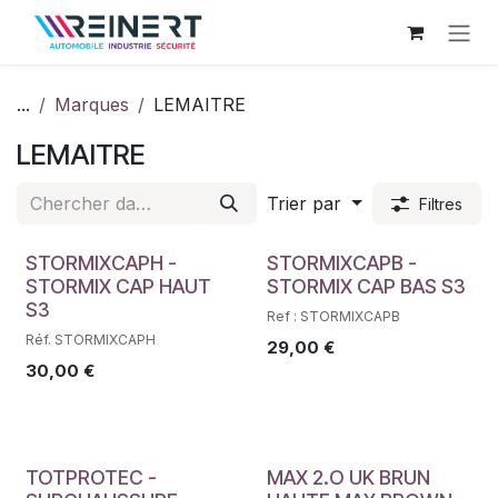
Se rendre au contenu
...
Marques
LEMAITRE
LEMAITRE
Trier par
Filtres
STORMIXCAPH -
STORMIXCAPB -
STORMIX CAP HAUT
STORMIX CAP BAS S3
S3
Ref : STORMIXCAPB
Réf. STORMIXCAPH
29,00
€
30,00
€
TOTPROTEC -
MAX 2.O UK BRUN