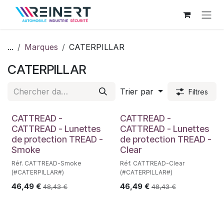
Se rendre au contenu
...
Marques
CATERPILLAR
CATERPILLAR
Trier par
Filtres
CATTREAD -
CATTREAD -
CATTREAD - Lunettes
CATTREAD - Lunettes
de protection TREAD -
de protection TREAD -
Smoke
Clear
Réf. CATTREAD-Smoke
Réf. CATTREAD-Clear
(#CATERPILLAR#)
(#CATERPILLAR#)
46,49
€
46,49
€
48,43
€
48,43
€