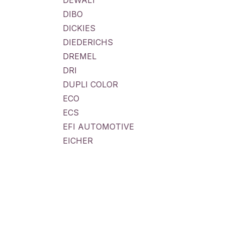
DEWALT
DIBO
DICKIES
DIEDERICHS
DREMEL
DRI
DUPLI COLOR
ECO
ECS
EFI AUTOMOTIVE
EICHER
ELRING
EQUIPMENT
ERA
ERA BENELUX
ESTEX