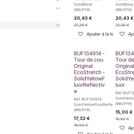
SolidBlack
SolidNavy
(#BUFF#)
(#BUFF#)
20,43
€
20,43
€
21,28
€
21,28
€
Ajouter à la liste de sou
Ajo
BUF134914 -
BUF134
Tour de cou
Tour d
Original
Origina
EcoStretch -
EcoStre
SolidYellowF
SolidYe
luorReflectiv
luor
e
Réf. BUF1
SolidYello
Réf. BUF134914-
(#BUFF#)
SolidYellowFluorReflective
(#BUFF#)
15,00
€
17,32
€
15,62
€
18,04
€
Ajo