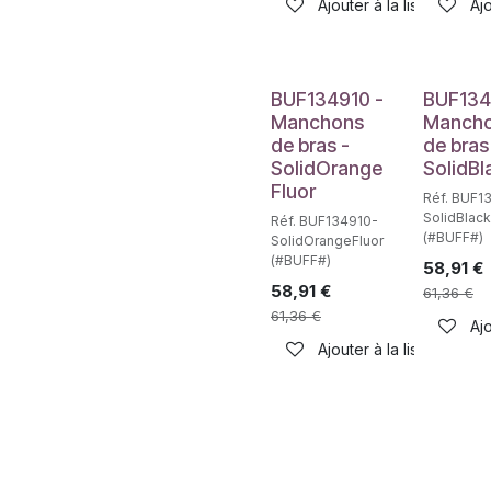
Ajouter à la liste de sou
Ajo
BUF134910 -
BUF134
Manchons
Manch
de bras -
de bras
SolidOrange
SolidBl
Fluor
Réf. BUF1
SolidBlack
Réf. BUF134910-
(#BUFF#)
SolidOrangeFluor
(#BUFF#)
58,91
€
58,91
€
61,36
€
61,36
€
Ajo
Ajouter à la liste de sou