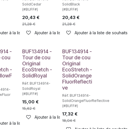
SolidCedar
SolidBlack
(#BUFF#)
(#BUFF#)
20,43
€
20,43
€
21,28
€
21,28
€
haits
uter à la liste de souhaits
Ajouter à la liste de souhaits
Ajouter à la liste de souhaits
914 -
BUF134914 -
BUF134914 -
e cou
Tour de cou
Tour de cou
l
Original
Original
tch -
EcoStretch -
EcoStretch -
llowF
SolidRoyal
SolidOrange
FluorReflecti
Réf. BUF134914-
ve
SolidRoyal
34914-
(#BUFF#)
wFluor
Réf. BUF134914-
SolidOrangeFluorReflective
15,00
€
(#BUFF#)
15,62
€
17,32
€
Ajouter à la liste de souhaits
18,04
€
uter à la liste de souhaits