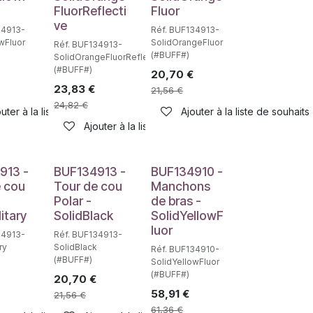
FluorReflecti
Fluor
ve
34913-
Réf. BUF134913-
wFluor
SolidOrangeFluor
Réf. BUF134913-
(#BUFF#)
SolidOrangeFluorReflective
(#BUFF#)
20,70
€
23,83
€
21,56
€
24,82
€
uter à la liste de souhaits
Ajouter à la liste de souhaits
haits
Ajouter à la liste de souhaits
913 -
BUF134913 -
BUF134910 -
e cou
Tour de cou
Manchons
Polar -
de bras -
itary
SolidBlack
SolidYellowF
luor
34913-
Réf. BUF134913-
ry
SolidBlack
Réf. BUF134910-
(#BUFF#)
SolidYellowFluor
(#BUFF#)
20,70
€
58,91
€
21,56
€
61,36
€