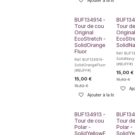
Ajouter à la liste de sou
BUF134914 -
BUF134
Tour de cou
Tour d
Original
Origina
EcoStretch -
EcoStre
SolidOrange
SolidN
Fluor
Réf. BUF1
SolidNavy
Réf. BUF134914-
(#BUFF#)
SolidOrangeFluor
(#BUFF#)
15,00
€
15,00
€
15,62
€
15,62
€
Ajo
Ajouter à la liste de sou
BUF134913 -
BUF134
Tour de cou
Tour d
Polar -
Polar -
SolidYellowF
SolidYe