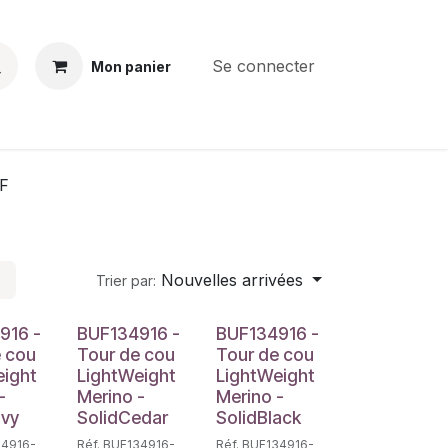
Se connecter
Mon panier
BS
CONTACT
E-PARTS
SERVICES
Jobs
F
Nouvelles arrivées
Trier par:
916 -
BUF134916 -
BUF134916 -
e cou
Tour de cou
Tour de cou
eight
LightWeight
LightWeight
-
Merino -
Merino -
avy
SolidCedar
SolidBlack
34916-
Réf. BUF134916-
Réf. BUF134916-