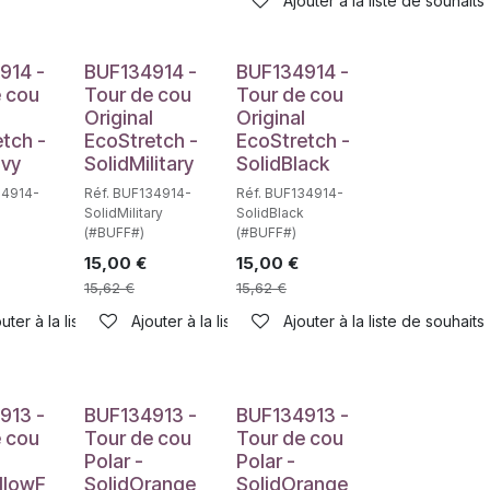
haits
Ajouter à la liste de souhaits
914 -
BUF134914 -
BUF134914 -
e cou
Tour de cou
Tour de cou
l
Original
Original
tch -
EcoStretch -
EcoStretch -
avy
SolidMilitary
SolidBlack
34914-
Réf. BUF134914-
Réf. BUF134914-
SolidMilitary
SolidBlack
(#BUFF#)
(#BUFF#)
15,00
€
15,00
€
15,62
€
15,62
€
uter à la liste de souhaits
Ajouter à la liste de souhaits
Ajouter à la liste de souhaits
haits
913 -
BUF134913 -
BUF134913 -
e cou
Tour de cou
Tour de cou
Polar -
Polar -
llowF
SolidOrange
SolidOrange