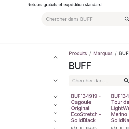
Retours gratuits et expédition standard
ROMOTIONS
NOS ARTICLES
LA SOCIÉTÉ
JO
Produits
Marques
BUF
BUFF
BUF134919 -
BUF134
Cagoule
Tour d
Original
LightW
EcoStretch -
Merino 
SolidBlack
SolidN
Réf. BUF134919-
Réf. BUF1