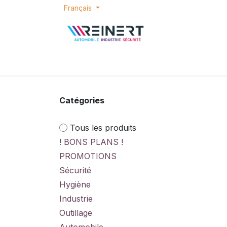
Se rendre au contenu
Français
ACCUEIL
E-SHOP
BONS PLANS
P
Catégories
Tous les produits
! BONS PLANS !
PROMOTIONS
Sécurité
Hygiène
Industrie
Outillage