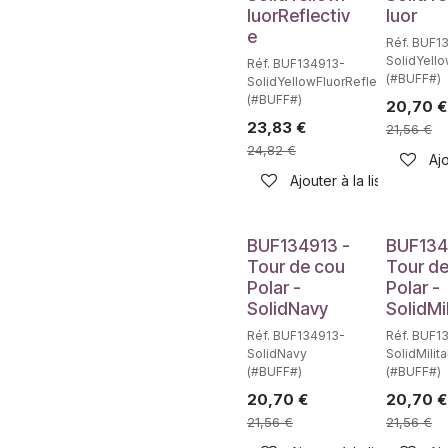
luorReflectiv
luor
e
Réf. BUF1
SolidYello
Réf. BUF134913-
(#BUFF#)
SolidYellowFluorReflective
(#BUFF#)
20,70
€
23,83
€
21,56
€
24,82
€
Ajo
Ajouter à la liste de sou
BUF134913 -
BUF134
Tour de cou
Tour d
Polar -
Polar -
SolidNavy
SolidMil
Réf. BUF134913-
Réf. BUF1
SolidNavy
SolidMilita
(#BUFF#)
(#BUFF#)
20,70
€
20,70
€
21,56
€
21,56
€