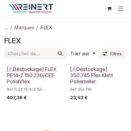
Se rendre au contenu
...
Marques
FLEX
FLEX
Trier par
Filtres
Déstockage
Déstockage
[⚠Déstockage] FLEX
[⚠Déstockage]
PE14-2 150 230/CEE
350.745 Flex Klett
Polishflex
Polierteller
Réf. FLEX PE14-2 150
Réf. 350.745
407,38
€
23,53
€