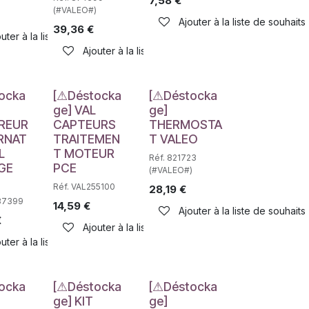
7,58
€
(#VALEO#)
Ajouter à la liste de souhaits
39,36
€
haits
uter à la liste de souhaits
Ajouter à la liste de souhaits
e
Déstockage
Déstockage
ocka
[⚠Déstocka
[⚠Déstocka
ge] VAL
ge]
REUR
CAPTEURS
THERMOSTA
RNAT
TRAITEMEN
T VALEO
L
T MOTEUR
Réf. 821723
GE
PCE
(#VALEO#)
Réf. VAL255100
28,19
€
haits
37399
14,59
€
Ajouter à la liste de souhaits
€
Ajouter à la liste de souhaits
uter à la liste de souhaits
e
Déstockage
Déstockage
ocka
[⚠Déstocka
[⚠Déstocka
ge] KIT
ge]