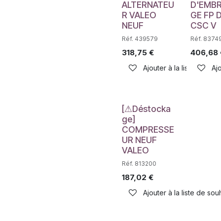
ALTERNATEU
D'EMB
R VALEO
GE FP 
NEUF
CSC V
Réf. 439579
Réf. 8374
318,75
€
406,68
Ajouter à la liste de sou
Ajo
Déstockage
[⚠Déstocka
ge]
COMPRESSE
UR NEUF
VALEO
Réf. 813200
187,02
€
Ajouter à la liste de sou