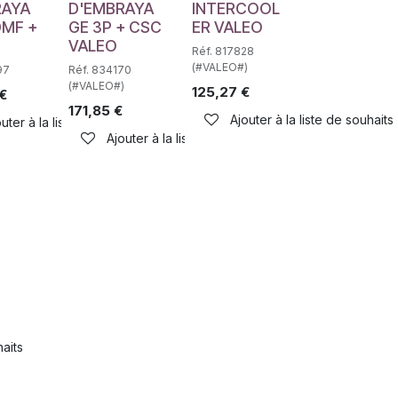
RAYA
D'EMBRAYA
INTERCOOL
DMF +
GE 3P + CSC
ER VALEO
VALEO
Réf. 817828
(#VALEO#)
97
Réf. 834170
(#VALEO#)
125,27
€
€
171,85
€
Ajouter à la liste de souhaits
haits
uter à la liste de souhaits
Ajouter à la liste de souhaits
haits