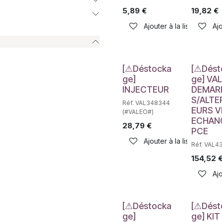
5,89
€
19,82
€
Ajouter à la liste de sou
Ajo
Déstockage
Déstockag
[⚠Déstocka
[⚠Dést
ge]
ge] VAL
INJECTEUR
DEMAR
S/ALTE
Réf. VAL348344
EURS V
(#VALEO#)
ECHAN
28,79
€
PCE
Ajouter à la liste de sou
Réf. VAL4
154,52
Ajo
Déstockage
Déstockag
[⚠Déstocka
[⚠Dést
ge]
ge] KIT