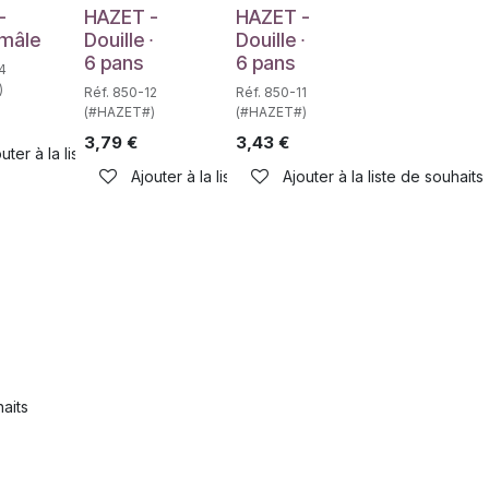
e
Déstockage
Déstockage
-
HAZET -
HAZET -
 mâle
Douille ∙
Douille ∙
6 pans
6 pans
4
)
Réf. 850-12
Réf. 850-11
(#HAZET#)
(#HAZET#)
3,79
€
3,43
€
uter à la liste de souhaits
haits
Ajouter à la liste de souhaits
Ajouter à la liste de souhaits
haits