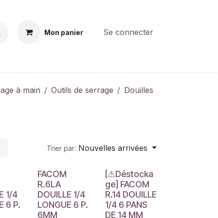
Se connecter
Mon panier
BS
CONTACT
E-PARTS
SERVICES
Jobs
llage à main
Outils de serrage
Douilles
Nouvelles arrivées
Trier par:
Déstockage
FACOM
[⚠Déstocka
R.6LA
ge] FACOM
E 1/4
DOUILLE 1/4
R.14 DOUILLE
 6 P.
LONGUE 6 P.
1/4 6 PANS
6MM
DE 14 MM