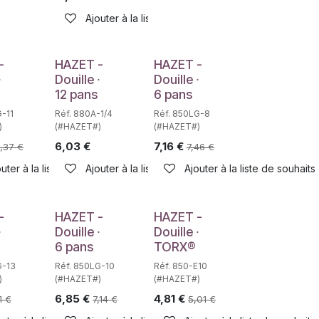
Ajouter à la liste de souhaits
Déstockage
-
HAZET -
HAZET -
∙
Douille ∙
Douille ∙
12 pans
6 pans
G-11
Réf. 880A-1/4
Réf. 850LG-8
)
(#HAZET#)
(#HAZET#)
6,03
€
7,16
€
,37
€
7,46
€
uter à la liste de souhaits
Ajouter à la liste de souhaits
Ajouter à la liste de souhaits
haits
-
HAZET -
HAZET -
∙
Douille ∙
Douille ∙
6 pans
TORX®
G-13
Réf. 850LG-10
Réf. 850-E10
)
(#HAZET#)
(#HAZET#)
6,85
€
4,81
€
1
€
7,14
€
5,01
€