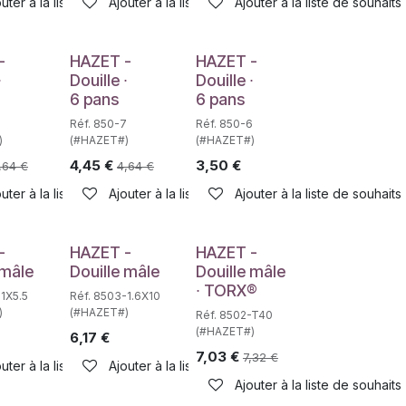
haits
uter à la liste de souhaits
Ajouter à la liste de souhaits
Ajouter à la liste de souhaits
Déstockage
-
HAZET -
HAZET -
∙
Douille ∙
Douille ∙
6 pans
6 pans
8
Réf. 850-7
Réf. 850-6
)
(#HAZET#)
(#HAZET#)
4,45
€
3,50
€
,64
€
4,64
€
haits
uter à la liste de souhaits
Ajouter à la liste de souhaits
Ajouter à la liste de souhaits
e
Déstockage
-
HAZET -
HAZET -
 mâle
Douille mâle
Douille mâle
∙ TORX®
1X5.5
Réf. 8503-1.6X10
)
(#HAZET#)
Réf. 8502-T40
(#HAZET#)
6,17
€
7,03
€
7,32
€
uter à la liste de souhaits
Ajouter à la liste de souhaits
haits
Ajouter à la liste de souhaits