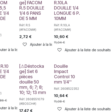
e
Déstockage
COM
ge] FACOM
R.10LA
.5,5
R.5 DOUILLE
DOUILLE 1/4
E 1/4
1/4 6 PANS
LONGUE 6 P.
 DE
DE 5 MM
10MM
Réf. R.5
Réf. R.10LA
(#FACOM#)
(#FACOM#)
)
2,72
€
10,60
€
haits
11,04
€
Ajouter à la liste de souhaits
uter à la liste de souhaits
Ajouter à la liste de souhaits
Déstockage
R.10
[⚠Déstocka
Douille
E 1/4
ge] Set 6
Impact
 DE
pièces
Control 10
douille 50
mm 1/4''
mm, 6; 7; 8;
Réf. 2608522352
10; 12; 13 mm
)
10,64
€
Réf. 2608551079
,86
€
11,08
€
haits
(#BOSCH#)
uter à la liste de souhaits
Ajouter à la liste de souhaits
17,47
€