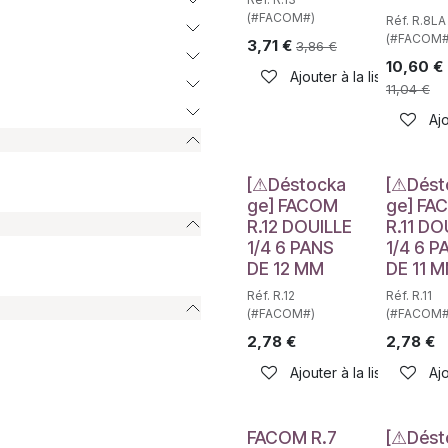
(#FACOM#)
Réf. R.8LA
(#FACOM#
3,71
€
3,86
€
10,60
€
Ajouter à la liste de sou
11,04
€
Ajo
Déstockage
Déstockag
[⚠Déstocka
[⚠Dést
ge] FACOM
ge] FA
R.12 DOUILLE
R.11 DO
1/4 6 PANS
1/4 6 P
DE 12 MM
DE 11 
Réf. R.12
Réf. R.11
(#FACOM#)
(#FACOM#
2,78
€
2,78
€
Ajouter à la liste de sou
Ajo
FACOM R.7
[⚠Dést