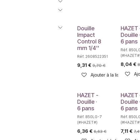
Douille
HAZET 
Impact
Douille 
Control 8
6 pans
mm 1/4''
Réf. 850L
(#HAZET#
Réf. 2608522351
8,04
€
8
9,31
€
9,70
€
Ajo
Ajouter à la liste de sou
HAZET -
HAZET 
Douille ∙
Douille 
6 pans
6 pans
Réf. 850LG-7
Réf. 850L
(#HAZET#)
(#HAZET#
6,36
€
7,11
€
6,63
€
7,4