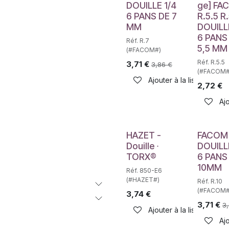
Déstockag
DOUILLE 1/4
ge] FA
6 PANS DE 7
R.5.5 R
MM
DOUILL
6 PANS
Réf. R.7
5,5 MM
(#FACOM#)
Réf. R.5.5
3,71
€
3,86
€
(#FACOM#
Ajouter à la liste de sou
2,72
€
Ajo
Déstockage
HAZET -
FACOM 
Douille ∙
DOUILL
TORX®
6 PANS
10MM
Réf. 850-E6
(#HAZET#)
Réf. R.10
(#FACOM#
3,74
€
3,71
€
3
Ajouter à la liste de sou
Ajo