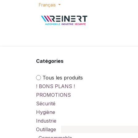
Se rendre au contenu
Français
ACCUEIL
E-SHOP
BONS PLANS
P
Catégories
Tous les produits
! BONS PLANS !
PROMOTIONS
Sécurité
Hygiène
Industrie
Outillage