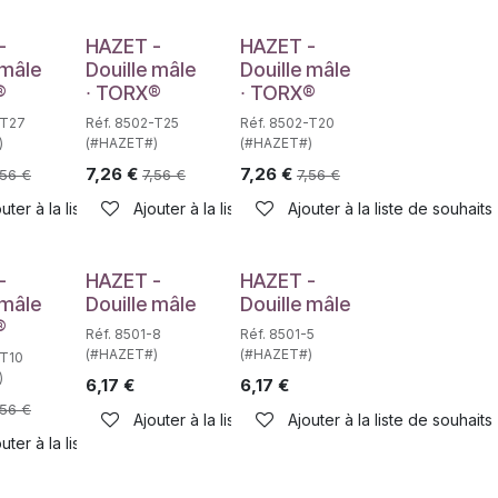
-
HAZET -
HAZET -
 mâle
Douille mâle
Douille mâle
®
∙ TORX®
∙ TORX®
-T27
Réf. 8502-T25
Réf. 8502-T20
)
(#HAZET#)
(#HAZET#)
7,26
€
7,26
€
,56
€
7,56
€
7,56
€
haits
uter à la liste de souhaits
Ajouter à la liste de souhaits
Ajouter à la liste de souhaits
Déstockage
Déstockage
-
HAZET -
HAZET -
 mâle
Douille mâle
Douille mâle
®
Réf. 8501-8
Réf. 8501-5
(#HAZET#)
(#HAZET#)
-T10
)
6,17
€
6,17
€
,56
€
Ajouter à la liste de souhaits
Ajouter à la liste de souhaits
haits
uter à la liste de souhaits