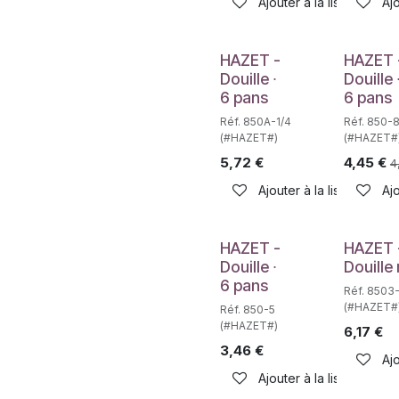
Ajouter à la liste de sou
Ajo
Déstockage
HAZET -
HAZET 
Douille ∙
Douille 
6 pans
6 pans
Réf. 850A-1/4
Réf. 850-
(#HAZET#)
(#HAZET#
5,72
€
4,45
€
4
Ajouter à la liste de sou
Ajo
Déstockage
Déstockag
HAZET -
HAZET 
Douille ∙
Douille
6 pans
Réf. 8503-
(#HAZET#
Réf. 850-5
(#HAZET#)
6,17
€
3,46
€
Ajo
Ajouter à la liste de sou