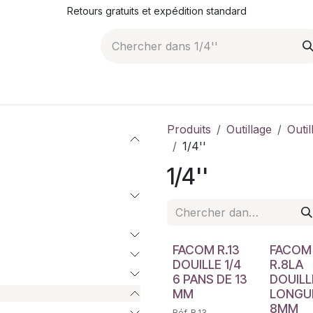
Retours gratuits et expédition standard
ROMOTIONS
NOS ARTICLES
LA SOCIÉTÉ
JO
Produits
Outillage
Outi
1/4''
1/4''
FACOM R.13
FACOM
DOUILLE 1/4
R.8LA
6 PANS DE 13
DOUILL
MM
LONGUE
8MM
Réf. R.13