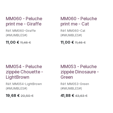
MM060 - Peluche
MM060 - Peluche
print me - Giraffe
print me - Cat
Réf. MM060-Giraffe
Réf. MM060-Cat
(#MUMBLES#)
(#MUMBLES#)
11,00
€
11,00
€
11,46
€
11,46
€
MM054 - Peluche
MM053 - Peluche
zippée Chouette -
zippée Dinosaure -
LightBrown
Green
Réf. MM054-LightBrown
Réf. MM053-Green
(#MUMBLES#)
(#MUMBLES#)
19,68
€
41,88
€
20,50
€
43,63
€