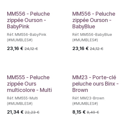
MM556 - Peluche
MM556 - Peluche
zippée Ourson -
zippée Ourson -
BabyPink
BabyBlue
Réf. MM556-BabyPink
Réf. MM556-BabyBlue
(#MUMBLES#)
(#MUMBLES#)
23,16
€
23,16
€
24,12
€
24,12
€
MM555 - Peluche
MM23 - Porte-clé
zippée Ours
peluche ours Binx -
multicolore - Multi
Brown
Réf. MM555-Multi
Réf. MM23-Brown
(#MUMBLES#)
(#MUMBLES#)
21,34
€
8,15
€
22,23
€
8,49
€