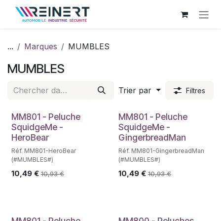
Se rendre au contenu
...
Marques
MUMBLES
MUMBLES
Trier par
Filtres
MM801 - Peluche
MM801 - Peluche
SquidgeMe -
SquidgeMe -
HeroBear
GingerbreadMan
Réf. MM801-HeroBear
Réf. MM801-GingerbreadMan
(#MUMBLES#)
(#MUMBLES#)
10,49
€
10,49
€
10,93
€
10,93
€
MM801 - Peluche
MM800 - Peluches