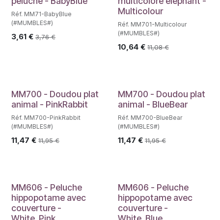
peluche - BabyBlue
multicolore éléphant -
Multicolour
Réf. MM71-BabyBlue
(#MUMBLES#)
Réf. MM701-Multicolour
(#MUMBLES#)
3,61
€
3,76
€
10,64
€
11,08
€
MM700 - Doudou plat
MM700 - Doudou plat
animal - PinkRabbit
animal - BlueBear
Réf. MM700-PinkRabbit
Réf. MM700-BlueBear
(#MUMBLES#)
(#MUMBLES#)
11,47
€
11,47
€
11,95
€
11,95
€
MM606 - Peluche
MM606 - Peluche
hippopotame avec
hippopotame avec
couverture -
couverture -
White_Pink
White_Blue