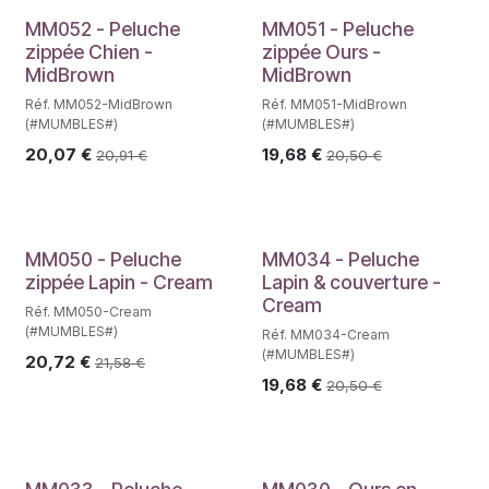
MM052 - Peluche
MM051 - Peluche
zippée Chien -
zippée Ours -
MidBrown
MidBrown
Réf. MM052-MidBrown
Réf. MM051-MidBrown
(#MUMBLES#)
(#MUMBLES#)
20,07
€
19,68
€
20,91
€
20,50
€
MM050 - Peluche
MM034 - Peluche
zippée Lapin - Cream
Lapin & couverture -
Cream
Réf. MM050-Cream
(#MUMBLES#)
Réf. MM034-Cream
(#MUMBLES#)
20,72
€
21,58
€
19,68
€
20,50
€