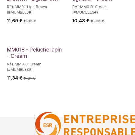
Réf. MM01-LightBrown
Réf. MM019-Cream
(#MUMBLES#)
(#MUMBLES#)
11,69
€
10,43
€
12,18
€
10,86
€
MM018 - Peluche lapin
- Cream
Réf. MM018-Cream
(#MUMBLES#)
11,34
€
11,81
€