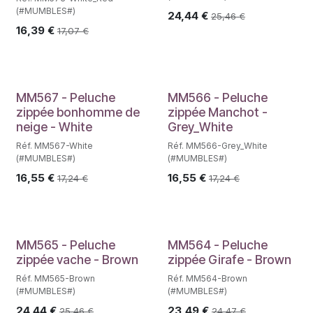
(#MUMBLES#)
24,44
€
25,46
€
16,39
€
17,07
€
MM567 - Peluche
MM566 - Peluche
zippée bonhomme de
zippée Manchot -
neige - White
Grey_White
Réf. MM567-White
Réf. MM566-Grey_White
(#MUMBLES#)
(#MUMBLES#)
16,55
€
16,55
€
17,24
€
17,24
€
MM565 - Peluche
MM564 - Peluche
zippée vache - Brown
zippée Girafe - Brown
Réf. MM565-Brown
Réf. MM564-Brown
(#MUMBLES#)
(#MUMBLES#)
24,44
€
23,49
€
25,46
€
24,47
€