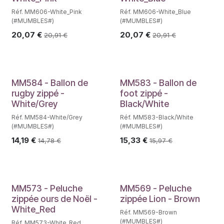
Réf. MM606-White_Pink
Réf. MM606-White_Blue
(#MUMBLES#)
(#MUMBLES#)
20,07
€
20,07
€
20,91
€
20,91
€
MM584 - Ballon de
MM583 - Ballon de
rugby zippé -
foot zippé -
White/Grey
Black/White
Réf. MM584-White/Grey
Réf. MM583-Black/White
(#MUMBLES#)
(#MUMBLES#)
14,19
€
15,33
€
14,78
€
15,97
€
MM573 - Peluche
MM569 - Peluche
zippée ours de Noël -
zippée Lion - Brown
White_Red
Réf. MM569-Brown
(#MUMBLES#)
Réf. MM573-White_Red