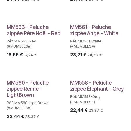
MM563 - Peluche
MM561 - Peluche
zippée Père Noël - Red
zippée Ange - White
Réf. MM563-Red
Réf. MM561-White
(#MUMBLES#)
(#MUMBLES#)
16,55
€
23,71
€
17,24
€
24,70
€
MM560 - Peluche
MM558 - Peluche
zippée Renne -
zippée Éléphant - Grey
LightBrown
Réf. MM558-Grey
(#MUMBLES#)
Réf. MM560-LightBrown
(#MUMBLES#)
22,44
€
23,37
€
22,44
€
23,37
€