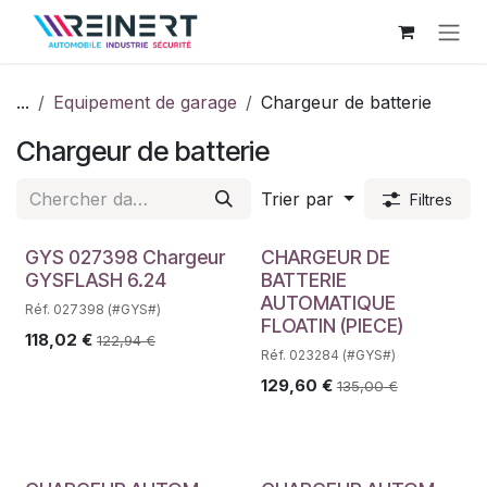
Se rendre au contenu
...
Equipement de garage
Chargeur de batterie
Chargeur de batterie
Trier par
Filtres
GYS 027398 Chargeur
CHARGEUR DE
GYSFLASH 6.24
BATTERIE
AUTOMATIQUE
Réf. 027398 (#GYS#)
FLOATIN (PIECE)
118,02
€
122,94
€
Réf. 023284 (#GYS#)
129,60
€
135,00
€