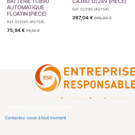
BATTERIE TCB90
CA360 12/24V (PIECE)
AUTOMATIQUE
Réf. 023185 (#GYS#)
FLOATIN (PIECE)
287,04
€
299,00
€
Réf. 023260 (#GYS#)
75,94
€
79,10
€
Comment pouvons nous aider ?
Contactez-nous à tout moment