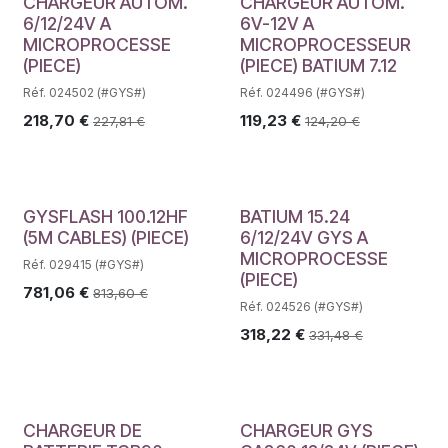
CHARGEUR AUTOM.
CHARGEUR AUTOM.
6/12/24V A
6V-12V A
MICROPROCESSE
MICROPROCESSEUR
(PIECE)
(PIECE) BATIUM 7.12
Réf. 024502 (#GYS#)
Réf. 024496 (#GYS#)
218,70
€
119,23
€
227,81
€
124,20
€
GYSFLASH 100.12HF
BATIUM 15.24
(5M CABLES) (PIECE)
6/12/24V GYS A
MICROPROCESSE
Réf. 029415 (#GYS#)
(PIECE)
781,06
€
813,60
€
Réf. 024526 (#GYS#)
318,22
€
331,48
€
CHARGEUR DE
CHARGEUR GYS