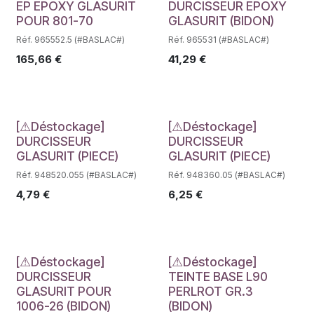
Déstockage
Déstockage
EP EPOXY GLASURIT
DURCISSEUR EPOXY
POUR 801-70
GLASURIT (BIDON)
Réf. 965552.5 (#BASLAC#)
Réf. 965531 (#BASLAC#)
165,66
€
41,29
€
Déstockage
Déstockage
[⚠Déstockage]
[⚠Déstockage]
DURCISSEUR
DURCISSEUR
GLASURIT (PIECE)
GLASURIT (PIECE)
Réf. 948520.055 (#BASLAC#)
Réf. 948360.05 (#BASLAC#)
4,79
€
6,25
€
Déstockage
Déstockage
[⚠Déstockage]
[⚠Déstockage]
DURCISSEUR
TEINTE BASE L90
GLASURIT POUR
PERLROT GR.3
1006-26 (BIDON)
(BIDON)