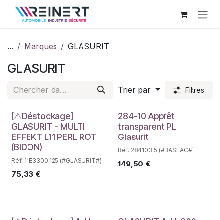
Se rendre au contenu
...
Marques
GLASURIT
GLASURIT
Trier par
Filtres
Déstockage
Déstockage
[⚠Déstockage]
284-10 Apprêt
GLASURIT - MULTI
transparent PL
EFFEKT L11 PERL ROT
Glasurit
(BIDON)
Réf. 284103.5 (#BASLAC#)
Réf. 11E3300.125 (#GLASURIT#)
149,50
€
75,33
€