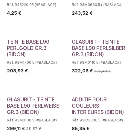
Réf. 948220.05 (#BASLAC#)
Réf. 93M3630.5 (#BASLAC#)
4,25
€
243,52
€
Déstockage
TEINTE BASE L90
GLASURIT - TEINTE
PERLGOLD GR.3
BASE L90 PERLSILBER
(BIDON)
GR.3 (BIDON)
Réf. 93M1760.5 (#BASLAC#)
Réf. 93M0110.5 (#BASLAC#)
208,93
€
322,06
€
335,48
€
Déstockage
GLASURIT - TEINTE
ADDITIF POUR
BASE L90 PERLWEISS
COULEURS
GR.3 (BIDON)
INTERIEURES (BIDON)
Réf. 93M0100.5 (#BASLAC#)
Réf. 93IC3300.5 (#BASLAC#)
299,11
€
85,35
€
311,57
€