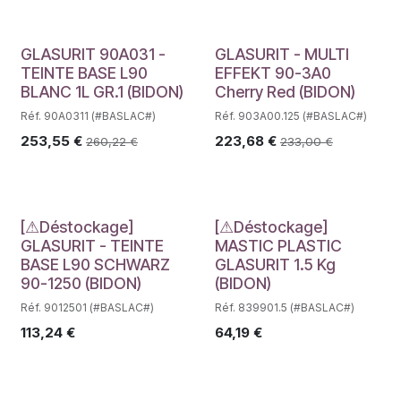
GLASURIT 90A031 -
GLASURIT - MULTI
TEINTE BASE L90
EFFEKT 90-3A0
BLANC 1L GR.1 (BIDON)
Cherry Red (BIDON)
Réf. 90A0311 (#BASLAC#)
Réf. 903A00.125 (#BASLAC#)
253,55
€
223,68
€
260,22
€
233,00
€
Déstockage
Déstockage
[⚠Déstockage]
[⚠Déstockage]
GLASURIT - TEINTE
MASTIC PLASTIC
BASE L90 SCHWARZ
GLASURIT 1.5 Kg
90-1250 (BIDON)
(BIDON)
Réf. 9012501 (#BASLAC#)
Réf. 839901.5 (#BASLAC#)
113,24
€
64,19
€