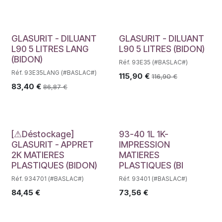
GLASURIT - DILUANT
GLASURIT - DILUANT
L90 5 LITRES LANG
L90 5 LITRES (BIDON)
(BIDON)
Réf. 93E35 (#BASLAC#)
Réf. 93E35LANG (#BASLAC#)
115,90
€
116,90
€
83,40
€
86,87
€
Déstockage
Déstockage
[⚠Déstockage]
93-40 1L 1K-
GLASURIT - APPRET
IMPRESSION
2K MATIERES
MATIERES
PLASTIQUES (BIDON)
PLASTIQUES (BI
Réf. 934701 (#BASLAC#)
Réf. 93401 (#BASLAC#)
84,45
€
73,56
€