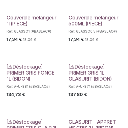
Couvercle melangeur
Couvercle melangeur
1l (PIECE)
500ML (PIECE)
Réf. GLASSO1 (#BASLAC#)
Réf. GLASSO0.5 (#BASLAC#)
17,34
€
17,34
€
18,06
€
18,06
€
Déstockage
Déstockage
[⚠Déstockage]
[⚠Déstockage]
PRIMER GRIS FONCE
PRIMER GRIS 1L
1L (BIDON)
GLASURIT (BIDON)
Réf. A-U-881 (#BASLAC#)
Réf. A-U-871 (#BASLAC#)
134,73
€
137,80
€
Déstockage
[⚠Déstockage]
GLASURIT - APPRET
PRIMER GRIS CLAIR 1L
HS GRIS 3L (BIDON)