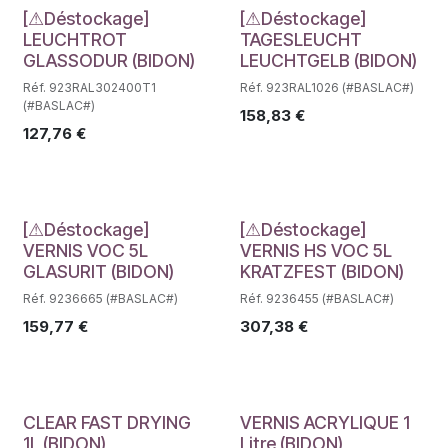
Déstockage
Déstockage
[⚠Déstockage]
[⚠Déstockage]
LEUCHTROT
TAGESLEUCHT
GLASSODUR (BIDON)
LEUCHTGELB (BIDON)
Réf. 923RAL302400T1
Réf. 923RAL1026 (#BASLAC#)
(#BASLAC#)
158,83
€
127,76
€
Déstockage
Déstockage
[⚠Déstockage]
[⚠Déstockage]
VERNIS VOC 5L
VERNIS HS VOC 5L
GLASURIT (BIDON)
KRATZFEST (BIDON)
Réf. 9236665 (#BASLAC#)
Réf. 9236455 (#BASLAC#)
159,77
€
307,38
€
Déstockage
Déstockage
CLEAR FAST DRYING
VERNIS ACRYLIQUE 1
1L (BIDON)
Litre (BIDON)