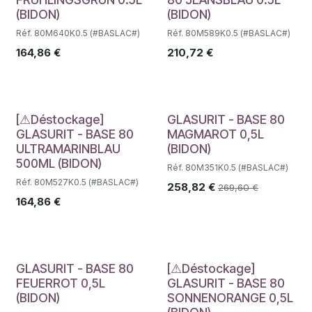
(BIDON)
(BIDON)
Réf. 80M640K0.5 (#BASLAC#)
Réf. 80M589K0.5 (#BASLAC#)
164,86
€
210,72
€
Déstockage
[⚠Déstockage]
GLASURIT - BASE 80
GLASURIT - BASE 80
MAGMAROT 0,5L
ULTRAMARINBLAU
(BIDON)
500ML (BIDON)
Réf. 80M351K0.5 (#BASLAC#)
Réf. 80M527K0.5 (#BASLAC#)
258,82
€
269,60
€
164,86
€
Déstockage
GLASURIT - BASE 80
[⚠Déstockage]
FEUERROT 0,5L
GLASURIT - BASE 80
(BIDON)
SONNENORANGE 0,5L