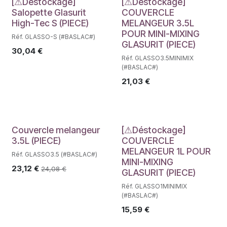
Déstockage
Déstockage
[⚠Déstockage]
[⚠Déstockage]
Salopette Glasurit
COUVERCLE
High-Tec S (PIECE)
MELANGEUR 3.5L
POUR MINI-MIXING
Réf. GLASSO-S (#BASLAC#)
GLASURIT (PIECE)
30,04
€
Réf. GLASSO3.5MINIMIX
(#BASLAC#)
21,03
€
Déstockage
Couvercle melangeur
[⚠Déstockage]
3.5L (PIECE)
COUVERCLE
MELANGEUR 1L POUR
Réf. GLASSO3.5 (#BASLAC#)
MINI-MIXING
23,12
€
24,08
€
GLASURIT (PIECE)
Réf. GLASSO1MINIMIX
(#BASLAC#)
15,59
€