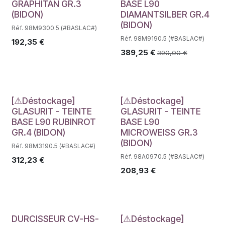
Déstockage
GRAPHITAN GR.3
BASE L90
(BIDON)
DIAMANTSILBER GR.4
(BIDON)
Réf. 98M9300.5 (#BASLAC#)
Réf. 98M9190.5 (#BASLAC#)
192,35
€
389,25
€
390,00
€
Déstockage
Déstockage
[⚠Déstockage]
[⚠Déstockage]
GLASURIT - TEINTE
GLASURIT - TEINTE
BASE L90 RUBINROT
BASE L90
GR.4 (BIDON)
MICROWEISS GR.3
(BIDON)
Réf. 98M3190.5 (#BASLAC#)
Réf. 98A0970.5 (#BASLAC#)
312,23
€
208,93
€
DURCISSEUR CV-HS-
[⚠Déstockage]