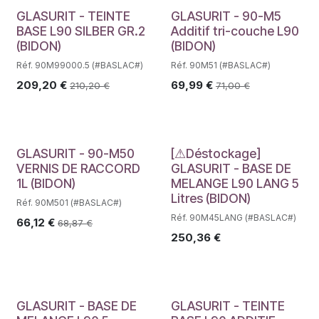
GLASURIT - TEINTE
GLASURIT - 90-M5
BASE L90 SILBER GR.2
Additif tri-couche L90
(BIDON)
(BIDON)
Réf. 90M99000.5 (#BASLAC#)
Réf. 90M51 (#BASLAC#)
209,20
€
69,99
€
210,20
€
71,00
€
Déstockage
GLASURIT - 90-M50
[⚠Déstockage]
VERNIS DE RACCORD
GLASURIT - BASE DE
1L (BIDON)
MELANGE L90 LANG 5
Litres (BIDON)
Réf. 90M501 (#BASLAC#)
Réf. 90M45LANG (#BASLAC#)
66,12
€
68,87
€
250,36
€
GLASURIT - BASE DE
GLASURIT - TEINTE