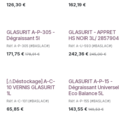
126,30
€
162,19
€
GLASURIT A-P-305 -
GLASURIT - APPRET
Dégraissant 5l
HS NOIR 3L/ 2857904
Réf. A-P-305 (#BASLAC#)
Réf. A-U-593 (#BASLAC#)
171,75
€
242,36
€
178,91
€
245,00
€
Déstockage
[⚠Déstockage] A-C-
GLASURIT A-P-15 -
10 VERNIS GLASURIT
Dégraissant Universel
1L
Eco Balance 5L
Réf. A-C-101 (#BASLAC#)
Réf. A-P-155 (#BASLAC#)
65,85
€
143,55
€
149,53
€