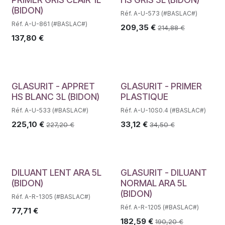
(BIDON)
Réf. A-U-573 (#BASLAC#)
Réf. A-U-861 (#BASLAC#)
209,35
€
214,88
€
137,80
€
GLASURIT - APPRET
GLASURIT - PRIMER
HS BLANC 3L (BIDON)
PLASTIQUE
Réf. A-U-533 (#BASLAC#)
Réf. A-U-10S0.4 (#BASLAC#)
225,10
€
33,12
€
227,20
€
34,50
€
Déstockage
DILUANT LENT ARA 5L
GLASURIT - DILUANT
(BIDON)
NORMAL ARA 5L
(BIDON)
Réf. A-R-1305 (#BASLAC#)
Réf. A-R-1205 (#BASLAC#)
77,71
€
182,59
€
190,20
€