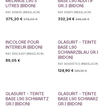
MELANGE L90 5
BASE L90 ADDITIF
LITRES (BIDON)
GR.3 (BIDON)
Réf. 90M45 (#BASLAC#)
Réf. 90M11 (#BASLAC#)
375,20
€
332,24
€
378,00
€
346,08
€
Déstockage
INCOLORE POUR
GLASURIT - TEINTE
INTERIEUR (BIDON)
BASE L90
SCHWARZBLAU GR.1
Réf. 90IC4401 (#BASLAC#)
(BIDON)
89,05
€
Réf. 90A9970.5 (#BASLAC#)
124,90
€
130,10
€
GLASURIT - TEINTE
GLASURIT - TEINTE
BASE L90 SCHWARTZ
BASE L90 SCHWARZ
GR.1 (BIDON)
GR.1 (BIDON)