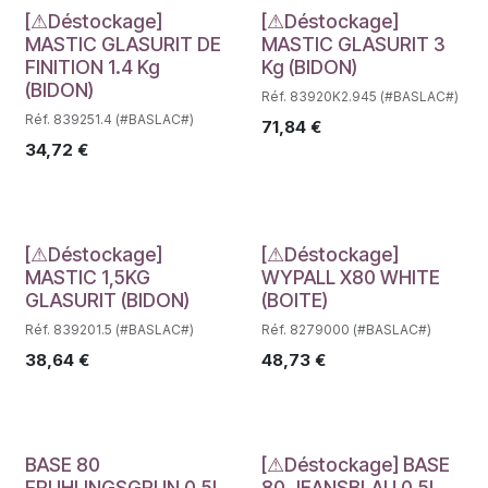
Déstockage
Déstockage
[⚠Déstockage]
[⚠Déstockage]
MASTIC GLASURIT DE
MASTIC GLASURIT 3
FINITION 1.4 Kg
Kg (BIDON)
(BIDON)
Réf. 83920K2.945 (#BASLAC#)
Réf. 839251.4 (#BASLAC#)
71,84
€
34,72
€
Déstockage
Déstockage
[⚠Déstockage]
[⚠Déstockage]
MASTIC 1,5KG
WYPALL X80 WHITE
GLASURIT (BIDON)
(BOITE)
Réf. 839201.5 (#BASLAC#)
Réf. 8279000 (#BASLAC#)
38,64
€
48,73
€
Déstockage
Déstockage
BASE 80
[⚠Déstockage] BASE
FRUHLINGSGRUN 0.5L
80 JEANSBLAU 0.5L