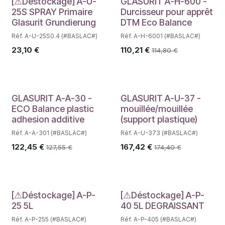
Déstockage
[⚠Déstockage] A-U-
GLASURIT A-H-600 -
25S SPRAY Primaire
Durcisseur pour apprêt
Glasurit Grundierung
DTM Eco Balance
Réf. A-U-25S0.4 (#BASLAC#)
Réf. A-H-6001 (#BASLAC#)
23,10
€
110,21
€
114,80
€
GLASURIT A-A-30 -
GLASURIT A-U-37 -
ECO Balance plastic
mouillée/mouillée
adhesion additive
(support plastique)
Réf. A-A-301 (#BASLAC#)
Réf. A-U-373 (#BASLAC#)
122,45
€
167,42
€
127,55
€
174,40
€
Déstockage
Déstockage
[⚠Déstockage] A-P-
[⚠Déstockage] A-P-
25 5L
40 5L DEGRAISSANT
Réf. A-P-255 (#BASLAC#)
Réf. A-P-405 (#BASLAC#)