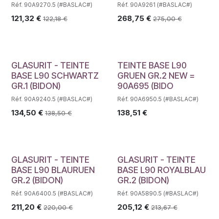
Réf. 90A9270.5 (#BASLAC#)
Réf. 90A9261 (#BASLAC#)
121,32
€
268,75
€
122,18
€
275,00
€
Déstockage
GLASURIT - TEINTE
TEINTE BASE L90
BASE L90 SCHWARTZ
GRUEN GR.2 NEW =
GR.1 (BIDON)
90A695 (BIDO
Réf. 90A9240.5 (#BASLAC#)
Réf. 90A6950.5 (#BASLAC#)
134,50
€
138,51
€
138,50
€
GLASURIT - TEINTE
GLASURIT - TEINTE
BASE L90 BLAURUEN
BASE L90 ROYALBLAU
GR.2 (BIDON)
GR.2 (BIDON)
Réf. 90A6400.5 (#BASLAC#)
Réf. 90A5890.5 (#BASLAC#)
211,20
€
205,12
€
220,00
€
213,67
€