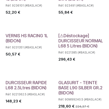
Réf. 9236101 (#BASLAC#)
Réf. 923491 (#BASLAC#)
52,20
€
55,84
€
Déstockage
Déstockage
VERNIS HS RACING 1L
[⚠Déstockage]
(BIDON)
DURCISSEUR NORMAL
L68 5 Litres (BIDON)
Réf. 9231351 (#BASLAC#)
Réf. 9221385 (#BASLAC#)
50,57
€
296,43
€
Déstockage
DURCISSEUR RAPIDE
GLASURIT - TEINTE
L68 2.5Ltres (BIDON)
BASE L90 SILBER GR.2
(BIDON)
Réf. 9221362.5 (#BASLAC#)
Réf. 90M99240.5 (#BASLAC#)
148,23
€
218,60
€
224,37
€