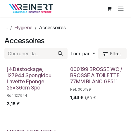
Se rendre au contenu
...
Hygiène
Accessoires
Accessoires
Trier par
Filtres
Déstockage
[⚠Déstockage]
000199 BROSSE WC /
127944 Spongidou
BROSSE A TOILETTE
Lavette Eponge
77MM BLANC GE511
25x36cm 3pc
Réf. 000199
Réf. 127944
1,44
€
1,50
€
3,18
€