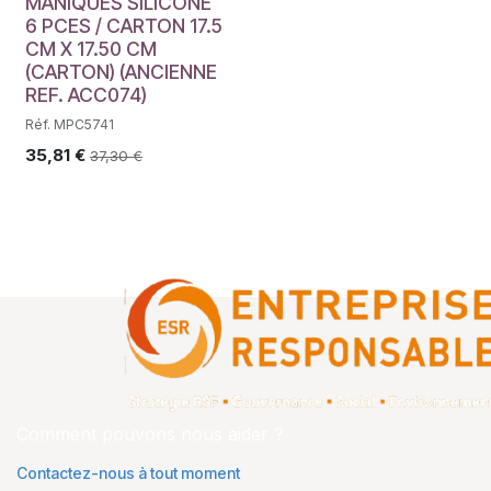
MANIQUES SILICONE
6 PCES / CARTON 17.5
CM X 17.50 CM
(CARTON) (ANCIENNE
REF. ACC074)
Réf. MPC5741
35,81
€
37,30
€
Comment pouvons nous aider ?
Contactez-nous à tout moment