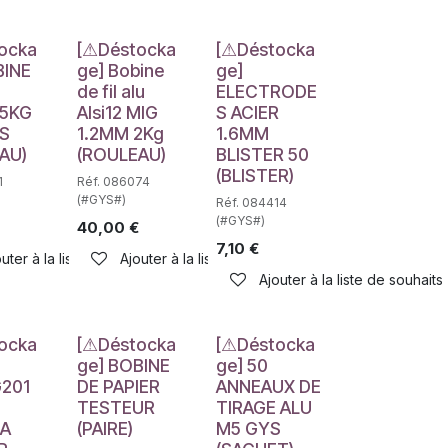
e
Déstockage
Déstockage
ocka
[⚠Déstocka
[⚠Déstocka
BINE
ge] Bobine
ge]
de fil alu
ELECTRODE
 5KG
Alsi12 MIG
S ACIER
S
1.2MM 2Kg
1.6MM
AU)
(ROULEAU)
BLISTER 50
(BLISTER)
1
Réf. 086074
(#GYS#)
Réf. 084414
(#GYS#)
40,00
€
7,10
€
uter à la liste de souhaits
Ajouter à la liste de souhaits
haits
Ajouter à la liste de souhaits
e
Déstockage
Déstockage
ocka
[⚠Déstocka
[⚠Déstocka
ge] BOBINE
ge] 50
201
DE PAPIER
ANNEAUX DE
TESTEUR
TIRAGE ALU
 A
(PAIRE)
M5 GYS