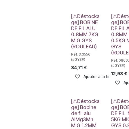
Déstockage
Déstockag
[⚠Déstocka
[⚠Dést
ge] BOBINE
ge] BO
DE FIL ALU
DE FIL 
0.8MM 7KG
0.8MM
MIG GYS
0.5KG 
(ROULEAU)
GYS
(ROULE
Réf. 3.3556
(#GYS#)
Réf. 0866
(#GYS#)
84,71
€
12,93
€
Ajouter à la liste de sou
Ajo
Déstockage
Déstockag
[⚠Déstocka
[⚠Dést
ge] Bobine
ge] BO
de fil alu
DE FIL 
AlMg3Mn
5KG MI
MIG 1.2MM
GYS 0