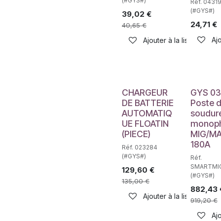
(#GYS#)
Réf. 0431
(#GYS#)
39,02
€
24,71
€
40,65
€
Ajo
Ajouter à la liste de sou
Déstockag
CHARGEUR
GYS 03
DE BATTERIE
Poste 
AUTOMATIQ
soudur
UE FLOATIN
monop
(PIECE)
MIG/M
180A
Réf. 023284
(#GYS#)
Réf.
SMARTMI
129,60
€
(#GYS#)
135,00
€
882,43
Ajouter à la liste de sou
919,20
€
Ajo