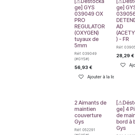
Déstockage
Déstockag
[⚠Déstocka
[⚠Dést
ge] GYS
ge] GY
039049 OX
03905
PRO
DETEN
REGULATOR
AD
(OXYGEN)
(ACETY
tuyaux de
) - FR
5mm
Réf. 0390
Réf. 039049
28,29
€
(#GYS#)
Ajo
56,93
€
Ajouter à la liste de sou
Déstockag
2 Aimants de
[⚠Dést
maintien
ge] 4 P
couverture
de main
Gys
bord à 
Gys
Réf. 052291