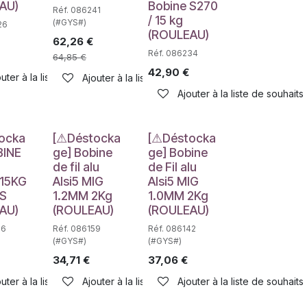
AU)
Bobine S270
Réf. 086241
/ 15 kg
(#GYS#)
26
(ROULEAU)
62,26
€
Réf. 086234
64,85
€
42,90
€
uter à la liste de souhaits
Ajouter à la liste de souhaits
haits
Ajouter à la liste de souhaits
e
Déstockage
Déstockage
ocka
[⚠Déstocka
[⚠Déstocka
BINE
ge] Bobine
ge] Bobine
de fil alu
de Fil alu
15KG
Alsi5 MIG
Alsi5 MIG
S
1.2MM 2Kg
1.0MM 2Kg
AU)
(ROULEAU)
(ROULEAU)
66
Réf. 086159
Réf. 086142
(#GYS#)
(#GYS#)
34,71
€
37,06
€
uter à la liste de souhaits
Ajouter à la liste de souhaits
Ajouter à la liste de souhaits
haits