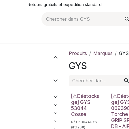
Retours gratuits et expédition standard
ROMOTIONS
NOS ARTICLES
LA SOCIÉTÉ
JO
Produits
Marques
GYS
GYS
Déstockage
Déstockag
[⚠Déstocka
[⚠Dést
ge] GYS
ge] GY
53044
06939
Cosse
Torche
GRIP S
Réf. 53044GYS
DB - AIR
(#GYS#)