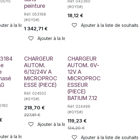
90GYS
Réf. 042360
peinture
(#GYS#)
Réf. 053168
18,12
€
(#GYS#)
uter à la liste de souhaits
Ajouter à la liste de souhaits
haits
1 342,71
€
Ajouter à la liste de souhaits
e
3184
CHARGEUR
CHARGEUR
de
AUTOM.
AUTOM. 6V-
e
6/12/24V A
12V A
hasé
MICROPROC
MICROPROC
AG
ESSE (PIECE)
ESSEUR
(PIECE)
Réf. 024502
BATIUM 7.12
(#GYS#)
G182
Réf. 024496
218,70
€
(#GYS#)
227,81
€
€
119,23
€
haits
Ajouter à la liste de souhaits
124,20
€
uter à la liste de souhaits
Ajouter à la liste de souhaits