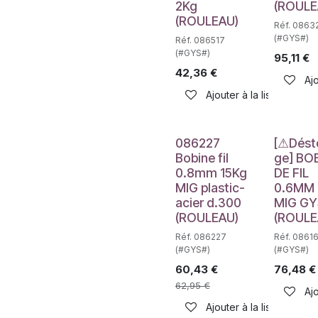
2Kg
(ROULE
(ROULEAU)
Réf. 0863
(#GYS#)
Réf. 086517
(#GYS#)
95,11
€
42,36
€
Ajo
Ajouter à la liste de sou
Déstockag
086227
[⚠Dést
Bobine fil
ge] BO
0.8mm 15Kg
DE FIL
MIG plastic-
0.6MM 
acier d.300
MIG GY
(ROULEAU)
(ROULE
Réf. 086227
Réf. 0861
(#GYS#)
(#GYS#)
60,43
€
76,48
€
62,95
€
Ajo
Ajouter à la liste de sou