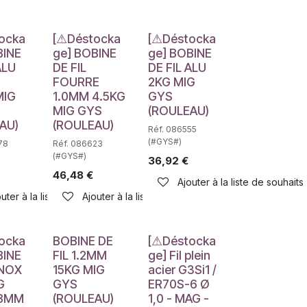
e
Déstockage
Déstockage
ocka
[⚠Déstocka
[⚠Déstocka
BINE
ge] BOBINE
ge] BOBINE
ALU
DE FIL
DE FIL ALU
FOURRE
2KG MIG
MIG
1.0MM 4.5KG
GYS
MIG GYS
(ROULEAU)
AU)
(ROULEAU)
Réf. 086555
(#GYS#)
78
Réf. 086623
(#GYS#)
36,92
€
46,48
€
haits
Ajouter à la liste de souhaits
uter à la liste de souhaits
Ajouter à la liste de souhaits
e
Déstockage
ocka
BOBINE DE
[⚠Déstocka
BINE
FIL 1.2MM
ge] Fil plein
INOX
15KG MIG
acier G3Si1 /
G
GYS
ER70S-6 Ø
.8MM
(ROULEAU)
1,0 - MAG -