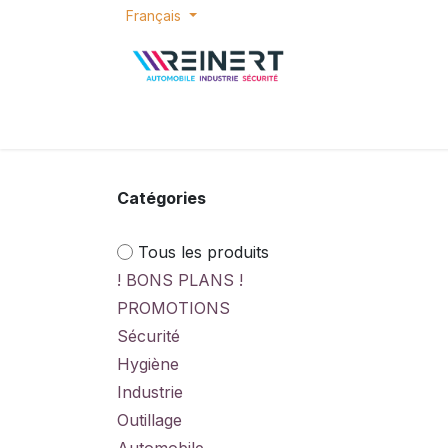
Se rendre au contenu
Français
ACCUEIL
E-SHOP
BONS PLANS
P
Catégories
Tous les produits
! BONS PLANS !
PROMOTIONS
Sécurité
Hygiène
Industrie
Outillage