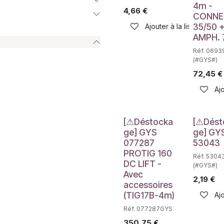
4m -
4,66
€
CONNE
35/50 
Ajouter à la liste de sou
AMPH. 
Réf. 0693
(#GYS#)
72,45
€
Ajo
Déstockage
Déstockag
[⚠Déstocka
[⚠Dést
ge] GYS
ge] GY
077287
53043
PROTIG 160
Réf. 5304
DC LIFT -
(#GYS#)
Avec
2,19
€
accessoires
(TIG17B-4m)
Ajo
Réf. 077287GYS
350,75
€