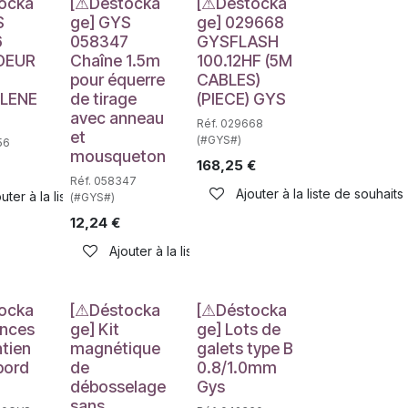
e
Déstockage
Déstockage
ocka
[⚠Déstocka
[⚠Déstocka
S
ge] GYS
ge] 029668
6
058347
GYSFLASH
DEUR
Chaîne 1.5m
100.12HF (5M
pour équerre
CABLES)
LENE
de tirage
(PIECE) GYS
avec anneau
Réf. 029668
et
(#GYS#)
56
mousqueton
168,25
€
Réf. 058347
Ajouter à la liste de souhaits
uter à la liste de souhaits
(#GYS#)
12,24
€
haits
Ajouter à la liste de souhaits
e
Déstockage
Déstockage
ocka
[⚠Déstocka
[⚠Déstocka
inces
ge] Kit
ge] Lots de
tien
magnétique
galets type B
bord
de
0.8/1.0mm
débosselage
Gys
sans