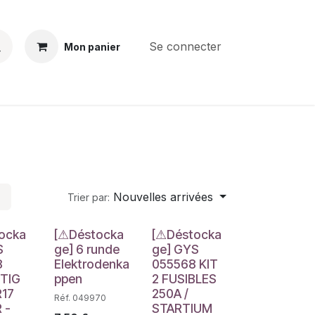
Se connecter
Mon panier
BS
CONTACT
E-PARTS
SERVICES
Jobs
Nouvelles arrivées
Trier par:
e
Déstockage
Déstockage
ocka
[⚠Déstocka
[⚠Déstocka
S
ge] 6 runde
ge] GYS
8
Elektrodenka
055568 KIT
 TIG
ppen
2 FUSIBLES
R17
250A /
Réf. 049970
 -
STARTIUM