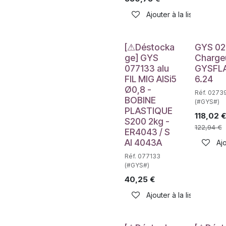
Ajouter à la liste de sou
Déstockage
[⚠Déstocka
GYS 0
ge] GYS
Charge
077133 alu
GYSFL
FIL MIG AlSi5
6.24
Ø0,8 -
Réf. 0273
BOBINE
(#GYS#)
PLASTIQUE
118,02
€
S200 2kg -
122,94
€
ER4043 / S
Al 4043A
Ajo
Réf. 077133
(#GYS#)
40,25
€
Ajouter à la liste de sou