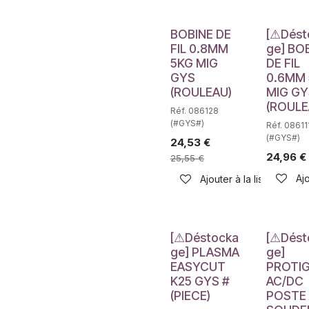
Déstockag
BOBINE DE
[⚠Dést
FIL 0.8MM
ge] BO
5KG MIG
DE FIL
GYS
0.6MM
(ROULEAU)
MIG GY
(ROULE
Réf. 086128
(#GYS#)
Réf. 08611
(#GYS#)
24,53
€
24,96
€
25,55
€
Ajo
Ajouter à la liste de sou
Déstockage
Déstockag
[⚠Déstocka
[⚠Dést
ge] PLASMA
ge]
EASYCUT
PROTIG
K25 GYS #
AC/DC
(PIECE)
POSTE