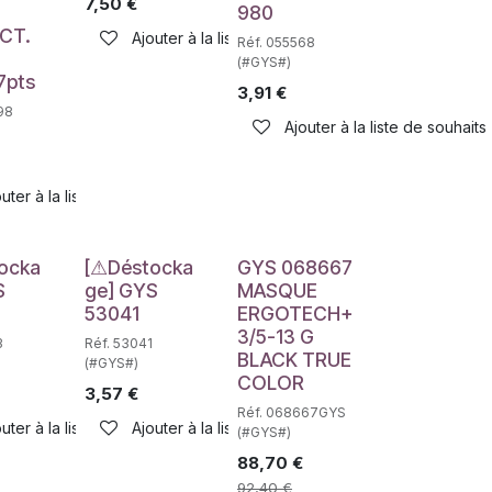
7,50
€
980
CT.
Ajouter à la liste de souhaits
Réf. 055568
+
haits
(#GYS#)
7pts
3,91
€
98
Ajouter à la liste de souhaits
uter à la liste de souhaits
e
Déstockage
ocka
[⚠Déstocka
GYS 068667
S
ge] GYS
MASQUE
53041
ERGOTECH+
3/5-13 G
3
Réf. 53041
BLACK TRUE
(#GYS#)
COLOR
3,57
€
Réf. 068667GYS
uter à la liste de souhaits
Ajouter à la liste de souhaits
(#GYS#)
88,70
€
92,40
€