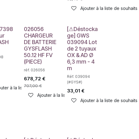
Ajouter à la liste de souhaits
haits
Déstockage
27398
026056
[⚠Déstocka
ur
CHARGEUR
ge] GWS
ASH
DE BATTERIE
039094 Lot
GYSFLASH
de 2 tuyaux
50.12 HF FV
OX & AD Ø
98
(PIECE)
6,3 mm - 4
m
réf. 026056
Réf. 039094
678,72
€
(#GYS#)
707,00
€
uter à la liste de souhaits
33,01
€
Ajouter à la liste de souhaits
Ajouter à la liste de souhaits
haits