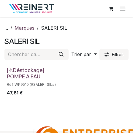
Se rendre au contenu
...
Marques
SALERI SIL
SALERI SIL
Trier par
Filtres
Déstockage
[⚠Déstockage]
POMPE A EAU
Réf. WP9510 (#SALERI_SIL#)
47,81
€