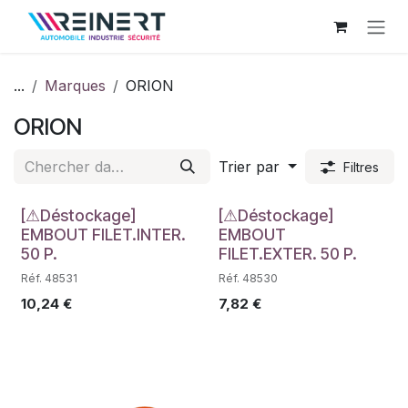
Se rendre au contenu
...
Marques
ORION
ORION
Trier par
Filtres
Déstockage
Déstockage
[⚠Déstockage]
[⚠Déstockage]
EMBOUT FILET.INTER.
EMBOUT
50 P.
FILET.EXTER. 50 P.
Réf. 48531
Réf. 48530
10,24
€
7,82
€