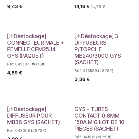
9,43
€
14,16
€
14,75
€
Déstockage
Déstockage
[⚠Déstockage]
[⚠Déstockage] 3
CONNECTEUR MALE +
DIFFUSEURS
FEMELLE CFM25.14
P/TORCHE
GYS (PAQUET)
MB240/300G GYS
(SACHET)
Réf. 045507 (#GYS#)
Réf. 043589 (#GYS#)
4,89
€
3,36
€
Déstockage
[⚠Déstockage]
GYS - TUBES
DIFFUSEUR POUR
CONTACT 0.8MM
MB36 GYS (SACHET)
150A MIG LOT DE 10
PIECES (SACHET)
Réf. 043008 (#GYS#)
Réf. 041912 (#GYS#)