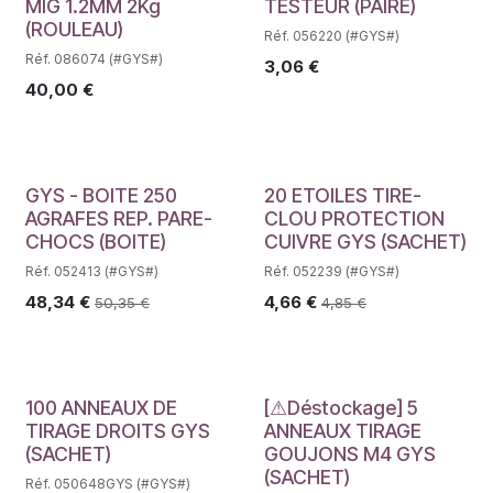
MIG 1.2MM 2Kg
TESTEUR (PAIRE)
(ROULEAU)
Réf. 056220 (#GYS#)
Réf. 086074 (#GYS#)
3,06
€
40,00
€
GYS - BOITE 250
20 ETOILES TIRE-
AGRAFES REP. PARE-
CLOU PROTECTION
CHOCS (BOITE)
CUIVRE GYS (SACHET)
Réf. 052413 (#GYS#)
Réf. 052239 (#GYS#)
48,34
€
4,66
€
50,35
€
4,85
€
Déstockage
100 ANNEAUX DE
[⚠Déstockage] 5
TIRAGE DROITS GYS
ANNEAUX TIRAGE
(SACHET)
GOUJONS M4 GYS
(SACHET)
Réf. 050648GYS (#GYS#)