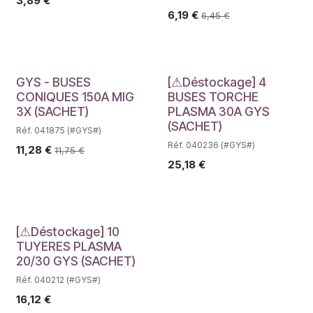
3,89
€
6,19
€
6,45
€
Déstockage
GYS - BUSES
[⚠Déstockage] 4
CONIQUES 150A MIG
BUSES TORCHE
3X (SACHET)
PLASMA 30A GYS
(SACHET)
Réf. 041875 (#GYS#)
Réf. 040236 (#GYS#)
11,28
€
11,75
€
25,18
€
Déstockage
[⚠Déstockage] 10
TUYERES PLASMA
20/30 GYS (SACHET)
Réf. 040212 (#GYS#)
16,12
€