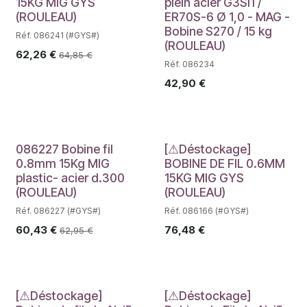
Déstockage
15KG MIG GYS
plein acier G3Si1 /
(ROULEAU)
ER70S-6 Ø 1,0 - MAG -
Bobine S270 / 15 kg
Réf. 086241 (#GYS#)
(ROULEAU)
62,26
€
64,85
€
Réf. 086234
42,90
€
Déstockage
086227 Bobine fil
[⚠Déstockage]
0.8mm 15Kg MIG
BOBINE DE FIL 0.6MM
plastic- acier d.300
15KG MIG GYS
(ROULEAU)
(ROULEAU)
Réf. 086227 (#GYS#)
Réf. 086166 (#GYS#)
60,43
€
76,48
€
62,95
€
[⚠Déstockage]
[⚠Déstockage]