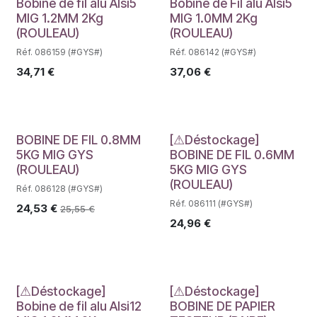
Déstockage
Déstockage
Bobine de fil alu Alsi5
Bobine de Fil alu Alsi5
MIG 1.2MM 2Kg
MIG 1.0MM 2Kg
(ROULEAU)
(ROULEAU)
Réf. 086159 (#GYS#)
Réf. 086142 (#GYS#)
34,71
€
37,06
€
Déstockage
BOBINE DE FIL 0.8MM
[⚠Déstockage]
5KG MIG GYS
BOBINE DE FIL 0.6MM
(ROULEAU)
5KG MIG GYS
(ROULEAU)
Réf. 086128 (#GYS#)
Réf. 086111 (#GYS#)
24,53
€
25,55
€
24,96
€
Déstockage
Déstockage
[⚠Déstockage]
[⚠Déstockage]
Bobine de fil alu Alsi12
BOBINE DE PAPIER