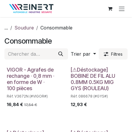
Se rendre au contenu
...
Soudure
Consommable
Consommable
Trier par
Filtres
Déstockage
VIGOR - Agrafes de
[⚠Déstockage]
rechange ∙ 0,8 mm ∙
BOBINE DE FIL ALU
en forme de W ∙
0.8MM 0.5KG MIG
100 pièces
GYS (ROULEAU)
Réf. V3672N (#VIGOR#)
Réf. 086678 (#GYS#)
16,84
€
12,93
€
17,54
€