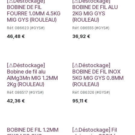
Déstockage
Déstockage
[⚠Déstockage]
[⚠Déstockage]
BOBINE DE FIL
BOBINE DE FIL ALU
FOURRE 1.0MM 4.5KG
2KG MIG GYS
MIG GYS (ROULEAU)
(ROULEAU)
Réf. 086623 (#GYS#)
Réf. 086555 (#GYS#)
46,48
€
36,92
€
Déstockage
Déstockage
[⚠Déstockage]
[⚠Déstockage]
Bobine de fil alu
BOBINE DE FIL INOX
AlMg3Mn MIG 1.2MM
5KG MIG GYS 0.8MM
2Kg (ROULEAU)
(ROULEAU)
Réf. 086517 (#GYS#)
Réf. 086326 (#GYS#)
42,36
€
95,11
€
BOBINE DE FIL 1.2MM
[⚠Déstockage] Fil